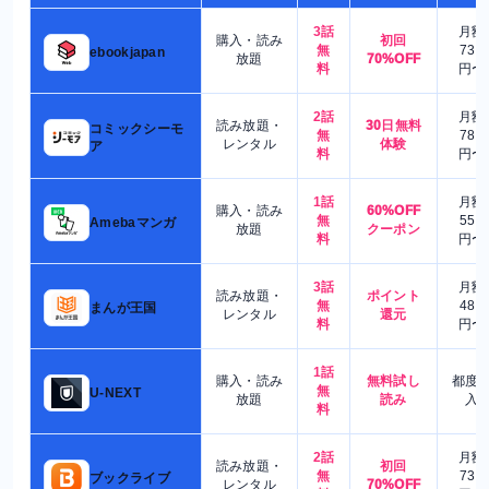
3話
月額
購入・読み
初回
無
730
ebookjapan
放題
70%OFF
料
円〜
2話
月額
読み放題・
30日無料
コミックシーモ
無
780
レンタル
体験
ア
料
円〜
1話
月額
購入・読み
60%OFF
無
550
Amebaマンガ
放題
クーポン
料
円〜
3話
月額
読み放題・
ポイント
無
480
まんが王国
レンタル
還元
料
円〜
1話
購入・読み
無料試し
都度
無
U-NEXT
放題
読み
入
料
2話
月額
読み放題・
初回
無
730
ブックライブ
レンタル
70%OFF