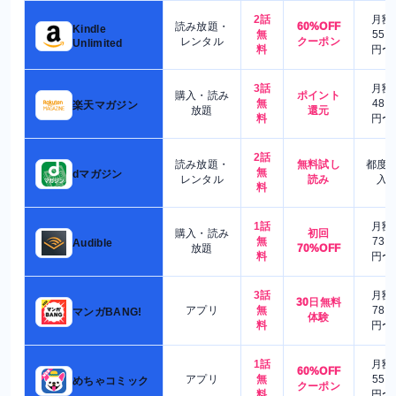
2話
月額
読み放題・
60%OFF
Kindle
無
550
レンタル
クーポン
Unlimited
料
円〜
3話
月額
購入・読み
ポイント
無
480
楽天マガジン
放題
還元
料
円〜
2話
読み放題・
無料試し
都度
無
dマガジン
レンタル
読み
入
料
1話
月額
購入・読み
初回
無
730
Audible
放題
70%OFF
料
円〜
3話
月額
30日無料
アプリ
無
780
マンガBANG!
体験
料
円〜
1話
月額
60%OFF
アプリ
無
550
めちゃコミック
クーポン
料
円〜