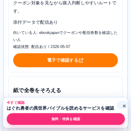
クーポン対象を見ながら購入判断しやすいルートで
す。
添付データで配信あり
向いている人: ebookjapanでクーポンや配信巻数を確認した
い人
確認状態: 配信あり / 2026-05-07
電子で確認する
紙で全巻をそろえる
今すぐ確認
honto
を確認します。まとめ買いしたい場合は、在
×
はぐれ勇者の異世界バイブルを読めるサービスを確認
庫、巻数、送料込みの支払総額を確認します。
無料・特典を確認
添付データで配信あり