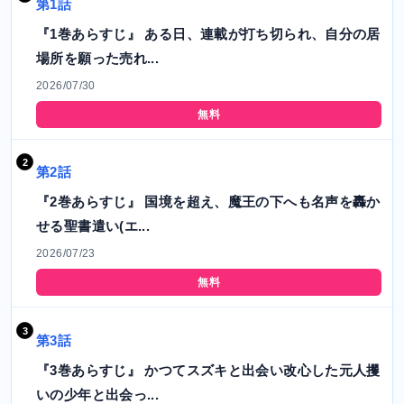
第1話
『1巻あらすじ』 ある日、連載が打ち切られ、自分の居
場所を願った売れ...
2026/07/30
無料
第2話
『2巻あらすじ』 国境を超え、魔王の下へも名声を轟か
せる聖書遣い(エ...
2026/07/23
無料
第3話
『3巻あらすじ』 かつてスズキと出会い改心した元人攫
いの少年と出会っ...