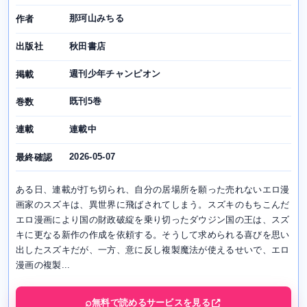
那珂山みちる
作者
秋田書店
出版社
週刊少年チャンピオン
掲載
既刊5巻
巻数
連載中
連載
2026-05-07
最終確認
ある日、連載が打ち切られ、自分の居場所を願った売れないエロ漫
画家のスズキは、異世界に飛ばされてしまう。スズキのもちこんだ
エロ漫画により国の財政破綻を乗り切ったダウジン国の王は、スズ
キに更なる新作の作成を依頼する。そうして求められる喜びを思い
出したスズキだが、一方、意に反し複製魔法が使えるせいで、エロ
漫画の複製...
無料で読めるサービスを見る