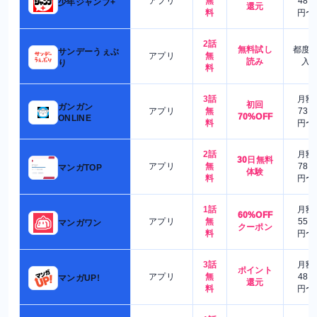
アプリ
無
480
少年ジャンプ+
還元
料
円〜
2話
無料試し
都度
サンデーうぇぶ
アプリ
無
読み
入
り
料
3話
月額
初回
ガンガン
アプリ
無
730
70%OFF
ONLINE
料
円〜
2話
月額
30日無料
アプリ
無
780
マンガTOP
体験
料
円〜
1話
月額
60%OFF
アプリ
無
550
マンガワン
クーポン
料
円〜
3話
月額
ポイント
アプリ
無
480
マンガUP!
還元
料
円〜