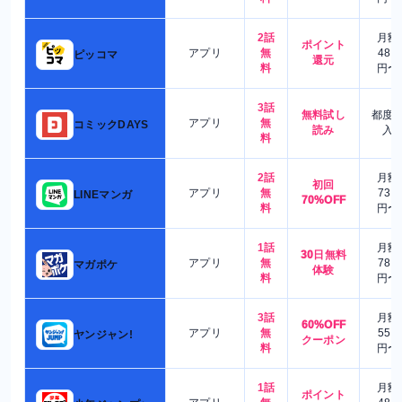
2話
月額
ポイント
アプリ
無
480
ピッコマ
還元
料
円〜
3話
無料試し
都度
アプリ
無
コミックDAYS
読み
入
料
2話
月額
初回
アプリ
無
730
LINEマンガ
70%OFF
料
円〜
1話
月額
30日無料
アプリ
無
780
マガポケ
体験
料
円〜
3話
月額
60%OFF
アプリ
無
550
ヤンジャン!
クーポン
料
円〜
1話
月額
ポイント