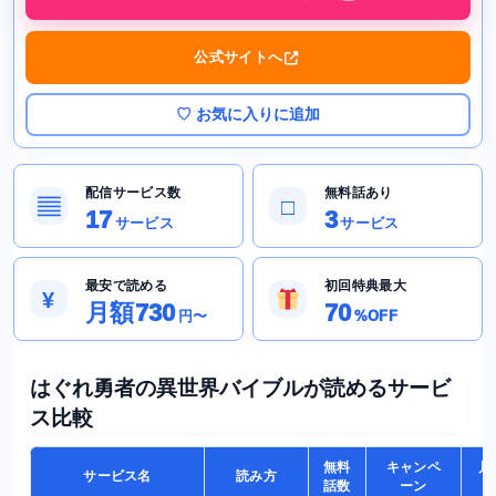
公式サイトへ
♡ お気に入りに追加
配信サービス数
無料話あり
▤
□
17
3
サービス
サービス
最安で読める
初回特典最大
¥
月額730
70
円〜
%OFF
はぐれ勇者の異世界バイブルが読めるサービ
ス比較
無料
キャンペ
月
サービス名
読み方
話数
ーン