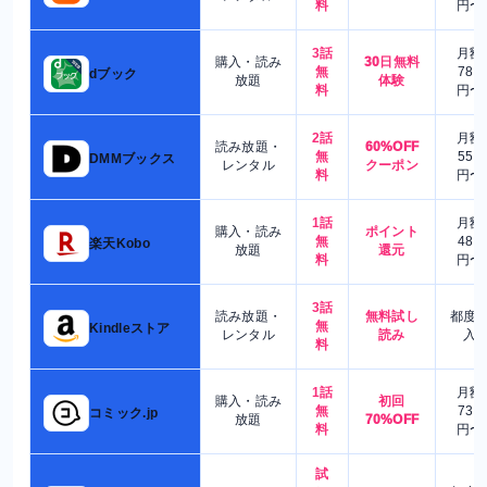
料
円〜
3話
月額
購入・読み
30日無料
無
780
dブック
放題
体験
料
円〜
2話
月額
読み放題・
60%OFF
無
550
DMMブックス
レンタル
クーポン
料
円〜
1話
月額
購入・読み
ポイント
無
480
楽天Kobo
放題
還元
料
円〜
3話
読み放題・
無料試し
都度
無
Kindleストア
レンタル
読み
入
料
1話
月額
購入・読み
初回
無
730
コミック.jp
放題
70%OFF
料
円〜
試