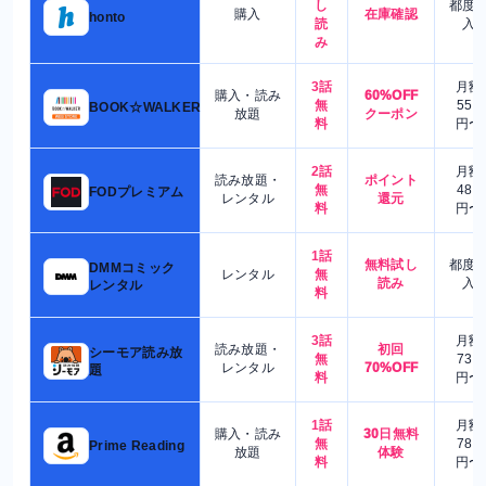
し
都度
購入
在庫確認
honto
読
入
み
3話
月額
購入・読み
60%OFF
無
550
BOOK☆WALKER
放題
クーポン
料
円〜
2話
月額
読み放題・
ポイント
無
480
FODプレミアム
レンタル
還元
料
円〜
1話
無料試し
都度
DMMコミック
レンタル
無
読み
入
レンタル
料
3話
月額
読み放題・
初回
シーモア読み放
無
730
レンタル
70%OFF
題
料
円〜
1話
月額
購入・読み
30日無料
無
780
Prime Reading
放題
体験
料
円〜