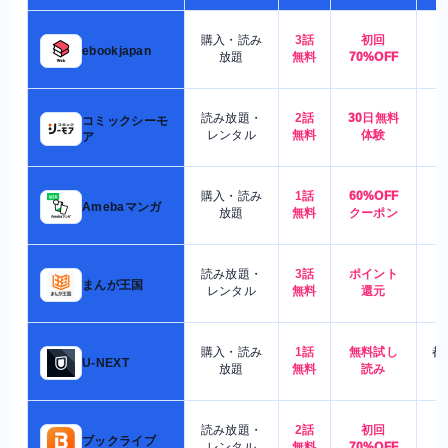
購入・読み
3話
初回
7
ebookjapan
放題
無料
70%OFF
読み放題・
2話
30日無料
コミックシーモ
7
レンタル
無料
体験
ア
購入・読み
1話
60%OFF
5
Amebaマンガ
放題
無料
クーポン
読み放題・
3話
ポイント
4
まんが王国
レンタル
無料
還元
購入・読み
1話
無料試し
都
U-NEXT
放題
無料
読み
読み放題・
2話
初回
7
ブックライブ
レンタル
無料
70%OFF