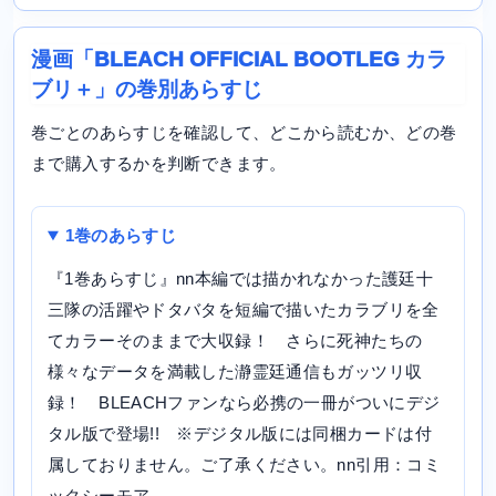
漫画「BLEACH OFFICIAL BOOTLEG カラ
ブリ＋」の巻別あらすじ
巻ごとのあらすじを確認して、どこから読むか、どの巻
まで購入するかを判断できます。
1巻のあらすじ
『1巻あらすじ』nn本編では描かれなかった護廷十
三隊の活躍やドタバタを短編で描いたカラブリを全
てカラーそのままで大収録！ さらに死神たちの
様々なデータを満載した瀞霊廷通信もガッツリ収
録！ BLEACHファンなら必携の一冊がついにデジ
タル版で登場!! ※デジタル版には同梱カードは付
属しておりません。ご了承ください。nn引用：コミ
ックシーモア