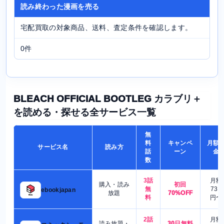
読み終わった漫画を売る
宅配買取の対象商品、送料、査定条件を確認します。
0件
BLEACH OFFICIAL BOOTLEG カラブリ＋
を読める・探せる全サービス一覧
無
料
キャンペ
月額
サービス名
読み方
話
ーン
金
数
3話
月額
購入・読み
初回
無
730
ebookjapan
放題
70%OFF
料
円〜
2話
月額
読み放題・
30日無料