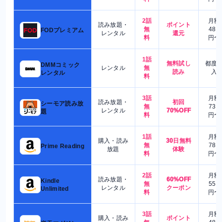
2話
月額
読み放題・
ポイント
無
480
FODプレミアム
レンタル
還元
料
円〜
1話
無料試し
都度
DMMコミック
レンタル
無
読み
入
レンタル
料
3話
月額
読み放題・
初回
シーモア読み放
無
730
レンタル
70%OFF
題
料
円〜
1話
月額
購入・読み
30日無料
無
780
Prime Reading
放題
体験
料
円〜
2話
月額
読み放題・
60%OFF
Kindle
無
550
レンタル
クーポン
Unlimited
料
円〜
3話
月額
購入・読み
ポイント