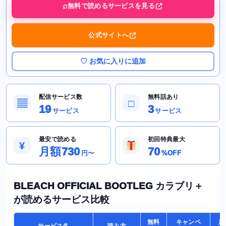
無料で読めるサービスを見る
公式サイトへ
♡ お気に入りに追加
配信サービス数
無料話あり
▤
□
19
3
サービス
サービス
最安で読める
初回特典最大
¥
月額730
70
円〜
%OFF
BLEACH OFFICIAL BOOTLEG カラブリ＋
が読めるサービス比較
無料
キャンペ
月