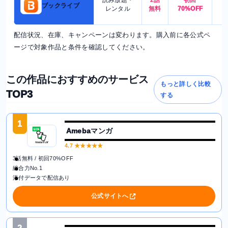
読み放題・
2話
初回
7
ブックライブ
レンタル
無料
70%OFF
配信状況、在庫、キャンペーンは変わります。購入前に各公式ペ
ージで対象作品と条件を確認してください。
この作品におすすめのサービス
もっと詳しく比較
TOP3
する
1
Amebaマンガ
4.7
★★★★★
3話無料 / 初回70%OFF
総合力No.1
添付データで配信あり
公式サイトへ