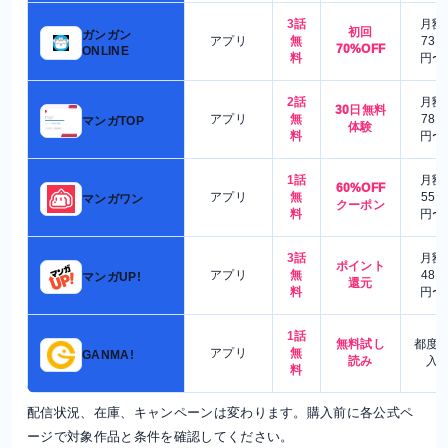
3話
月額
初回
ガンガン
アプリ
無
730
70%OFF
ONLINE
料
円〜
2話
月額
30日無料
アプリ
無
780
マンガTOP
体験
料
円〜
1話
月額
60%OFF
アプリ
無
550
マンガワン
クーポン
料
円〜
3話
月額
ポイント
アプリ
無
480
マンガUP!
還元
料
円〜
1話
無料試し
都度
アプリ
無
GANMA!
読み
入
料
配信状況、在庫、キャンペーンは変わります。購入前に各公式ペ
ージで対象作品と条件を確認してください。