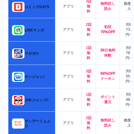
3話
無料試し
都度
アプリ
無
コミックDAYS
読み
入
料
2話
月額
初回
アプリ
無
730
LINEマンガ
70%OFF
料
円〜
1話
月額
30日無料
アプリ
無
780
マガポケ
体験
料
円〜
3話
月額
60%OFF
アプリ
無
550
ヤンジャン!
クーポン
料
円〜
1話
月額
ポイント
アプリ
無
480
少年ジャンプ+
還元
料
円〜
2話
無料試し
都度
サンデーうぇぶ
アプリ
無
読み
入
り
料