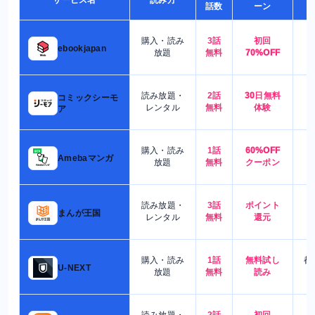
サービス名
読み方
話数
ーン
購入・読み
3話
初回
7
ebookjapan
放題
無料
70%OFF
読み放題・
2話
30日無料
コミックシーモ
7
レンタル
無料
体験
ア
購入・読み
1話
60%OFF
5
Amebaマンガ
放題
無料
クーポン
読み放題・
3話
ポイント
4
まんが王国
レンタル
無料
還元
購入・読み
1話
無料試し
都
U-NEXT
放題
無料
読み