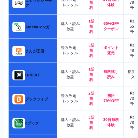
コミックシーモ
無
780
レンタル
体験
ア
料
円〜
1話
月額
購入・読み
60%OFF
無
550
Amebaマンガ
放題
クーポン
料
円〜
3話
月額
読み放題・
ポイント
無
480
まんが王国
レンタル
還元
料
円〜
1話
購入・読み
無料試し
都度
無
U-NEXT
放題
読み
入
料
2話
月額
読み放題・
初回
無
730
ブックライブ
レンタル
70%OFF
料
円〜
3話
月額
購入・読み
30日無料
無
780
dブック
放題
体験
料
円〜