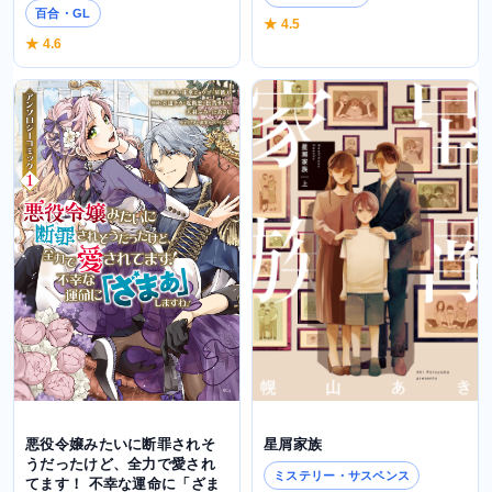
百合・GL
★ 4.5
★ 4.6
悪役令嬢みたいに断罪されそ
星屑家族
うだったけど、全力で愛され
ミステリー・サスペンス
てます！ 不幸な運命に「ざま