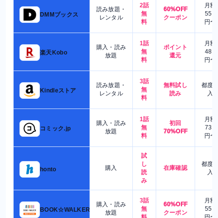
2話
月額
読み放題・
60%OFF
無
550
DMMブックス
レンタル
クーポン
料
円〜
1話
月額
購入・読み
ポイント
無
480
楽天Kobo
放題
還元
料
円〜
3話
読み放題・
無料試し
都度
無
Kindleストア
レンタル
読み
入
料
1話
月額
購入・読み
初回
無
730
コミック.jp
放題
70%OFF
料
円〜
試
し
都度
購入
在庫確認
honto
読
入
み
3話
月額
購入・読み
60%OFF
無
550
BOOK☆WALKER
放題
クーポン
料
円〜