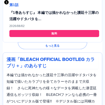
第1話
『1巻あらすじ』 本編では描かれなかった護廷十三隊の
活躍やドタバタを...
2026/08/02
無料
もっと見る
漫画「BLEACH OFFICIAL BOOTLEG カラ
ブリ＋」のあらすじ
本編では描かれなかった護廷十三隊の活躍やドタバタを
短編で描いたカラブリを全てカラーそのままで大収
録！ さらに死神たちの様々なデータを満載した瀞霊廷
通信もガッツリ収録！ BLEACHファンなら必携の一冊
がついにデジタル版で登場!! ※デジタル版には同梱カ