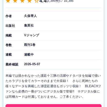
★ ★ ★ ★ ☆
4.4
(2,395件)
♡ 10,395
久保帯人
作者
集英社
出版社
Vジャンプ
掲載
既刊1巻
巻数
連載中
連載
2026-05-07
最終確認
本編では描かれなかった護廷十三隊の活躍やドタバタを短編で描い
たカラブリを全てカラーそのままで大収録！ さらに死神たちの
様々なデータを満載した瀞霊廷通信もガッツリ収録！ BLEACHフ
ァンなら必携の一冊がついにデジタル版で登場!! ※デジタル版に
は同梱カードは付属しておりません。ご了承ください。