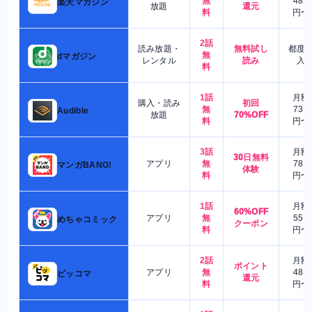
無
480
楽天マガジン
放題
還元
料
円〜
2話
読み放題・
無料試し
都度
無
dマガジン
レンタル
読み
入
料
1話
月額
購入・読み
初回
無
730
Audible
放題
70%OFF
料
円〜
3話
月額
30日無料
アプリ
無
780
マンガBANG!
体験
料
円〜
1話
月額
60%OFF
アプリ
無
550
めちゃコミック
クーポン
料
円〜
2話
月額
ポイント
アプリ
無
480
ピッコマ
還元
料
円〜