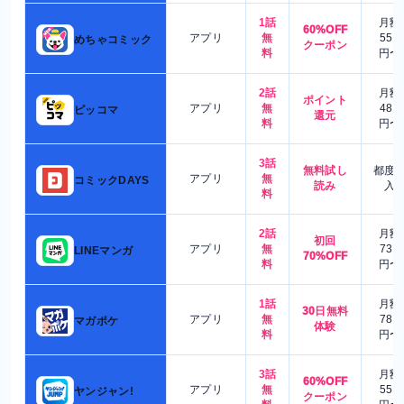
1話
月額
60%OFF
アプリ
無
550
めちゃコミック
クーポン
料
円〜
2話
月額
ポイント
アプリ
無
480
ピッコマ
還元
料
円〜
3話
無料試し
都度
アプリ
無
コミックDAYS
読み
入
料
2話
月額
初回
アプリ
無
730
LINEマンガ
70%OFF
料
円〜
1話
月額
30日無料
アプリ
無
780
マガポケ
体験
料
円〜
3話
月額
60%OFF
アプリ
無
550
ヤンジャン!
クーポン