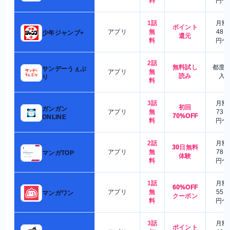
料
円〜
1話
月額
ポイント
アプリ
無
480
少年ジャンプ+
還元
料
円〜
2話
無料試し
都度
サンデーうぇぶ
アプリ
無
読み
入
り
料
3話
月額
初回
ガンガン
アプリ
無
730
70%OFF
ONLINE
料
円〜
2話
月額
30日無料
アプリ
無
780
マンガTOP
体験
料
円〜
1話
月額
60%OFF
アプリ
無
550
マンガワン
クーポン
料
円〜
3話
月額
ポイント