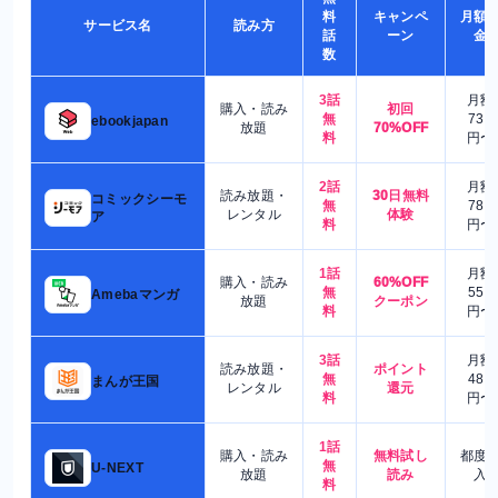
料
キャンペ
月額
サービス名
読み方
話
ーン
金
数
3話
月額
購入・読み
初回
無
730
ebookjapan
放題
70%OFF
料
円〜
2話
月額
読み放題・
30日無料
コミックシーモ
無
780
レンタル
体験
ア
料
円〜
1話
月額
購入・読み
60%OFF
無
550
Amebaマンガ
放題
クーポン
料
円〜
3話
月額
読み放題・
ポイント
無
480
まんが王国
レンタル
還元
料
円〜
1話
購入・読み
無料試し
都度
無
U-NEXT
放題
読み
入
料