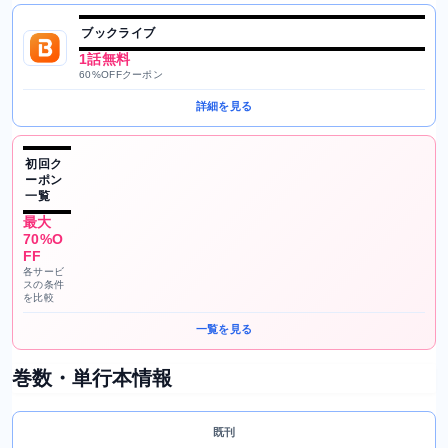
ブックライブ
1話無料
60%OFFクーポン
詳細を見る
初回ク
ーポン
一覧
最大
70%O
FF
各サービ
スの条件
を比較
一覧を見る
巻数・単行本情報
既刊