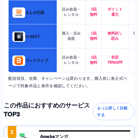
読み放題・
3話
ポイント
4
まんが王国
レンタル
無料
還元
購入・読み
1話
無料試し
都
U-NEXT
放題
無料
読み
読み放題・
2話
初回
7
ブックライブ
レンタル
無料
70%OFF
配信状況、在庫、キャンペーンは変わります。購入前に各公式ペ
ージで対象作品と条件を確認してください。
この作品におすすめのサービス
もっと詳しく比較
TOP3
する
1
Amebaマンガ