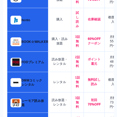
料
円〜
試
し
都度
購入
在庫確認
honto
読
入
み
3話
月額
購入・読み
60%OFF
無
550
BOOK☆WALKER
放題
クーポン
料
円〜
2話
月額
読み放題・
ポイント
無
480
FODプレミアム
レンタル
還元
料
円〜
1話
無料試し
都度
DMMコミック
レンタル
無
読み
入
レンタル
料
3話
月額
読み放題・
初回
シーモア読み放
無
730
レンタル
70%OFF
題
料
円〜