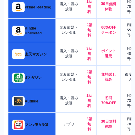
1話
月額
購入・読み
30日無料
無
780
Prime Reading
放題
体験
料
円〜
2話
月額
読み放題・
60%OFF
Kindle
無
550
レンタル
クーポン
Unlimited
料
円〜
3話
月額
購入・読み
ポイント
無
480
楽天マガジン
放題
還元
料
円〜
2話
読み放題・
無料試し
都度
無
dマガジン
レンタル
読み
入
料
1話
月額
購入・読み
初回
無
730
Audible
放題
70%OFF
料
円〜
3話
月額
30日無料
アプリ
無
780
マンガBANG!
体験
料
円〜