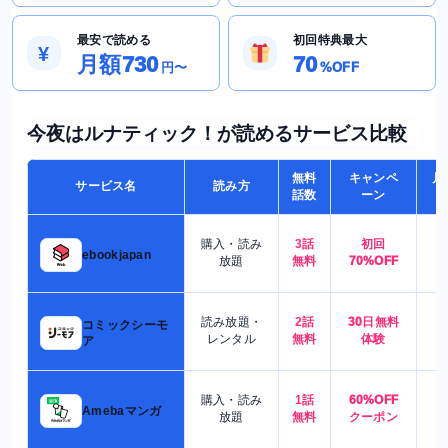
最安で読める
初回特典最大
¥
月額730
70
円〜
%OFF
今夜はルナティック！が読めるサービス比較
無料
キャンペ
月
サービス名
読み方
話数
ーン
購入・読み
3話
初回
7
ebookjapan
放題
無料
70%OFF
読み放題・
2話
30日無料
コミックシーモ
7
レンタル
無料
体験
ア
購入・読み
1話
60%OFF
5
Amebaマンガ
放題
無料
クーポン