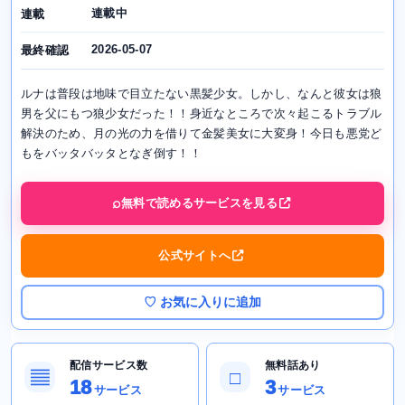
連載中
連載
2026-05-07
最終確認
ルナは普段は地味で目立たない黒髪少女。しかし、なんと彼女は狼
男を父にもつ狼少女だった！！身近なところで次々起こるトラブル
解決のため、月の光の力を借りて金髪美女に大変身！今日も悪党ど
もをバッタバッタとなぎ倒す！！
無料で読めるサービスを見る
公式サイトへ
♡ お気に入りに追加
配信サービス数
無料話あり
▤
□
18
3
サービス
サービス