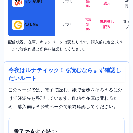
アプリ
無
480
マンガUP!
還元
料
円〜
1話
無料試し
都度
アプリ
無
GANMA!
読み
入
料
配信状況、在庫、キャンペーンは変わります。購入前に各公式ペ
ージで対象作品と条件を確認してください。
今夜はルナティック！を読むならまず確認し
たいルート
このページでは、電子で読む、紙で全巻をそろえるに分
けて確認先を整理しています。配信や在庫は変わるた
め、購入前は各公式ページで最終確認してください。
電子で今すぐ読む