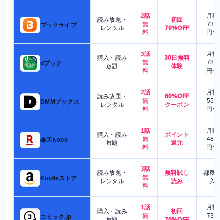
2話
月額
読み放題・
初回
無
730
ブックライブ
レンタル
70%OFF
料
円〜
3話
月額
購入・読み
30日無料
無
780
dブック
放題
体験
料
円〜
2話
月額
読み放題・
60%OFF
無
550
DMMブックス
レンタル
クーポン
料
円〜
1話
月額
購入・読み
ポイント
無
480
楽天Kobo
放題
還元
料
円〜
3話
読み放題・
無料試し
都度
無
Kindleストア
レンタル
読み
入
料
1話
月額
購入・読み
初回
無
730
コミック.jp
放題
70%OFF