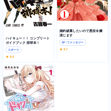
婚約破棄したいので悪役令嬢
演じます
ハイキュー！！ コンプリート
SF･ファンタジー
ガイドブック 排球本！
★ 4.7
スポーツ
★ 4.4