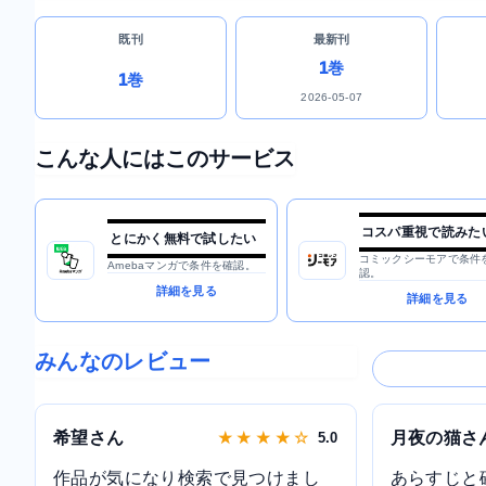
既刊
最新刊
1巻
1巻
2026-05-07
こんな人にはこのサービス
コスパ重視で読みた
とにかく無料で試したい
コミックシーモアで条件
Amebaマンガで条件を確認。
認。
詳細を見る
詳細を見る
みんなのレビュー
希望さん
月夜の猫さ
★ ★ ★ ★ ☆
5.0
作品が気になり検索で見つけまし
あらすじと