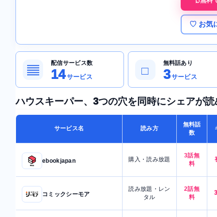
無料
♡ お気
配信サービス数
無料話あり
▤
□
14
3
サービス
サービス
ハウスキーパー、3つの穴を同時にシェアが読
無料話
サービス名
読み方
数
3話無
購入・読み放題
ebookjapan
料
読み放題・レン
2話無
コミックシーモア
タル
料