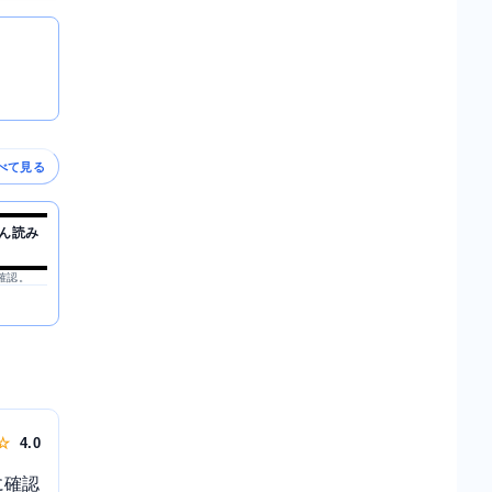
べて見る
ん読み
を確認。
 ☆
4.0
に確認