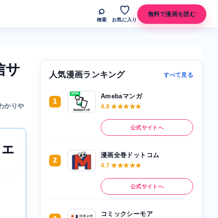
⌕
♡
無料で漫画を読む
検索
お気に入り
信サ
人気漫画ランキング
すべて見る
Amebaマンガ
1
わかりや
4.8 ★★★★★
公式サイトへ
シェ
漫画全巻ドットコム
2
4.7 ★★★★★
公式サイトへ
コミックシーモア