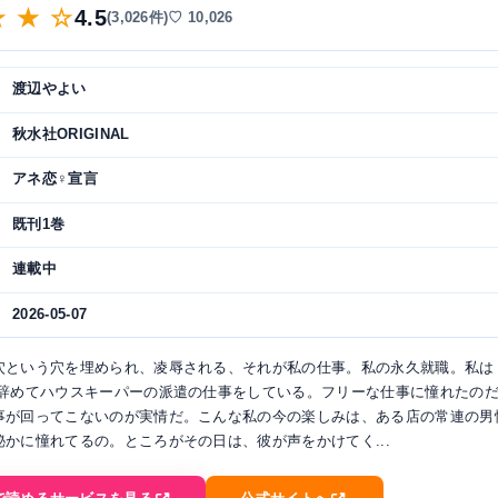
★ ★ ☆
4.5
(3,026件)
♡ 10,026
渡辺やよい
秋水社ORIGINAL
アネ恋♀宣言
既刊1巻
連載中
2026-05-07
穴という穴を埋められ、凌辱される、それが私の仕事。私の永久就職。私は
を辞めてハウスキーパーの派遣の仕事をしている。フリーな仕事に憧れたの
事が回ってこないのが実情だ。こんな私の今の楽しみは、ある店の常連の男
秘かに憧れてるの。ところがその日は、彼が声をかけてく...