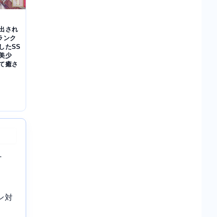
出され
ランク
したSS
美少
て癒さ
-
ン対