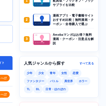
1
配買取・ブックオフ・ブック
サプライを比較
漫画アプリ・電子書籍サイト
2
おすすめ比較｜無料漫画・ク
ーポン・全巻購入で選ぶ
Amebaマンガはお得？無料
3
漫画・クーポン・注意点を解
説
イト
人気ジャンルから探す
すべて見る
少年
少女
青年
女性
恋愛
トへ
ファンタジー
バトル
異世界
ホラー
TL
BL
日常・ほのぼの
トへ