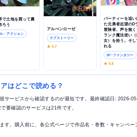
パーティーを追い
界で土地を買って農
た元勇者志望のD
作ろう
アルぺンローゼ
冒険者、声を無く
ル・アクション
ランク魔法使い（
ラブストーリー
女）を拾う。そし
5
れる
★ 4.7
SF･ファンタジー
★ 4.6
ェアはどこで読める？
ービスから確認するのが最短です。最終確認日: 2026-05
索で要確認のサービスは21件です。
ます。購入前に、各公式ページで作品名・巻数・キャンペー