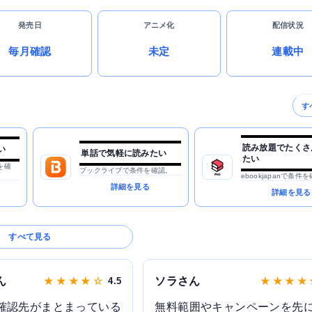
発売日
アニメ化
配信状況
毎月確認
未定
連載中
す
読み放題でたくさ
い
単話で気軽に読みたい
たい
を確
ブックライブで条件を確認。
ebookjapanで条件
詳細を見る
詳細を見る
すべて見る
ん
ソラさん
★ ★ ★ ★ ☆
4.5
★ ★ ★ ★
確認先がまとまっている
無料範囲やキャンペーンを先