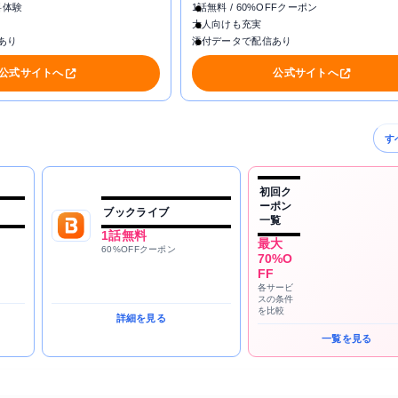
料体験
1話無料 / 60%OFFクーポン
大人向けも充実
あり
添付データで配信あり
公式サイトへ
公式サイトへ
す
初回ク
ーポン
ブックライブ
一覧
1話無料
最大
60%OFFクーポン
70%O
FF
各サービ
スの条件
を比較
詳細を見る
一覧を見る