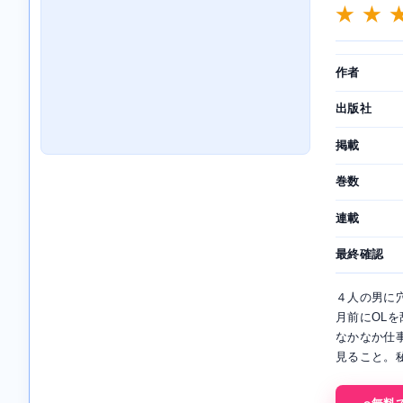
★ ★ 
作者
出版社
掲載
巻数
連載
最終確認
４人の男に
月前にOL
なかなか仕
見ること。