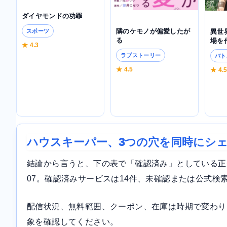
ダイヤモンドの功罪
隣のケモノが偏愛したが
異世
スポーツ
る
場を
★ 4.3
ラブストーリー
バト
★ 4.5
★ 4.
ハウスキーパー、3つの穴を同時にシ
結論から言うと、下の表で「確認済み」としている正規サ
07。確認済みサービスは14件、未確認または公式検
配信状況、無料範囲、クーポン、在庫は時期で変わり
象を確認してください。