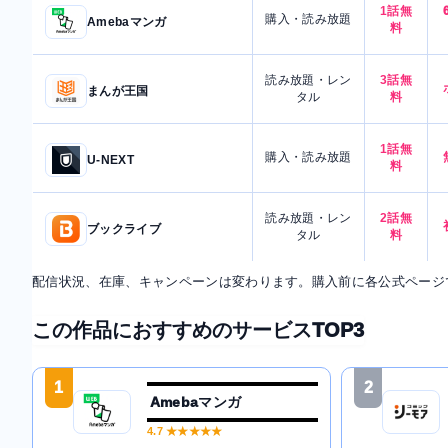
1話無
購入・読み放題
Amebaマンガ
料
読み放題・レン
3話無
まんが王国
タル
料
1話無
購入・読み放題
U-NEXT
料
読み放題・レン
2話無
ブックライブ
タル
料
配信状況、在庫、キャンペーンは変わります。購入前に各公式ページ
この作品におすすめのサービスTOP3
1
2
Amebaマンガ
4.7
★★★★★