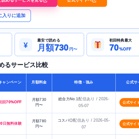
で読めるサービスを見る
公式サイトへ
に入りに追加
最安で読める
初回特典最大
¥
月額730
70
円〜
%OFF
めるサービス比較
キャンペーン
月額料金
特徴・強み
公式サ
配信あり / 2026-
総合力No.1
月額730
初回70%OFF
公式サイ
円〜
05-07
配信あり / 2026-05-
コスパ◎
月額780
30日無料体験
公式サイ
円〜
07