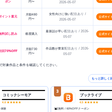
ポン
円〜
2026-05-07
配信あり /
女性向けに強い
月額480
ポイント還元
公式サイ
円〜
2026-05-07
配信あり / 2026-
最新話が早い
無料試し読み
都度購入
公式サイ
05-07
配信あり / 2026-
作品数が豊富
月額730
初回70%OFF
公式サイ
円〜
05-07
で対象作品と条件を確認してください。
もっと詳しく
3
コミックシーモア
ブックライブ
4.6
★★★★★
4.5
★★★★★
料体験
1話無料 / 60%OFFクーポン