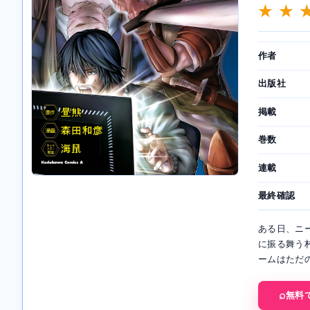
★ ★ 
作者
出版社
掲載
巻数
連載
最終確認
ある日、ニ
に振る舞う
ームはただ
無料