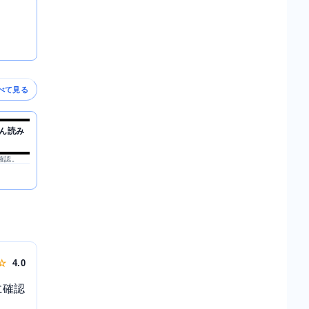
べて見る
ん読み
を確認。
 ☆
4.0
に確認