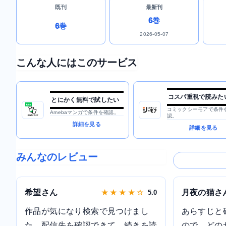
既刊
最新刊
6巻
6巻
2026-05-07
こんな人にはこのサービス
コスパ重視で読みた
とにかく無料で試したい
コミックシーモアで条件
Amebaマンガで条件を確認。
認。
詳細を見る
詳細を見る
みんなのレビュー
希望さん
月夜の猫さ
★ ★ ★ ★ ☆
5.0
作品が気になり検索で見つけまし
あらすじと
た。配信先を確認できて、続きを読
ので、どの