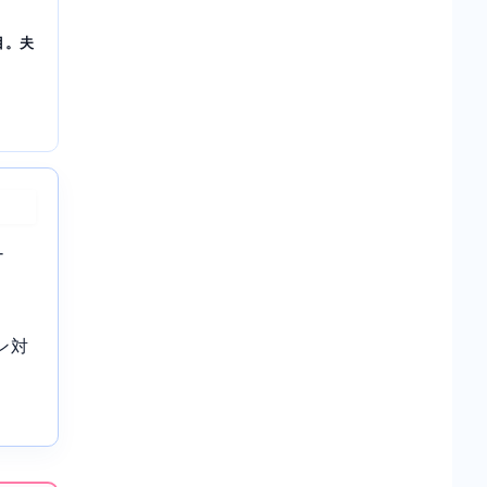
目。夫
-
ン対