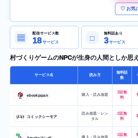
♡ お気
配信サービス数
無料話あり
▤
□
18
3
サービス
サービス
村づくりゲームのNPCが生身の人間としか思
無料話
サービス名
読み方
数
3話無
購入・読み放題
ebookjapan
料
読み放題・レン
2話無
コミックシーモア
タル
料
1話無
購入・読み放題