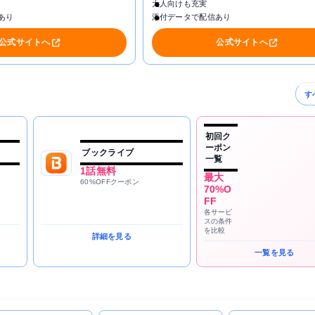
大人向けも充実
あり
添付データで配信あり
公式サイトへ
公式サイトへ
す
初回ク
ーポン
ブックライブ
一覧
1話無料
最大
60%OFFクーポン
70%O
FF
各サービ
スの条件
を比較
詳細を見る
一覧を見る