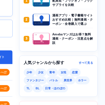
1
配買取・ブックオフ・ブック
サプライを比較
漫画アプリ・電子書籍サイト
2
おすすめ比較｜無料漫画・ク
ーポン・全巻購入で選ぶ
Amebaマンガはお得？無料
3
漫画・クーポン・注意点を解
説
イト
人気ジャンルから探す
すべて見る
トへ
少年
少女
青年
女性
恋愛
ファンタジー
バトル
異世界
ホラー
TL
BL
日常・ほのぼの
トへ
トへ