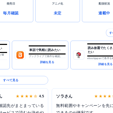
発売日
アニメ化
配信状況
毎月確認
未定
連載中
す
読み放題でたくさ
い
単話で気軽に読みたい
たい
を確
ブックライブで条件を確認。
ebookjapanで条件
詳細を見る
詳細を見る
すべて見る
ん
ソラさん
★ ★ ★ ★ ☆
4.5
★ ★ ★ ★
確認先がまとまっている
無料範囲やキャンペーンを先
サービスで読むか決めや
できるのが便利です。