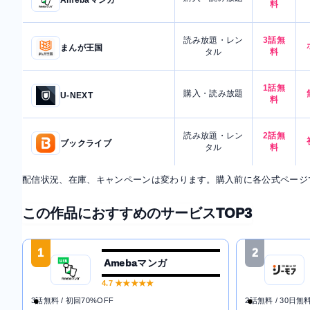
Amebaマンガ
料
読み放題・レン
3話無
まんが王国
タル
料
1話無
購入・読み放題
U-NEXT
料
読み放題・レン
2話無
ブックライブ
タル
料
配信状況、在庫、キャンペーンは変わります。購入前に各公式ページ
この作品におすすめのサービスTOP3
1
2
Amebaマンガ
4.7
★★★★★
3話無料 / 初回70%OFF
2話無料 / 30日無