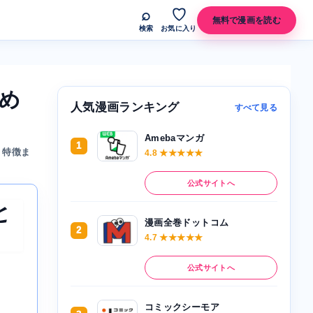
⌕
♡
無料で漫画を読む
検索
お気に入り
め
人気漫画ランキング
すべて見る
Amebaマンガ
1
、特徴ま
4.8 ★★★★★
公式サイトへ
と
漫画全巻ドットコム
2
4.7 ★★★★★
公式サイトへ
コミックシーモア