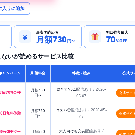
に入りに追加
最安で読める
初回特典最大
¥
月額730
70
円〜
%OFF
えないが読めるサービス比較
キャンペーン
月額料金
特徴・強み
公式サ
配信あり / 2026-
総合力No.1
月額730
初回70%OFF
公式サイ
円〜
05-07
配信あり / 2026-05-
コスパ◎
月額780
30日無料体験
公式サイ
円〜
07
配信あり /
大人向けも充実
60%OFFクー
月額550
公式サイ