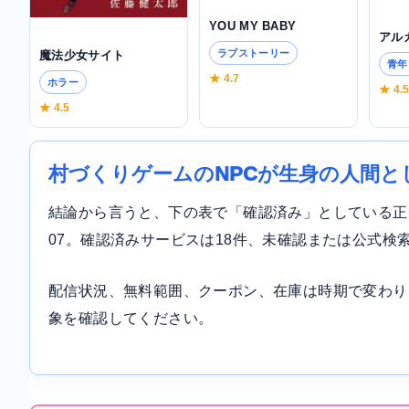
YOU MY BABY
アル
ラブストーリー
魔法少女サイト
青年
★ 4.7
ホラー
★ 4.
★ 4.5
村づくりゲームのNPCが生身の人間
結論から言うと、下の表で「確認済み」としている正規サ
07。確認済みサービスは18件、未確認または公式検
配信状況、無料範囲、クーポン、在庫は時期で変わり
象を確認してください。