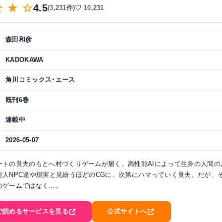
★ ★ ☆
4.5
(3,231件)
♡ 10,231
森田和彦
KADOKAWA
角川コミックス･エース
既刊6巻
連載中
2026-05-07
ートの良夫のもとへ村づくりゲームが届く。高性能AIによって生身の人間の
村人NPC達や現実と見紛うほどのCGに、次第にハマっていく良夫。だが、
のゲームではなく…。
で読めるサービスを見る
公式サイトへ