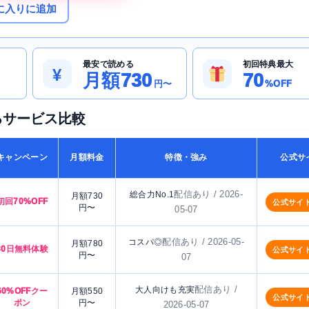
に入りに追加
最安で読める
初回特典最大
¥
月額730
70
円〜
%OFF
るサービス比較
キャンペーン
月額料金
特徴・強み
公式サ
配信あり / 2026-
総合力No.1
月額730
初回70%OFF
公式サイ
円〜
05-07
配信あり / 2026-05-
コスパ◎
月額780
30日無料体験
公式サイ
円〜
07
配信あり /
大人向けも充実
60%OFFクー
月額550
公式サイ
ポン
円〜
2026-05-07