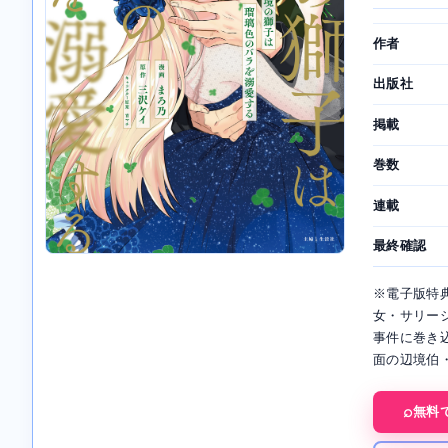
作者
出版社
掲載
巻数
連載
最終確認
※電子版特
女・サリー
事件に巻き
面の辺境伯
無料