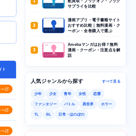
1
配買取・ブックオフ・ブック
サプライを比較
漫画アプリ・電子書籍サイト
2
おすすめ比較｜無料漫画・ク
ーポン・全巻購入で選ぶ
Amebaマンガはお得？無料
3
漫画・クーポン・注意点を解
説
イト
人気ジャンルから探す
すべて見る
トへ
少年
少女
青年
女性
恋愛
ファンタジー
バトル
異世界
ホラー
トへ
TL
BL
日常・ほのぼの
トへ