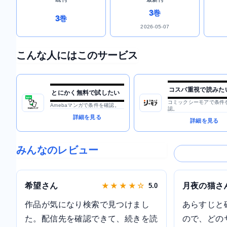
3巻
3巻
2026-05-07
こんな人にはこのサービス
コスパ重視で読みた
とにかく無料で試したい
コミックシーモアで条件
Amebaマンガで条件を確認。
認。
詳細を見る
詳細を見る
みんなのレビュー
希望さん
月夜の猫さ
★ ★ ★ ★ ☆
5.0
作品が気になり検索で見つけまし
あらすじと
た。配信先を確認できて、続きを読
ので、どの