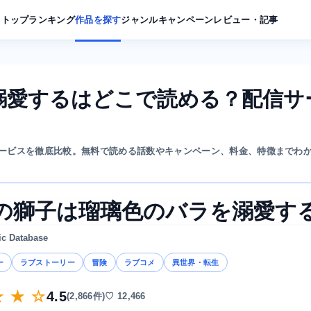
トップ
ランキング
作品を探す
ジャンル
キャンペーン
レビュー・記事
溺愛するはどこで読める？配信サ
ービスを徹底比較。無料で読める話数やキャンペーン、料金、特徴までわ
の獅子は瑠璃色のバラを溺愛す
ic Database
ー
ラブストーリー
冒険
ラブコメ
異世界・転生
★ ★ ☆
4.5
(2,866件)
♡ 12,466