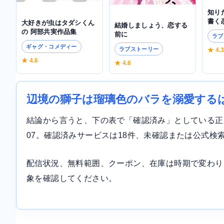
知り
書く
大好きが虫はタダシくん
結婚しましょう、恋する
の 阿部共実作品集
前に
ラブ
ギャグ・コメディー
ラブストーリー
★ 4.
★ 4.6
★ 4.6
辺境の獅子は瑠璃色のバラを溺愛する
結論から言うと、下の表で「確認済み」としている正規サ
07。確認済みサービスは18件、未確認または公式検
配信状況、無料範囲、クーポン、在庫は時期で変わり
象を確認してください。