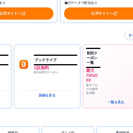
あり
添付データで配信あり
公式サイトへ
公式サイトへ
す
初回ク
ーポン
ブックライブ
一覧
1話無料
最大
60%OFFクーポン
70%O
FF
各サービ
スの条件
を比較
詳細を見る
一覧を見る
発売日
アニメ化
配信状況