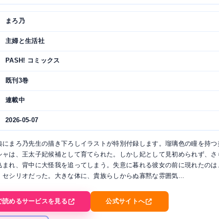
まろ乃
主婦と生活社
PASH! コミックス
既刊3巻
連載中
2026-05-07
典にまろ乃先生の描き下ろしイラストが特別付録します。瑠璃色の瞳を持つ
シャは、王太子妃候補として育てられた。しかし妃として見初められず、さ
込まれ、背中に大怪我を追ってしまう。失意に暮れる彼女の前に現れたのは
・セシリオだった。大きな体に、貴族らしからぬ寡黙な雰囲気...
で読めるサービスを見る
公式サイトへ