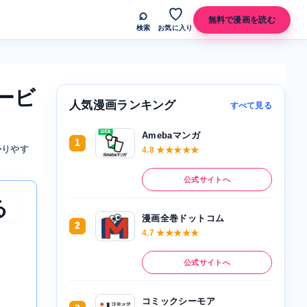
⌕
♡
無料で漫画を読む
検索
お気に入り
ービ
人気漫画ランキング
すべて見る
Amebaマンガ
1
かりやす
4.8 ★★★★★
公式サイトへ
る
漫画全巻ドットコム
2
4.7 ★★★★★
公式サイトへ
コミックシーモア