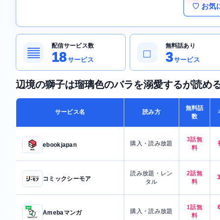
♡ お気
配信サービス数
無料話あり
▤
□
18
3
サービス
サービス
辺境の獅子は瑠璃色のバラを溺愛するが読め
無料話
サービス名
読み方
数
3話無
購入・読み放題
ebookjapan
料
読み放題・レン
2話無
コミックシーモア
タル
料
1話無
購入・読み放題
Amebaマンガ
料