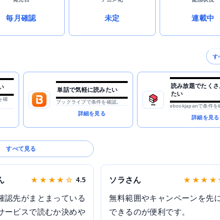
毎月確認
未定
連載中
す
読み放題でたくさ
い
単話で気軽に読みたい
たい
を確
ブックライブで条件を確認。
ebookjapanで条件
詳細を見る
詳細を見る
すべて見る
ん
ソラさん
★ ★ ★ ★ ☆
4.5
★ ★ ★ ★
確認先がまとまっている
無料範囲やキャンペーンを先
サービスで読むか決めや
できるのが便利です。