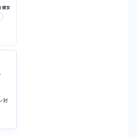
う彼女
ー
-
ン対