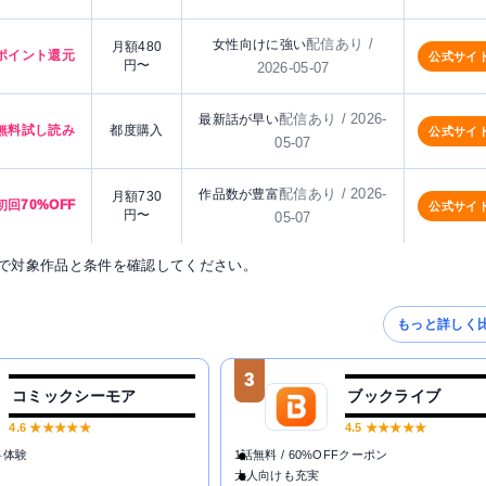
配信あり /
女性向けに強い
月額480
ポイント還元
公式サイ
円〜
2026-05-07
配信あり / 2026-
最新話が早い
無料試し読み
都度購入
公式サイ
05-07
配信あり / 2026-
作品数が豊富
月額730
初回70%OFF
公式サイ
円〜
05-07
で対象作品と条件を確認してください。
もっと詳しく
3
コミックシーモア
ブックライブ
4.6
★★★★★
4.5
★★★★★
料体験
1話無料 / 60%OFFクーポン
大人向けも充実