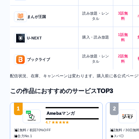
読み放題・レン
3話無
まんが王国
タル
料
1話無
購入・読み放題
U-NEXT
料
読み放題・レン
2話無
ブックライブ
タル
料
配信状況、在庫、キャンペーンは変わります。購入前に各公式ページ
この作品におすすめのサービスTOP3
1
2
Amebaマンガ
4.7
★★★★★
3話無料 / 初回70%OFF
2話無料 / 30日無
総合力No.1
コスパ◎