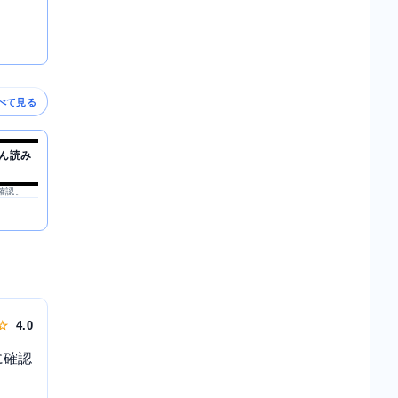
べて見る
ん読み
を確認。
 ☆
4.0
に確認