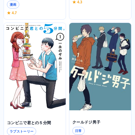
★ 4.3
漫画
★ 4.7
クールドジ男子
コンビニで君との５分間
日常
ラブストーリー