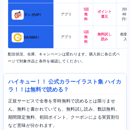
3話
月額
ポイント
アプリ
無
480
マンガUP!
還元
料
円〜
1話
無料試し
都度
アプリ
無
GANMA!
読み
入
料
配信状況、在庫、キャンペーンは変わります。購入前に各公式ペ
ージで対象作品と条件を確認してください。
ハイキュー！！ 公式カラーイラスト集 ハイカ
ラ！！は無料で読める？
正規サービスで全巻を常時無料で読めるとは限りませ
ん。無料と書かれていても、無料試し読み、数話無料、
期間限定無料、初回ポイント、クーポンによる実質割引
など意味が分かれます。