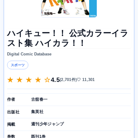
ハイキュー！！ 公式カラーイラ
スト集 ハイカラ！！
Digital Comic Database
スポーツ
★ ★ ★ ★ ☆
4.5
(2,701件)
♡ 11,301
古舘春一
作者
集英社
出版社
週刊少年ジャンプ
掲載
既刊1巻
巻数