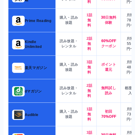
料
円〜
1話
月額
購入・読み
30日無料
無
780
Prime Reading
放題
体験
料
円〜
2話
月額
読み放題・
60%OFF
Kindle
無
550
レンタル
クーポン
Unlimited
料
円〜
3話
月額
購入・読み
ポイント
無
480
楽天マガジン
放題
還元
料
円〜
2話
読み放題・
無料試し
都度
無
dマガジン
レンタル
読み
入
料
1話
月額
購入・読み
初回
無
730
Audible
放題
70%OFF
料
円〜
3話
月額