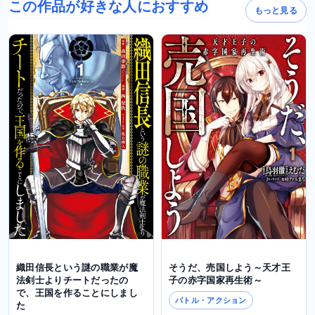
この作品が好きな人におすすめ
もっと見る
織田信長という謎の職業が魔
そうだ、売国しよう～天才王
法剣士よりチートだったの
子の赤字国家再生術～
で、王国を作ることにしまし
バトル・アクション
た