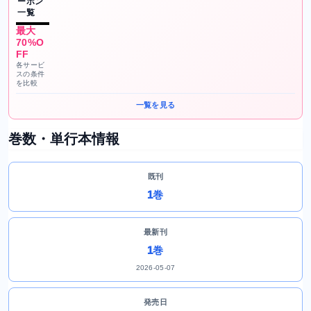
ーポン
一覧
最大
70%O
FF
各サービ
スの条件
を比較
一覧を見る
巻数・単行本情報
既刊
1巻
最新刊
1巻
2026-05-07
発売日