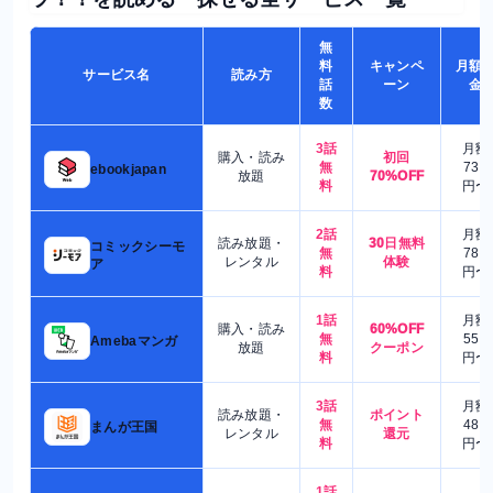
無
料
キャンペ
月額
サービス名
読み方
話
ーン
金
数
3話
月額
購入・読み
初回
無
730
ebookjapan
放題
70%OFF
料
円〜
2話
月額
読み放題・
30日無料
コミックシーモ
無
780
レンタル
体験
ア
料
円〜
1話
月額
購入・読み
60%OFF
無
550
Amebaマンガ
放題
クーポン
料
円〜
3話
月額
読み放題・
ポイント
無
480
まんが王国
レンタル
還元
料
円〜
1話