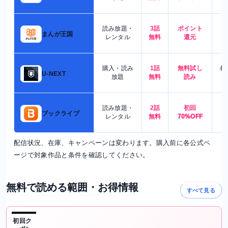
読み放題・
3話
ポイント
4
まんが王国
レンタル
無料
還元
購入・読み
1話
無料試し
都
U-NEXT
放題
無料
読み
読み放題・
2話
初回
7
ブックライブ
レンタル
無料
70%OFF
配信状況、在庫、キャンペーンは変わります。購入前に各公式ペ
ージで対象作品と条件を確認してください。
無料で読める範囲・お得情報
すべて見る
初回ク