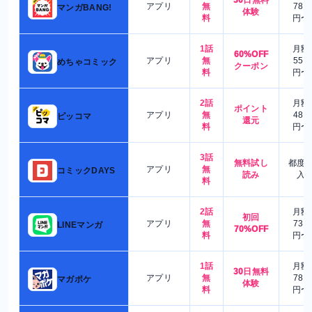
30日無料
アプリ
無
780
マンガBANG!
体験
料
円〜
1話
月額
60%OFF
アプリ
無
550
めちゃコミック
クーポン
料
円〜
2話
月額
ポイント
アプリ
無
480
ピッコマ
還元
料
円〜
3話
無料試し
都度
アプリ
無
コミックDAYS
読み
入
料
2話
月額
初回
アプリ
無
730
LINEマンガ
70%OFF
料
円〜
1話
月額
30日無料
アプリ
無
780
マガポケ
体験
料
円〜