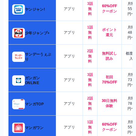
3話
月額
60%OFF
アプリ
無
550
ヤンジャン!
クーポン
料
円〜
1話
月額
ポイント
アプリ
無
480
少年ジャンプ+
還元
料
円〜
2話
無料試し
都度
サンデーうぇぶ
アプリ
無
読み
入
り
料
3話
月額
初回
ガンガン
アプリ
無
730
70%OFF
ONLINE
料
円〜
2話
月額
30日無料
アプリ
無
780
マンガTOP
体験
料
円〜
1話
月額
60%OFF
アプリ
無
550
マンガワン
クーポン
料
円〜