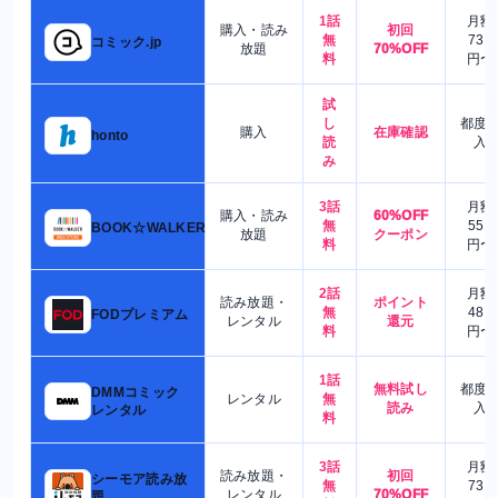
1話
月額
購入・読み
初回
無
730
コミック.jp
放題
70%OFF
料
円〜
試
し
都度
購入
在庫確認
honto
読
入
み
3話
月額
購入・読み
60%OFF
無
550
BOOK☆WALKER
放題
クーポン
料
円〜
2話
月額
読み放題・
ポイント
無
480
FODプレミアム
レンタル
還元
料
円〜
1話
無料試し
都度
DMMコミック
レンタル
無
読み
入
レンタル
料
3話
月額
読み放題・
初回
シーモア読み放
無
730
レンタル
70%OFF
題