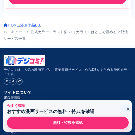
HOME
漫画作品DB
ハイキュー！！ 公式カラーイラスト集 ハイカラ！！はどこで読める？配信
サービス一覧
デジコミは、人気の漫画アプリ、電子書籍サービス、作品DBをまとめる漫画メディ
アです。
X
IG
YT
サイトについて
運営者情報
サイトマップ
今すぐ確認
プライバシーポリシー
×
おすすめ漫画サービスの無料・特典を確認
利用規約
お問い合わせ
無料・特典を確認
サービス
ランキング