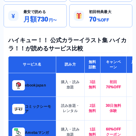
最安で読める
初回特典最大
¥
月額730
70
円〜
%OFF
ハイキュー！！ 公式カラーイラスト集 ハイカ
ラ！！が読めるサービス比較
無料
キャンペ
月
サービス名
読み方
話数
ーン
購入・読み
3話
初回
7
ebookjapan
放題
無料
70%OFF
読み放題・
2話
30日無料
コミックシーモ
7
レンタル
無料
体験
ア
購入・読み
1話
60%OFF
5
Amebaマンガ
放題
無料
クーポン