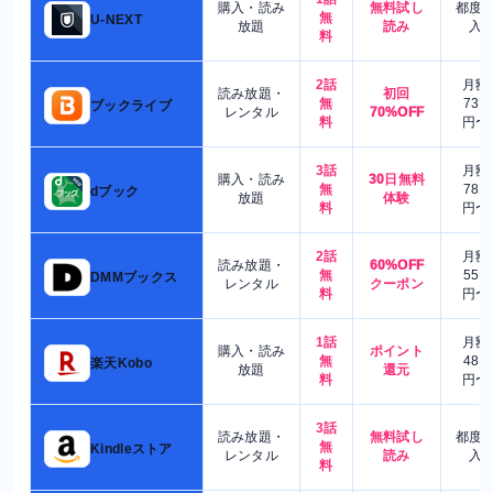
購入・読み
無料試し
都度
無
U-NEXT
放題
読み
入
料
2話
月額
読み放題・
初回
無
730
ブックライブ
レンタル
70%OFF
料
円〜
3話
月額
購入・読み
30日無料
無
780
dブック
放題
体験
料
円〜
2話
月額
読み放題・
60%OFF
無
550
DMMブックス
レンタル
クーポン
料
円〜
1話
月額
購入・読み
ポイント
無
480
楽天Kobo
放題
還元
料
円〜
3話
読み放題・
無料試し
都度
無
Kindleストア
レンタル
読み
入
料