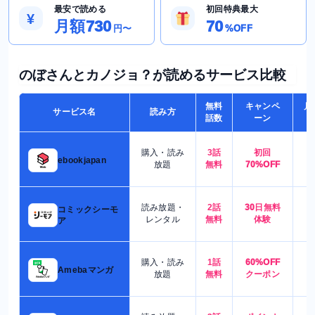
最安で読める
初回特典最大
¥
月額730
70
円〜
%OFF
のぼさんとカノジョ？が読めるサービス比較
無料
キャンペ
月
サービス名
読み方
話数
ーン
購入・読み
3話
初回
7
ebookjapan
放題
無料
70%OFF
読み放題・
2話
30日無料
コミックシーモ
7
レンタル
無料
体験
ア
購入・読み
1話
60%OFF
5
Amebaマンガ
放題
無料
クーポン