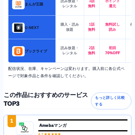
読み放題・
3話
ポイント
4
まんが王国
レンタル
無料
還元
購入・読み
1話
無料試し
都
U-NEXT
放題
無料
読み
読み放題・
2話
初回
7
ブックライブ
レンタル
無料
70%OFF
配信状況、在庫、キャンペーンは変わります。購入前に各公式ペ
ージで対象作品と条件を確認してください。
この作品におすすめのサービス
もっと詳しく比較
TOP3
する
1
Amebaマンガ
4.7
★★★★★