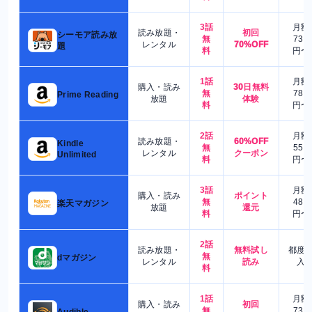
3話
月額
読み放題・
初回
シーモア読み放
無
730
レンタル
70%OFF
題
料
円〜
1話
月額
購入・読み
30日無料
無
780
Prime Reading
放題
体験
料
円〜
2話
月額
読み放題・
60%OFF
Kindle
無
550
レンタル
クーポン
Unlimited
料
円〜
3話
月額
購入・読み
ポイント
無
480
楽天マガジン
放題
還元
料
円〜
2話
読み放題・
無料試し
都度
無
dマガジン
レンタル
読み
入
料
1話
月額
購入・読み
初回
無
730
Audible