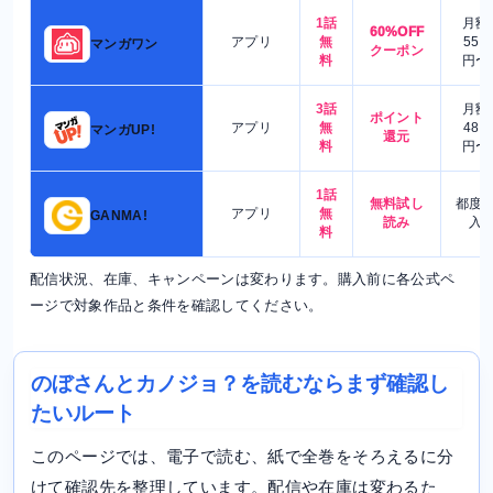
1話
月額
60%OFF
アプリ
無
550
マンガワン
クーポン
料
円〜
3話
月額
ポイント
アプリ
無
480
マンガUP!
還元
料
円〜
1話
無料試し
都度
アプリ
無
GANMA!
読み
入
料
配信状況、在庫、キャンペーンは変わります。購入前に各公式ペ
ージで対象作品と条件を確認してください。
のぼさんとカノジョ？を読むならまず確認し
たいルート
このページでは、電子で読む、紙で全巻をそろえるに分
けて確認先を整理しています。配信や在庫は変わるた