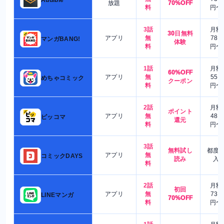
放題
70%OFF
料
円〜
3話
月額
30日無料
アプリ
無
780
マンガBANG!
体験
料
円〜
1話
月額
60%OFF
アプリ
無
550
めちゃコミック
クーポン
料
円〜
2話
月額
ポイント
アプリ
無
480
ピッコマ
還元
料
円〜
3話
無料試し
都度
アプリ
無
コミックDAYS
読み
入
料
2話
月額
初回
アプリ
無
730
LINEマンガ
70%OFF
料
円〜