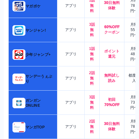
1話
月額
30日無料
アプリ
無
780
マガポケ
体験
料
円〜
3話
月額
60%OFF
アプリ
無
550
ヤンジャン!
クーポン
料
円〜
1話
月額
ポイント
アプリ
無
480
少年ジャンプ+
還元
料
円〜
2話
無料試し
都度
サンデーうぇぶ
アプリ
無
読み
入
り
料
3話
月額
初回
ガンガン
アプリ
無
730
70%OFF
ONLINE
料
円〜
2話
月額
30日無料
アプリ
無
780
マンガTOP
体験
料
円〜