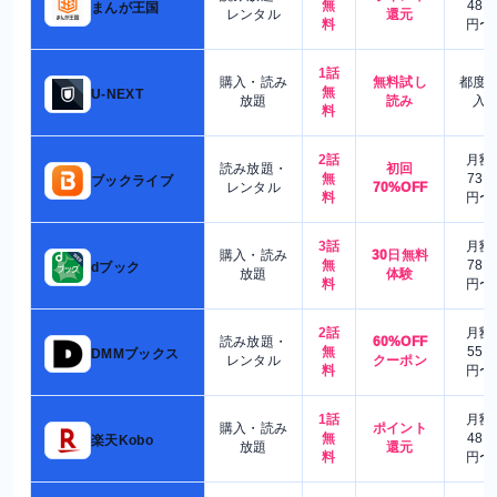
無
480
まんが王国
レンタル
還元
料
円〜
1話
購入・読み
無料試し
都度
無
U-NEXT
放題
読み
入
料
2話
月額
読み放題・
初回
無
730
ブックライブ
レンタル
70%OFF
料
円〜
3話
月額
購入・読み
30日無料
無
780
dブック
放題
体験
料
円〜
2話
月額
読み放題・
60%OFF
無
550
DMMブックス
レンタル
クーポン
料
円〜
1話
月額
購入・読み
ポイント
無
480
楽天Kobo
放題
還元
料
円〜