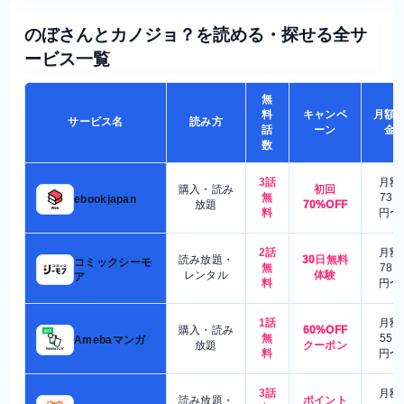
のぼさんとカノジョ？を読める・探せる全サ
ービス一覧
無
料
キャンペ
月額
サービス名
読み方
話
ーン
金
数
3話
月額
購入・読み
初回
無
730
ebookjapan
放題
70%OFF
料
円〜
2話
月額
読み放題・
30日無料
コミックシーモ
無
780
レンタル
体験
ア
料
円〜
1話
月額
購入・読み
60%OFF
無
550
Amebaマンガ
放題
クーポン
料
円〜
3話
月額
読み放題・
ポイント