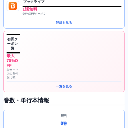
ブックライブ
1話無料
60%OFFクーポン
詳細を見る
初回ク
ーポン
一覧
最大
70%O
FF
各サービ
スの条件
を比較
一覧を見る
巻数・単行本情報
既刊
8巻