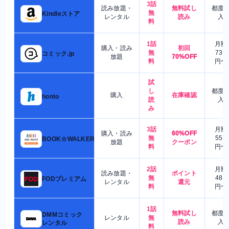
3話
読み放題・
無料試し
都度
無
Kindleストア
レンタル
読み
入
料
1話
月額
購入・読み
初回
無
730
コミック.jp
放題
70%OFF
料
円〜
試
し
都度
購入
在庫確認
honto
読
入
み
3話
月額
購入・読み
60%OFF
無
550
BOOK☆WALKER
放題
クーポン
料
円〜
2話
月額
読み放題・
ポイント
無
480
FODプレミアム
レンタル
還元
料
円〜
1話
無料試し
都度
DMMコミック
レンタル
無
読み
入
レンタル
料