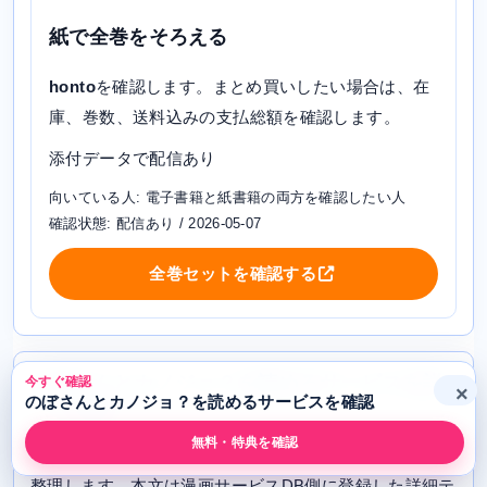
紙で全巻をそろえる
honto
を確認します。まとめ買いしたい場合は、在
庫、巻数、送料込みの支払総額を確認します。
添付データで配信あり
向いている人: 電子書籍と紙書籍の両方を確認したい人
確認状態: 配信あり / 2026-05-07
全巻セットを確認する
のぼさんとカノジョ？を読めるサービスを詳
今すぐ確認
×
のぼさんとカノジョ？を読めるサービスを確認
しく比較
無料・特典を確認
ここからは、各サービスで確認すべきポイントを詳しく
整理します。本文は漫画サービスDB側に登録した詳細テ