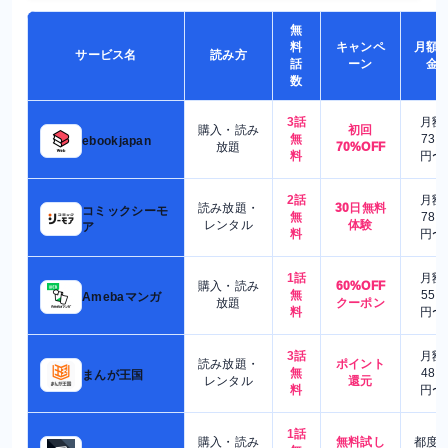
無
料
キャンペ
月額
サービス名
読み方
話
ーン
金
数
3話
月額
購入・読み
初回
無
730
ebookjapan
放題
70%OFF
料
円〜
2話
月額
読み放題・
30日無料
コミックシーモ
無
780
レンタル
体験
ア
料
円〜
1話
月額
購入・読み
60%OFF
無
550
Amebaマンガ
放題
クーポン
料
円〜
3話
月額
読み放題・
ポイント
無
480
まんが王国
レンタル
還元
料
円〜
1話
購入・読み
無料試し
都度