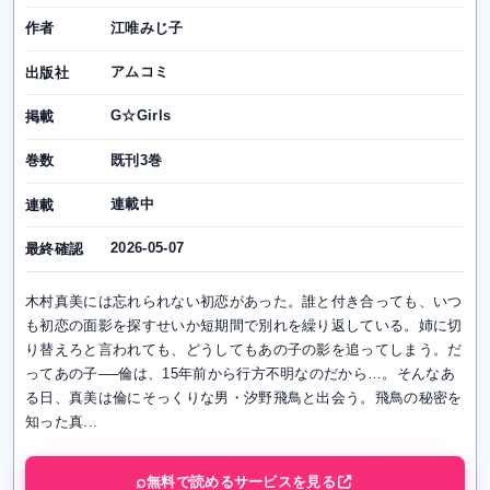
江唯みじ子
作者
アムコミ
出版社
G☆Girls
掲載
既刊3巻
巻数
連載中
連載
2026-05-07
最終確認
木村真美には忘れられない初恋があった。誰と付き合っても、いつ
も初恋の面影を探すせいか短期間で別れを繰り返している。姉に切
り替えろと言われても、どうしてもあの子の影を追ってしまう。だ
ってあの子──倫は、15年前から行方不明なのだから…。そんなあ
る日、真美は倫にそっくりな男・汐野飛鳥と出会う。飛鳥の秘密を
知った真...
無料で読めるサービスを見る