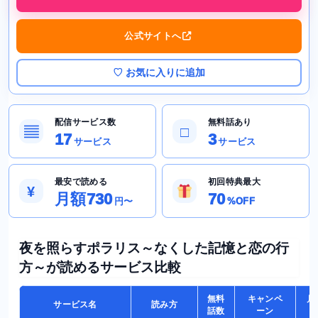
公式サイトへ
♡ お気に入りに追加
配信サービス数
無料話あり
▤
□
17
3
サービス
サービス
最安で読める
初回特典最大
¥
月額730
70
円〜
%OFF
夜を照らすポラリス～なくした記憶と恋の行
方～が読めるサービス比較
無料
キャンペ
月
サービス名
読み方
話数
ーン