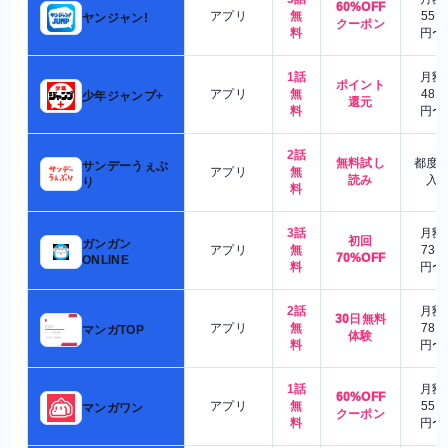
60%OFF
アプリ
無
550
ヤンジャン!
クーポン
料
円〜
1話
月額
ポイント
アプリ
無
480
少年ジャンプ+
還元
料
円〜
2話
無料試し
都度
サンデーうぇぶ
アプリ
無
読み
入
り
料
3話
月額
初回
ガンガン
アプリ
無
730
70%OFF
ONLINE
料
円〜
2話
月額
30日無料
アプリ
無
780
マンガTOP
体験
料
円〜
1話
月額
60%OFF
アプリ
無
550
マンガワン
クーポン
料
円〜