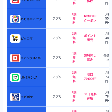
体験
料
円〜
1話
月額
60%OFF
アプリ
無
550
めちゃコミック
クーポン
料
円〜
2話
月額
ポイント
アプリ
無
480
ピッコマ
還元
料
円〜
3話
無料試し
都度
アプリ
無
コミックDAYS
読み
入
料
2話
月額
初回
アプリ
無
730
LINEマンガ
70%OFF
料
円〜
1話
月額
30日無料
アプリ
無
780
マガポケ
体験
料
円〜
3話
月額