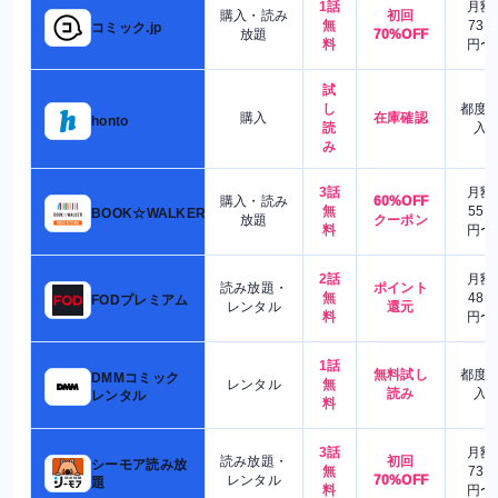
1話
月額
購入・読み
初回
無
730
コミック.jp
放題
70%OFF
料
円〜
試
し
都度
購入
在庫確認
honto
読
入
み
3話
月額
購入・読み
60%OFF
無
550
BOOK☆WALKER
放題
クーポン
料
円〜
2話
月額
読み放題・
ポイント
無
480
FODプレミアム
レンタル
還元
料
円〜
1話
無料試し
都度
DMMコミック
レンタル
無
読み
入
レンタル
料
3話
月額
読み放題・
初回
シーモア読み放
無
730
レンタル
70%OFF
題
料
円〜