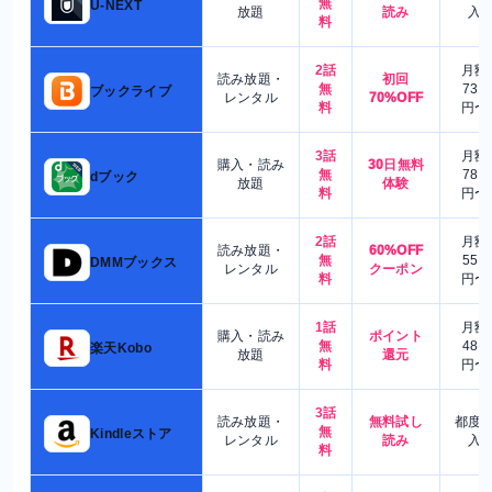
無
U-NEXT
放題
読み
入
料
2話
月額
読み放題・
初回
無
730
ブックライブ
レンタル
70%OFF
料
円〜
3話
月額
購入・読み
30日無料
無
780
dブック
放題
体験
料
円〜
2話
月額
読み放題・
60%OFF
無
550
DMMブックス
レンタル
クーポン
料
円〜
1話
月額
購入・読み
ポイント
無
480
楽天Kobo
放題
還元
料
円〜
3話
読み放題・
無料試し
都度
無
Kindleストア
レンタル
読み
入
料