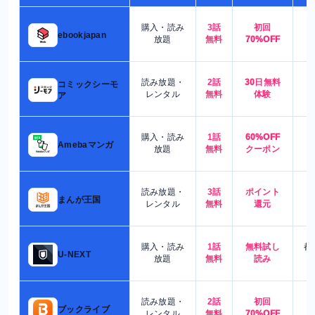
購入・読み
3話
初回
7
ebookjapan
放題
無料
70%OFF
読み放題・
2話
30日無料
コミックシーモ
7
レンタル
無料
体験
ア
購入・読み
1話
60%OFF
5
Amebaマンガ
放題
無料
クーポン
読み放題・
3話
ポイント
4
まんが王国
レンタル
無料
還元
購入・読み
1話
無料試し
都
U-NEXT
放題
無料
読み
読み放題・
2話
初回
7
ブックライブ
レンタル
無料
70%OFF