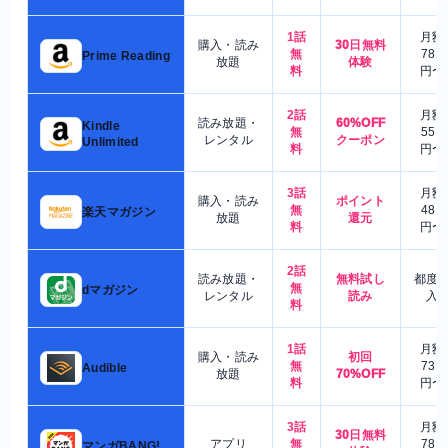
1話
月額
購入・読み
30日無料
無
780
Prime Reading
放題
体験
料
円〜
2話
月額
読み放題・
60%OFF
Kindle
無
550
レンタル
クーポン
Unlimited
料
円〜
3話
月額
購入・読み
ポイント
無
480
楽天マガジン
放題
還元
料
円〜
2話
読み放題・
無料試し
都度
無
dマガジン
レンタル
読み
入
料
1話
月額
購入・読み
初回
無
730
Audible
放題
70%OFF
料
円〜
3話
月額
30日無料
アプリ
無
780
マンガBANG!