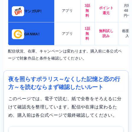
3話
月額
ポイント
アプリ
無
480
マンガUP!
還元
料
円〜
1話
無料試し
都度
アプリ
無
GANMA!
読み
入
料
配信状況、在庫、キャンペーンは変わります。購入前に各公式ペ
ージで対象作品と条件を確認してください。
夜を照らすポラリス～なくした記憶と恋の行
方～を読むならまず確認したいルート
このページでは、電子で読む、紙で全巻をそろえるに分
けて確認先を整理しています。配信や在庫は変わるた
め、購入前は各公式ページで最終確認してください。