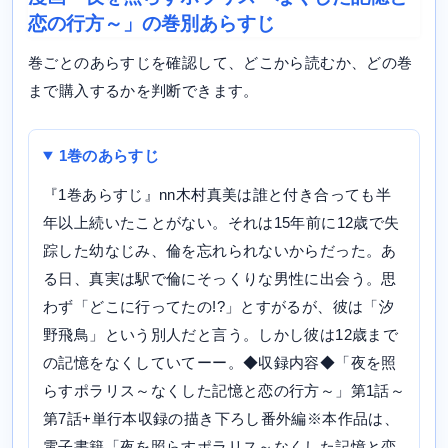
恋の行方～」の巻別あらすじ
巻ごとのあらすじを確認して、どこから読むか、どの巻
まで購入するかを判断できます。
1巻のあらすじ
『1巻あらすじ』nn木村真美は誰と付き合っても半
年以上続いたことがない。それは15年前に12歳で失
踪した幼なじみ、倫を忘れられないからだった。あ
る日、真実は駅で倫にそっくりな男性に出会う。思
わず「どこに行ってたの!?」とすがるが、彼は「汐
野飛鳥」という別人だと言う。しかし彼は12歳まで
の記憶をなくしていてーー。◆収録内容◆「夜を照
らすポラリス～なくした記憶と恋の行方～」第1話～
第7話+単行本収録の描き下ろし番外編※本作品は、
電子書籍「夜を照らすポラリス～なくした記憶と恋