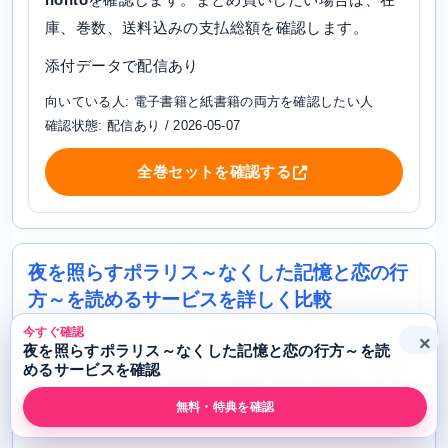
庫、巻数、送料込みの支払総額を確認します。
添付データで配信あり
向いている人: 電子書籍と紙書籍の両方を確認したい人
確認状態: 配信あり / 2026-05-07
全巻セットを確認する
夜を照らすポラリス～なくした記憶と恋の行
方～を読めるサービスを詳しく比較
今すぐ確認
ここからは、各サービスで確認すべきポイントを詳しく
×
夜を照らすポラリス～なくした記憶と恋の行方～を読
整理します。本文は漫画サービスDB側に登録した詳細テ
めるサービスを確認
ンプレートを使い、作品名と確認メモだけを作品ごとに
無料・特典を確認
差し替えています。