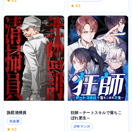
★ 4.3
★ 4.3
誅罰清掃員
狂師～チートスキルで落ちこ
ぼれ更生～
社会派
少年マンガ
★ 4.3