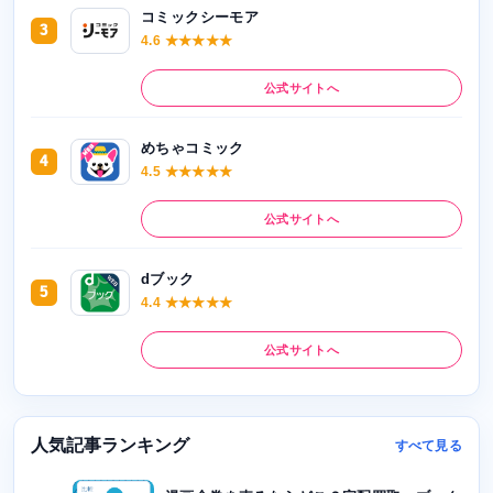
コミックシーモア
3
4.6 ★★★★★
公式サイトへ
めちゃコミック
4
4.5 ★★★★★
公式サイトへ
dブック
5
4.4 ★★★★★
公式サイトへ
人気記事ランキング
すべて見る