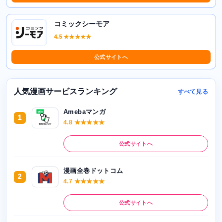
コミックシーモア
4.5 ★★★★★
公式サイトへ
人気漫画サービスランキング
すべて見る
Amebaマンガ
1
4.8 ★★★★★
公式サイトへ
漫画全巻ドットコム
2
4.7 ★★★★★
公式サイトへ