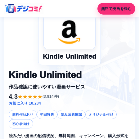
無料で漫画を読む
Kindle Unlimited
Kindle Unlimited
作品確認に使いやすい漫画サービス
4.3
★★★★★
(3,814件)
お気に入り 10,234
無料作品あり
初回特典
読み放題確認
オリジナル作品
初心者向け
読みたい漫画の配信状況、無料範囲、キャンペーン、購入形式を