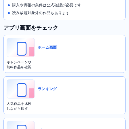
購入や月額の条件は公式確認が必要です
読み放題対象外の作品もあります
アプリ画面をチェック
ホーム画面
キャンペーンや
無料作品を確認
ランキング
人気作品を比較
しながら探す