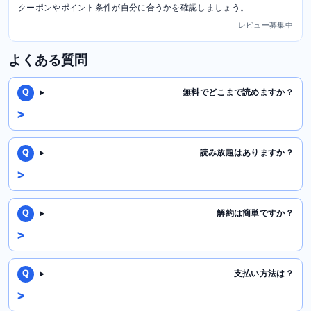
クーポンやポイント条件が自分に合うかを確認しましょう。
レビュー募集中
よくある質問
無料でどこまで読めますか？
読み放題はありますか？
解約は簡単ですか？
支払い方法は？