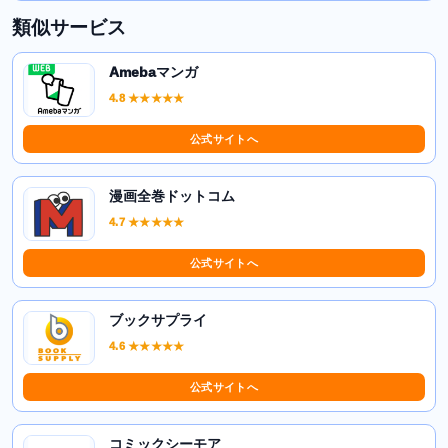
類似サービス
Amebaマンガ
4.8 ★★★★★
公式サイトへ
漫画全巻ドットコム
4.7 ★★★★★
公式サイトへ
ブックサプライ
4.6 ★★★★★
公式サイトへ
コミックシーモア