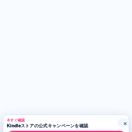
今すぐ確認
×
Kindleストアの公式キャンペーンを確認