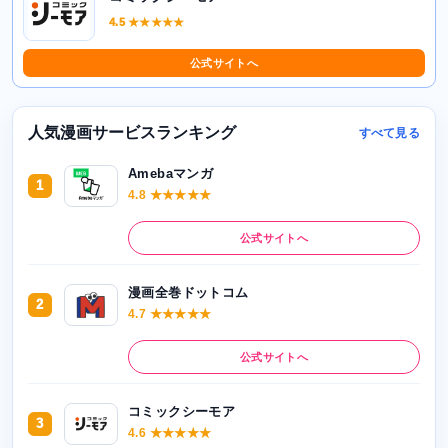
4.5 ★★★★★
公式サイトへ
人気漫画サービスランキング
すべて見る
Amebaマンガ
1
4.8 ★★★★★
公式サイトへ
漫画全巻ドットコム
2
4.7 ★★★★★
公式サイトへ
コミックシーモア
3
4.6 ★★★★★