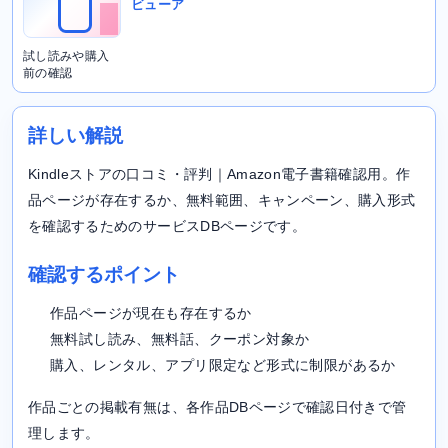
ビューア
試し読みや購入
前の確認
詳しい解説
Kindleストアの口コミ・評判｜Amazon電子書籍確認用。作
品ページが存在するか、無料範囲、キャンペーン、購入形式
を確認するためのサービスDBページです。
確認するポイント
作品ページが現在も存在するか
無料試し読み、無料話、クーポン対象か
購入、レンタル、アプリ限定など形式に制限があるか
作品ごとの掲載有無は、各作品DBページで確認日付きで管
理します。