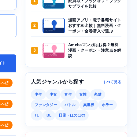
1
配買取・ブックオフ・ブック
サプライを比較
漫画アプリ・電子書籍サイト
2
おすすめ比較｜無料漫画・ク
ーポン・全巻購入で選ぶ
Amebaマンガはお得？無料
3
漫画・クーポン・注意点を解
説
イト
人気ジャンルから探す
すべて見る
トへ
少年
少女
青年
女性
恋愛
トへ
ファンタジー
バトル
異世界
ホラー
TL
BL
日常・ほのぼの
トへ