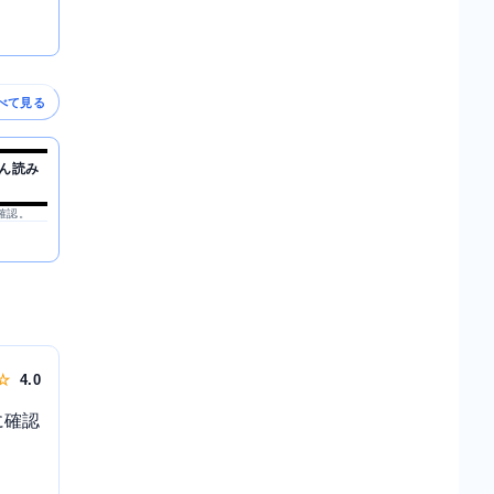
べて見る
ん読み
を確認。
 ☆
4.0
に確認