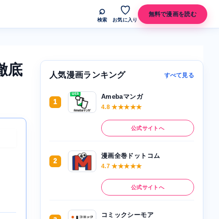
⌕
♡
無料で漫画を読む
検索
お気に入り
徹底
人気漫画ランキング
すべて見る
Amebaマンガ
1
。
4.8 ★★★★★
公式サイトへ
漫画全巻ドットコム
2
4.7 ★★★★★
公式サイトへ
コミックシーモア