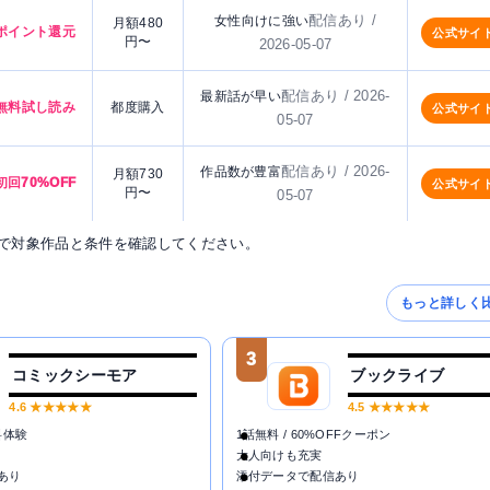
配信あり /
女性向けに強い
月額480
ポイント還元
公式サイ
円〜
2026-05-07
配信あり / 2026-
最新話が早い
無料試し読み
都度購入
公式サイ
05-07
配信あり / 2026-
作品数が豊富
月額730
初回70%OFF
公式サイ
円〜
05-07
で対象作品と条件を確認してください。
もっと詳しく
3
コミックシーモア
ブックライブ
4.6
★★★★★
4.5
★★★★★
料体験
1話無料 / 60%OFFクーポン
大人向けも充実
あり
添付データで配信あり