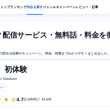
トップ
ランキング
作品を探す
ジャンル
キャンペーン
レビュー・記事
？配信サービス・無料話・料金を
で読める話数やキャンペーン、料金、特徴までわかりやすくまとめました
、初体験
ic Database
リー
★ ★ ☆
4.7
(2,658件)
♡ 10,658