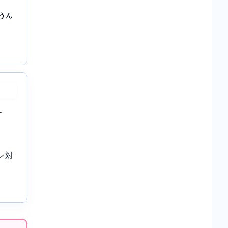
うん
-
ン対