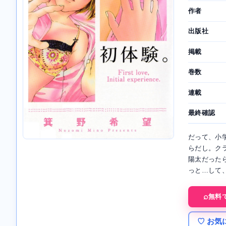
作者
出版社
掲載
巻数
連載
最終確認
だって、小
らだし。ク
陽太だった
っと…して
無料
♡ お気