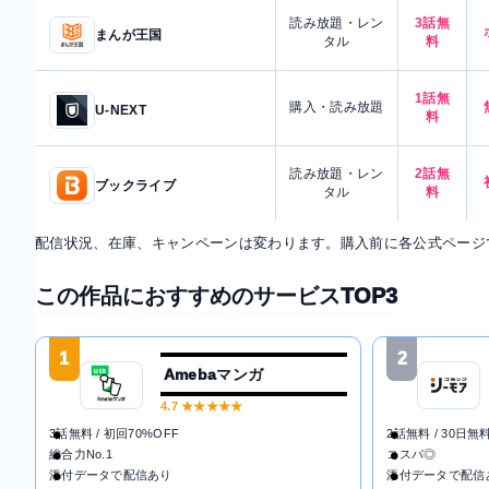
読み放題・レン
3話無
まんが王国
タル
料
1話無
購入・読み放題
U-NEXT
料
読み放題・レン
2話無
ブックライブ
タル
料
配信状況、在庫、キャンペーンは変わります。購入前に各公式ページ
この作品におすすめのサービスTOP3
1
2
Amebaマンガ
4.7
★★★★★
3話無料 / 初回70%OFF
2話無料 / 30日無
総合力No.1
コスパ◎
添付データで配信あり
添付データで配信