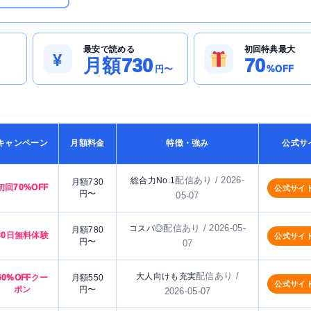
最安で読める
初回特典最大
¥
月額730
70
円〜
%OFF
キャンペーン
月額料金
特徴・強み
公式サ
配信あり / 2026-
総合力No.1
月額730
初回70%OFF
公式サイ
円〜
05-07
配信あり / 2026-05-
コスパ◎
月額780
30日無料体験
公式サイ
円〜
07
配信あり /
大人向けも充実
60%OFFクー
月額550
公式サイ
ポン
円〜
2026-05-07