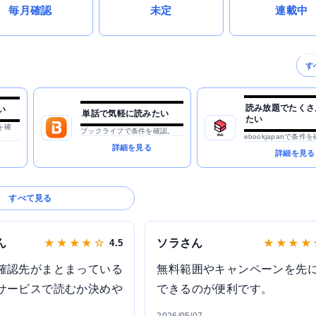
毎月確認
未定
連載中
す
読み放題でたくさ
い
単話で気軽に読みたい
たい
を確
ブックライブで条件を確認。
ebookjapanで条件
詳細を見る
詳細を見る
すべて見る
ん
ソラさん
★ ★ ★ ★ ☆
4.5
★ ★ ★ ★
確認先がまとまっている
無料範囲やキャンペーンを先
サービスで読むか決めや
できるのが便利です。