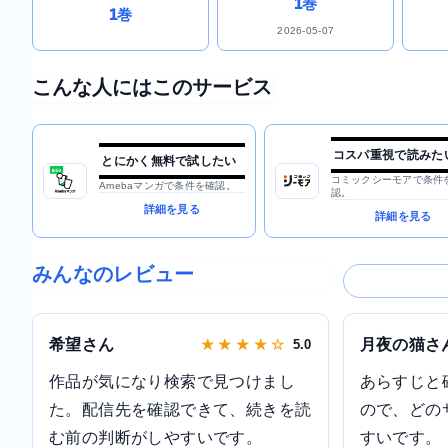
1巻
1巻
2026-05-07
こんな人にはこのサービス
コスパ重視で読みた
とにかく無料で試したい
コミックシーモアで条件
Amebaマンガで条件を確認。
認。
詳細を見る
詳細を見る
みんなのレビュー
希望さん
月夜の猫さ
★ ★ ★ ★ ☆
5.0
作品が気になり検索で見つけまし
あらすじと
た。配信先を確認できて、続きを読
ので、どの
む前の判断がしやすいです。
すいです。