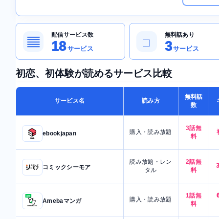
配信サービス数
無料話あり
▤
□
18
3
サービス
サービス
初恋、初体験が読めるサービス比較
無料話
サービス名
読み方
数
3話無
購入・読み放題
ebookjapan
料
読み放題・レン
2話無
コミックシーモア
タル
料
1話無
購入・読み放題
Amebaマンガ
料