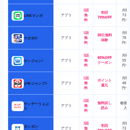
2話
月額
初回
アプリ
無
730
LINEマンガ
70%OFF
料
円〜
1話
月額
30日無料
アプリ
無
780
マガポケ
体験
料
円〜
3話
月額
60%OFF
アプリ
無
550
ヤンジャン!
クーポン
料
円〜
1話
月額
ポイント
アプリ
無
480
少年ジャンプ+
還元
料
円〜
2話
無料試し
都度
サンデーうぇぶ
アプリ
無
読み
入
り
料
3話
月額
初回
ガンガン
アプリ
無
730