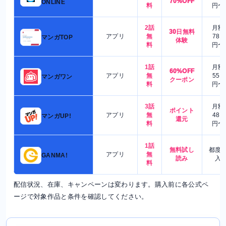
70%OFF
ONLINE
料
円〜
2話
月額
30日無料
アプリ
無
780
マンガTOP
体験
料
円〜
1話
月額
60%OFF
アプリ
無
550
マンガワン
クーポン
料
円〜
3話
月額
ポイント
アプリ
無
480
マンガUP!
還元
料
円〜
1話
無料試し
都度
アプリ
無
GANMA!
読み
入
料
配信状況、在庫、キャンペーンは変わります。購入前に各公式ペ
ージで対象作品と条件を確認してください。