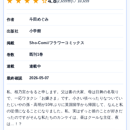
★ ★ ★ ★ ☆
4.8
(2,659件)
♡ 10,659
斗田めぐみ
作者
小学館
出版社
Sho-Comi/フラワーコミックス
掲載
既刊1巻
巻数
連載中
連載
2026-05-07
最終確認
私、桜乃宮かをると申します。父は書の大家、母は日舞の名取り
で、一応ワタクシ「お嬢さま」です。小さい頃べったりなついてい
たじいやの孫・高明が10年ぶりに英国留学から帰国して、なんと私
の従僕になることになりました。私、実はずっと彼のことが好きだ
ったのですがそんな私たちのカンケイは、昼はクールな主従、夜
は…！？