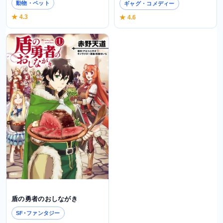
動物・ペット
ギャグ・コメディー
★ 4.3
★ 4.6
盾の勇者のおしながき
SF･ファンタジー