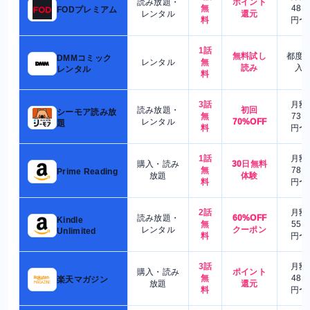
読み放題・
ポイント
無
480
FODプレミアム
レンタル
還元
料
円〜
1話
無料試し
都度
DMMコミック
レンタル
無
読み
入
レンタル
料
3話
月額
読み放題・
初回
シーモア読み放
無
730
レンタル
70%OFF
題
料
円〜
1話
月額
購入・読み
30日無料
無
780
Prime Reading
放題
体験
料
円〜
2話
月額
読み放題・
60%OFF
Kindle
無
550
レンタル
クーポン
Unlimited
料
円〜
3話
月額
購入・読み
ポイント
無
480
楽天マガジン
放題
還元
料
円〜