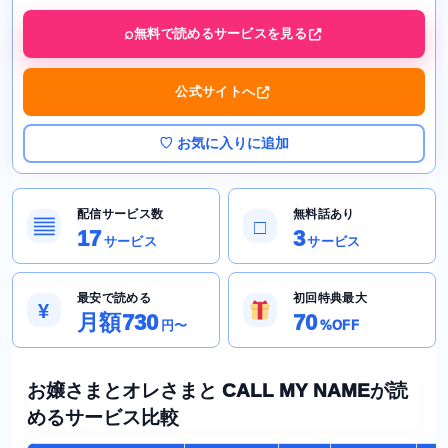
無料で読めるサービスを見る
公式サイトへ
♡ お気に入りに追加
配信サービス数
無料話あり
▤
□
17
3
サービス
サービス
最安で読める
初回特典最大
¥
月額730
70
円〜
%OFF
お嬢さまとオレさまと CALL MY NAMEが読
めるサービス比較