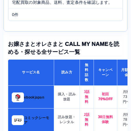
宅配買取の対象商品、送料、査定条件を確認します。
0件
お嬢さまとオレさまと CALL MY NAMEを読
める・探せる全サービス一覧
無
料
キャンペ
月額
サービス名
読み方
話
ーン
金
数
3話
月額
購入・読み
初回
無
730
ebookjapan
放題
70%OFF
料
円〜
2話
月額
読み放題・
30日無料
コミックシーモ
無
780
レンタル
体験
ア
料
円〜