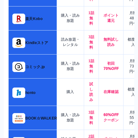
1話
月額
購入・読み
ポイント
無
480
楽天Kobo
放題
還元
料
円〜
3話
読み放題・
無料試し
都度
無
Kindleストア
レンタル
読み
入
料
1話
月額
購入・読み
初回
無
730
コミック.jp
放題
70%OFF
料
円〜
試
し
都度
購入
在庫確認
honto
読
入
み
3話
月額
購入・読み
60%OFF
無
550
BOOK☆WALKER
放題
クーポン
料
円〜
2話
月額