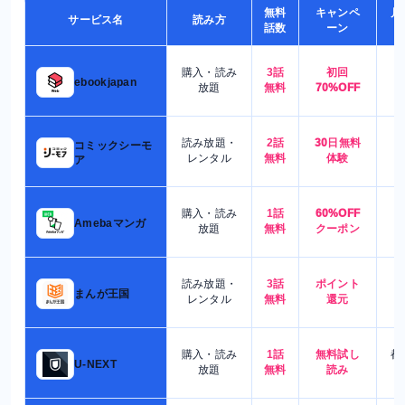
無料
キャンペ
月
サービス名
読み方
話数
ーン
購入・読み
3話
初回
7
ebookjapan
放題
無料
70%OFF
読み放題・
2話
30日無料
コミックシーモ
7
レンタル
無料
体験
ア
購入・読み
1話
60%OFF
5
Amebaマンガ
放題
無料
クーポン
読み放題・
3話
ポイント
4
まんが王国
レンタル
無料
還元
購入・読み
1話
無料試し
都
U-NEXT
放題
無料
読み