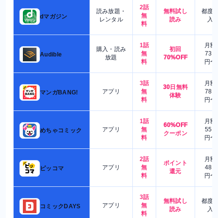
2話
読み放題・
無料試し
都度
無
dマガジン
レンタル
読み
入
料
1話
月額
購入・読み
初回
無
730
Audible
放題
70%OFF
料
円〜
3話
月額
30日無料
アプリ
無
780
マンガBANG!
体験
料
円〜
1話
月額
60%OFF
アプリ
無
550
めちゃコミック
クーポン
料
円〜
2話
月額
ポイント
アプリ
無
480
ピッコマ
還元
料
円〜
3話
無料試し
都度
アプリ
無
コミックDAYS
読み
入
料