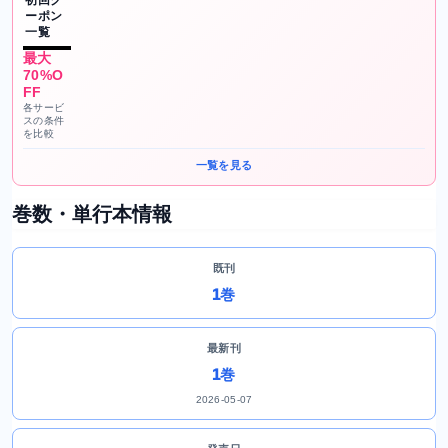
初回ク
ーポン
一覧
最大
70%O
FF
各サービ
スの条件
を比較
一覧を見る
巻数・単行本情報
既刊
1巻
最新刊
1巻
2026-05-07