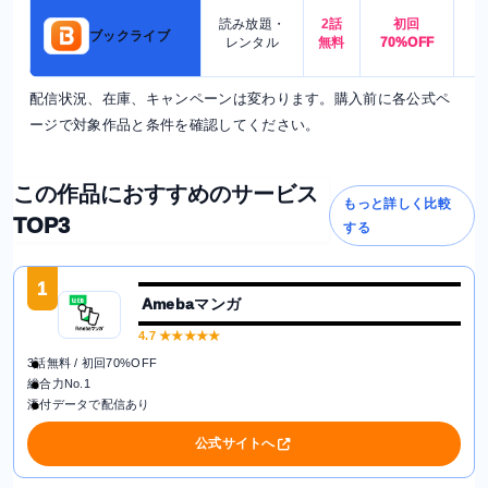
読み放題・
2話
初回
7
ブックライブ
レンタル
無料
70%OFF
配信状況、在庫、キャンペーンは変わります。購入前に各公式ペ
ージで対象作品と条件を確認してください。
この作品におすすめのサービス
もっと詳しく比較
TOP3
する
1
Amebaマンガ
4.7
★★★★★
3話無料 / 初回70%OFF
総合力No.1
添付データで配信あり
公式サイトへ