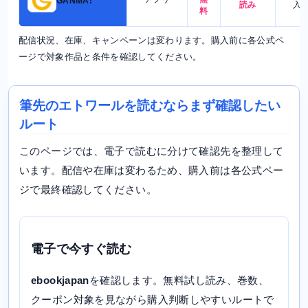
GANMA!
読み
入
料
配信状況、在庫、キャンペーンは変わります。購入前に各公式ペ
ージで対象作品と条件を確認してください。
筆先のエトワールを読むならまず確認したい
ルート
このページでは、電子で読むに分けて確認先を整理して
います。配信や在庫は変わるため、購入前は各公式ペー
ジで最終確認してください。
電子で今すぐ読む
ebookjapan
を確認します。無料試し読み、巻数、
クーポン対象を見ながら購入判断しやすいルートで