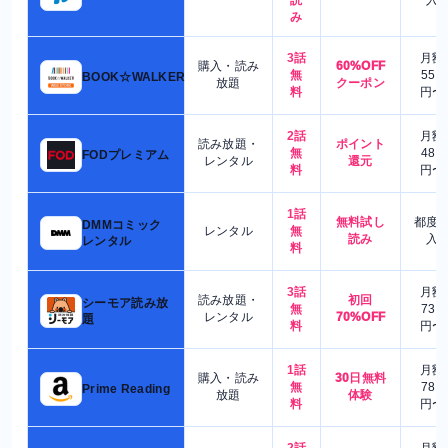
み
3話
月額
購入・読み
60%OFF
無
550
BOOK☆WALKER
放題
クーポン
料
円〜
2話
月額
読み放題・
ポイント
無
480
FODプレミアム
レンタル
還元
料
円〜
1話
無料試し
都度
DMMコミック
レンタル
無
読み
入
レンタル
料
3話
月額
読み放題・
初回
シーモア読み放
無
730
レンタル
70%OFF
題
料
円〜
1話
月額
購入・読み
30日無料
無
780
Prime Reading
放題
体験
料
円〜
2話
月額