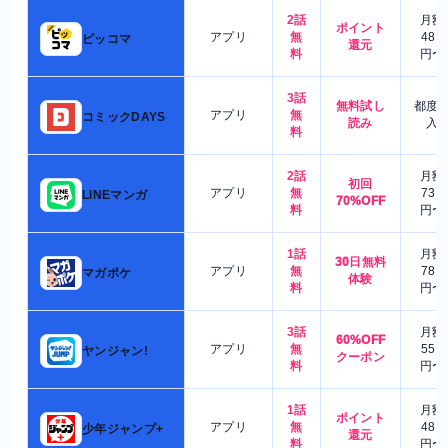
2話
月額
ポイント
アプリ
無
480
ピッコマ
還元
料
円〜
3話
無料試し
都度
アプリ
無
コミックDAYS
読み
入
料
2話
月額
初回
アプリ
無
730
LINEマンガ
70%OFF
料
円〜
1話
月額
30日無料
アプリ
無
780
マガポケ
体験
料
円〜
3話
月額
60%OFF
アプリ
無
550
ヤンジャン!
クーポン
料
円〜
1話
月額
ポイント
アプリ
無
480
少年ジャンプ+
還元
料
円〜