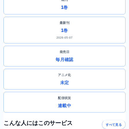
1巻
最新刊
1巻
2026-05-07
発売日
毎月確認
アニメ化
未定
配信状況
連載中
こんな人にはこのサービス
すべて見る