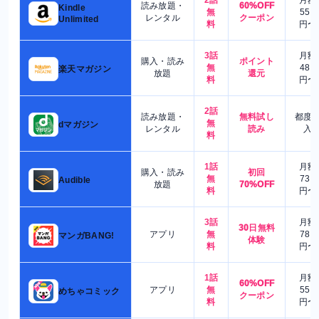
読み放題・
60%OFF
Kindle
無
550
レンタル
クーポン
Unlimited
料
円〜
3話
月額
購入・読み
ポイント
無
480
楽天マガジン
放題
還元
料
円〜
2話
読み放題・
無料試し
都度
無
dマガジン
レンタル
読み
入
料
1話
月額
購入・読み
初回
無
730
Audible
放題
70%OFF
料
円〜
3話
月額
30日無料
アプリ
無
780
マンガBANG!
体験
料
円〜
1話
月額
60%OFF
アプリ
無
550
めちゃコミック
クーポン
料
円〜