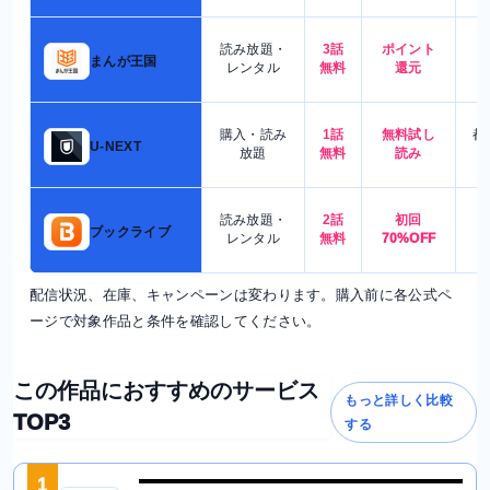
読み放題・
3話
ポイント
4
まんが王国
レンタル
無料
還元
購入・読み
1話
無料試し
都
U-NEXT
放題
無料
読み
読み放題・
2話
初回
7
ブックライブ
レンタル
無料
70%OFF
配信状況、在庫、キャンペーンは変わります。購入前に各公式ペ
ージで対象作品と条件を確認してください。
この作品におすすめのサービス
もっと詳しく比較
TOP3
する
1