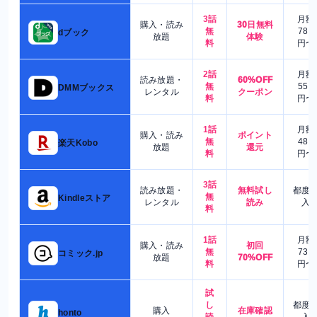
3話
月額
購入・読み
30日無料
無
780
dブック
放題
体験
料
円〜
2話
月額
読み放題・
60%OFF
無
550
DMMブックス
レンタル
クーポン
料
円〜
1話
月額
購入・読み
ポイント
無
480
楽天Kobo
放題
還元
料
円〜
3話
読み放題・
無料試し
都度
無
Kindleストア
レンタル
読み
入
料
1話
月額
購入・読み
初回
無
730
コミック.jp
放題
70%OFF
料
円〜
試
し
都度
購入
在庫確認
honto
読
入