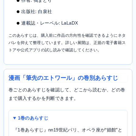
作者: 鴨まどり
出版社: 白泉社
連載誌・レーベル: LaLaDX
このあらすじは、購入前に作品の方向性を確認できるようにネタ
バレを抑えて整理しています。詳しい展開は、正規の電子書籍ス
トアや公式アプリの試し読みで確認してください。
漫画「筆先のエトワール」の巻別あらすじ
巻ごとのあらすじを確認して、どこから読むか、どの巻
まで購入するかを判断できます。
1巻のあらすじ
『1巻あらすじ』nn19世紀パリ、オペラ座が“娼館”と