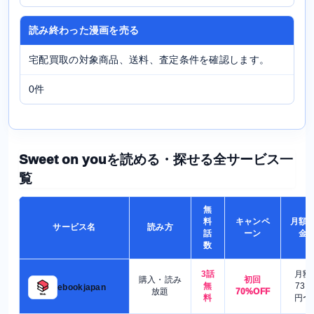
読み終わった漫画を売る
宅配買取の対象商品、送料、査定条件を確認します。
0件
Sweet on youを読める・探せる全サービス一
覧
無
料
キャンペ
月額
サービス名
読み方
話
ーン
金
数
3話
月額
購入・読み
初回
無
730
ebookjapan
放題
70%OFF
料
円〜