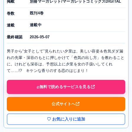
別冊マーガレット/マーガレットコミックスDIGITAL
掲載
既刊4巻
巻数
連載中
連載
2026-05-07
最終確認
男子から“女子として”見られたい夕里は、美しい容姿＆色気ダダ漏
れの先輩・深谷のもとに押しかけて「色気の出し方」を教わること
に。けれども深谷は、予想以上に夕里を女の子扱いしてくれ
て……!? キケンな香りのする恋のはじまり！
無料で読めるサービスを見る
公式サイトへ
♡ お気に入りに追加