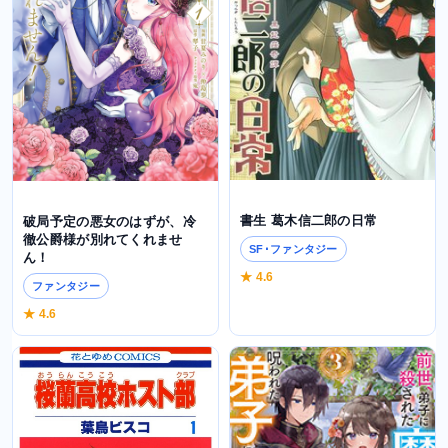
書生 葛木信二郎の日常
破局予定の悪女のはずが、冷
徹公爵様が別れてくれませ
SF･ファンタジー
ん！
★ 4.6
ファンタジー
★ 4.6