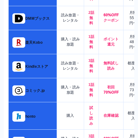
2話
月額
読み放題・
60%OFF
無
550
DMMブックス
レンタル
クーポン
料
円〜
1話
月額
購入・読み
ポイント
無
480
楽天Kobo
放題
還元
料
円〜
3話
読み放題・
無料試し
都度
無
Kindleストア
レンタル
読み
入
料
1話
月額
購入・読み
初回
無
730
コミック.jp
放題
70%OFF
料
円〜
試
し
都度
購入
在庫確認
honto
読
入
み
3話
月額