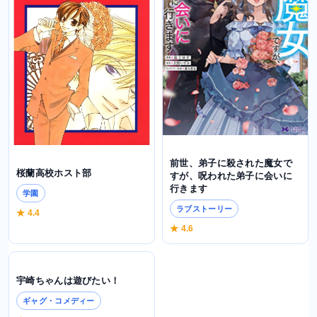
前世、弟子に殺された魔女で
桜蘭高校ホスト部
すが、呪われた弟子に会いに
行きます
学園
ラブストーリー
★ 4.4
★ 4.6
宇崎ちゃんは遊びたい！
ギャグ・コメディー