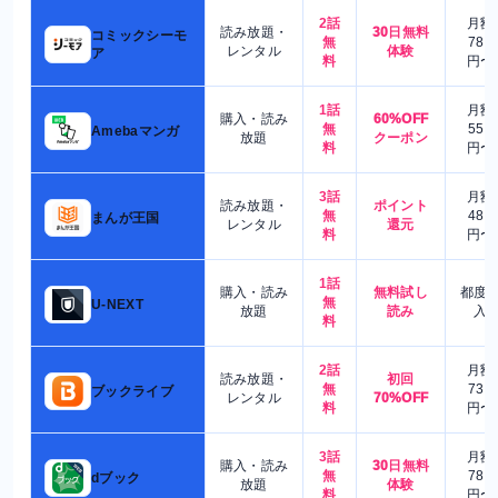
2話
月額
読み放題・
30日無料
コミックシーモ
無
780
レンタル
体験
ア
料
円〜
1話
月額
購入・読み
60%OFF
無
550
Amebaマンガ
放題
クーポン
料
円〜
3話
月額
読み放題・
ポイント
無
480
まんが王国
レンタル
還元
料
円〜
1話
購入・読み
無料試し
都度
無
U-NEXT
放題
読み
入
料
2話
月額
読み放題・
初回
無
730
ブックライブ
レンタル
70%OFF
料
円〜
3話
月額
購入・読み
30日無料
無
780
dブック
放題
体験
料
円〜