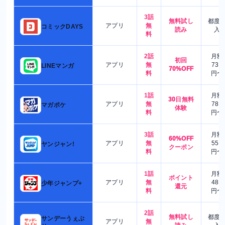
3話
無料試し
都度
アプリ
無
コミックDAYS
読み
入
料
2話
月額
初回
アプリ
無
730
LINEマンガ
70%OFF
料
円〜
1話
月額
30日無料
アプリ
無
780
マガポケ
体験
料
円〜
3話
月額
60%OFF
アプリ
無
550
ヤンジャン!
クーポン
料
円〜
1話
月額
ポイント
アプリ
無
480
少年ジャンプ+
還元
料
円〜
2話
無料試し
都度
サンデーうぇぶ
アプリ
無