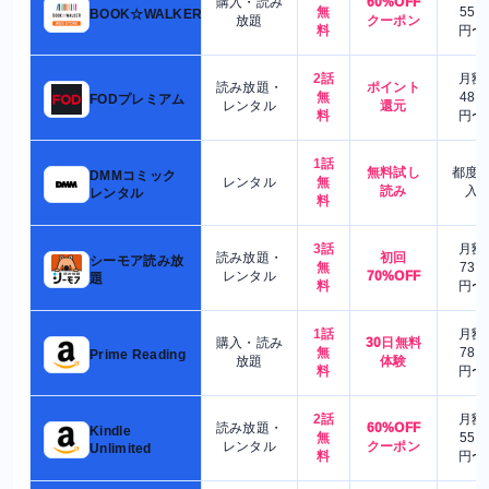
購入・読み
60%OFF
無
550
BOOK☆WALKER
放題
クーポン
料
円〜
2話
月額
読み放題・
ポイント
無
480
FODプレミアム
レンタル
還元
料
円〜
1話
無料試し
都度
DMMコミック
レンタル
無
読み
入
レンタル
料
3話
月額
読み放題・
初回
シーモア読み放
無
730
レンタル
70%OFF
題
料
円〜
1話
月額
購入・読み
30日無料
無
780
Prime Reading
放題
体験
料
円〜
2話
月額
読み放題・
60%OFF
Kindle
無
550
レンタル
クーポン
Unlimited
料
円〜