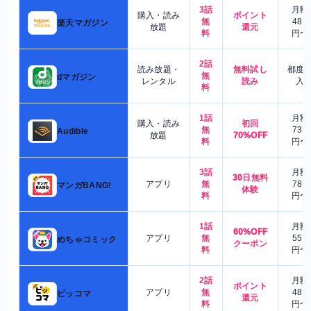
3話
月額
購入・読み
ポイント
無
480
楽天マガジン
放題
還元
料
円〜
2話
読み放題・
無料試し
都度
無
dマガジン
レンタル
読み
入
料
1話
月額
購入・読み
初回
無
730
Audible
放題
70%OFF
料
円〜
3話
月額
30日無料
アプリ
無
780
マンガBANG!
体験
料
円〜
1話
月額
60%OFF
アプリ
無
550
めちゃコミック
クーポン
料
円〜
2話
月額
ポイント
アプリ
無
480
ピッコマ
還元
料
円〜