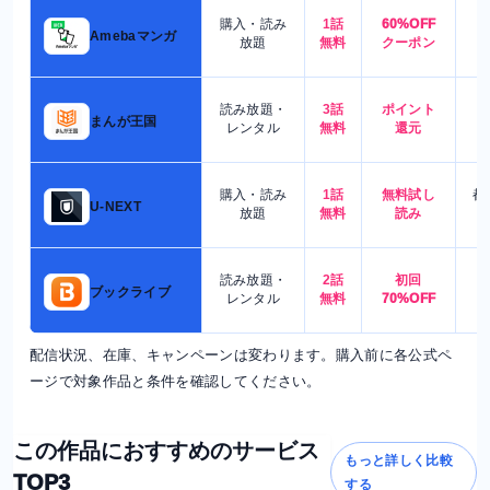
購入・読み
1話
60%OFF
5
Amebaマンガ
放題
無料
クーポン
読み放題・
3話
ポイント
4
まんが王国
レンタル
無料
還元
購入・読み
1話
無料試し
都
U-NEXT
放題
無料
読み
読み放題・
2話
初回
7
ブックライブ
レンタル
無料
70%OFF
配信状況、在庫、キャンペーンは変わります。購入前に各公式ペ
ージで対象作品と条件を確認してください。
この作品におすすめのサービス
もっと詳しく比較
TOP3
する