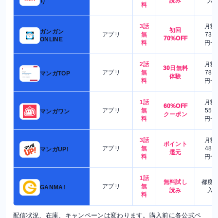
読み
入
り
料
3話
月額
初回
ガンガン
アプリ
無
730
70%OFF
ONLINE
料
円〜
2話
月額
30日無料
アプリ
無
780
マンガTOP
体験
料
円〜
1話
月額
60%OFF
アプリ
無
550
マンガワン
クーポン
料
円〜
3話
月額
ポイント
アプリ
無
480
マンガUP!
還元
料
円〜
1話
無料試し
都度
アプリ
無
GANMA!
読み
入
料
配信状況、在庫、キャンペーンは変わります。購入前に各公式ペ