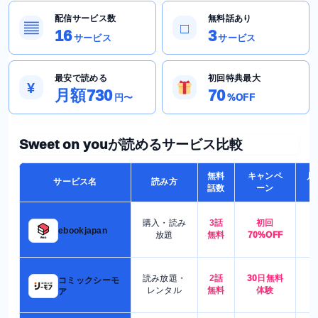
配信サービス数
無料話あり
▤
□
16
3
サービス
サービス
最安で読める
初回特典最大
¥
月額730
70
円〜
%OFF
Sweet on youが読めるサービス比較
無料
キャンペ
月
サービス名
読み方
話数
ーン
購入・読み
3話
初回
7
ebookjapan
放題
無料
70%OFF
読み放題・
2話
30日無料
コミックシーモ
7
レンタル
無料
体験
ア