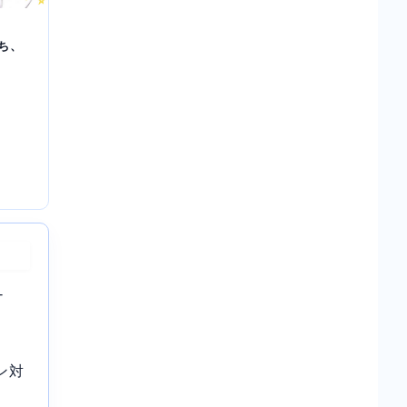
ち、
-
ン対