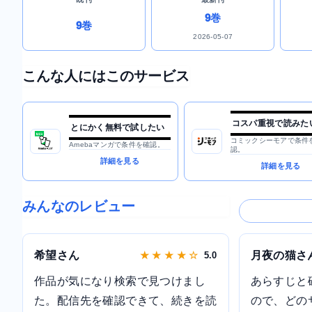
9巻
9巻
2026-05-07
こんな人にはこのサービス
コスパ重視で読みた
とにかく無料で試したい
コミックシーモアで条件
Amebaマンガで条件を確認。
認。
詳細を見る
詳細を見る
みんなのレビュー
希望さん
月夜の猫さ
★ ★ ★ ★ ☆
5.0
作品が気になり検索で見つけまし
あらすじと
た。配信先を確認できて、続きを読
ので、どの