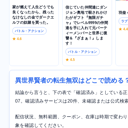
家が燃えて人生どうでも
信じていた仲間達にダン
良くなったから、残った
ジョン奥地で殺されかけ
羽柴
なけなしの金でダークエ
たがギフト『無限ガチ
ラブ
ルフの奴隷を買った。
ャ』でレベル9999の仲間
達を手に入れて元パーテ
★ 4.
バトル・アクション
ィーメンバーと世界に復
讐＆『ざまぁ！』しま
★ 4.6
す！
バトル・アクション
★ 4.5
異世界賢者の転生無双はどこで読める
結論から言うと、下の表で「確認済み」としている正規サ
07。確認済みサービスは20件、未確認または公式検
配信状況、無料範囲、クーポン、在庫は時期で変わり
象を確認してください。