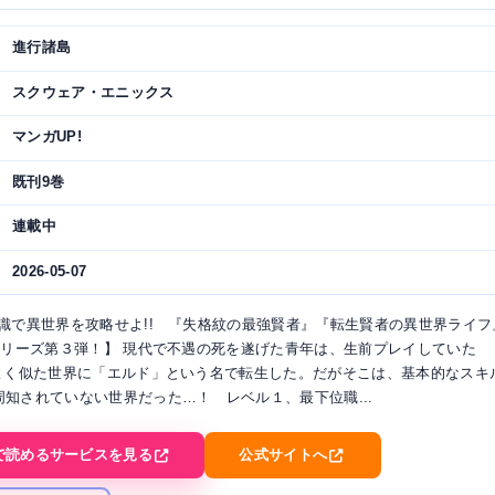
進行諸島
スクウェア・エニックス
マンガUP!
既刊9巻
連載中
2026-05-07
知識で異世界を攻略せよ!! 『失格紋の最強賢者』『転生賢者の異世界ライフ
”シリーズ第３弾！】 現代で不遇の死を遂げた青年は、生前プレイしていた
によく似た世界に「エルド」という名で転生した。だがそこは、基本的なスキ
周知されていない世界だった…！ レベル１、最下位職...
で読めるサービスを見る
公式サイトへ