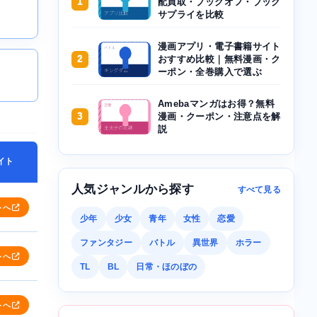
1
配買取・ブックオフ・ブック
サプライを比較
漫画アプリ・電子書籍サイト
2
おすすめ比較｜無料漫画・ク
ーポン・全巻購入で選ぶ
Amebaマンガはお得？無料
3
漫画・クーポン・注意点を解
説
イト
人気ジャンルから探す
すべて見る
トへ
少年
少女
青年
女性
恋愛
ファンタジー
バトル
異世界
ホラー
トへ
TL
BL
日常・ほのぼの
トへ