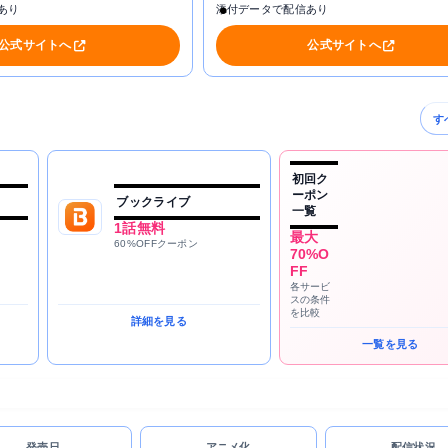
あり
添付データで配信あり
公式サイトへ
公式サイトへ
す
初回ク
ーポン
ブックライブ
一覧
1話無料
最大
60%OFFクーポン
70%O
FF
各サービ
スの条件
を比較
詳細を見る
一覧を見る
発売日
アニメ化
配信状況