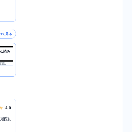
べて見る
ん読み
を確認。
 ☆
4.0
に確認