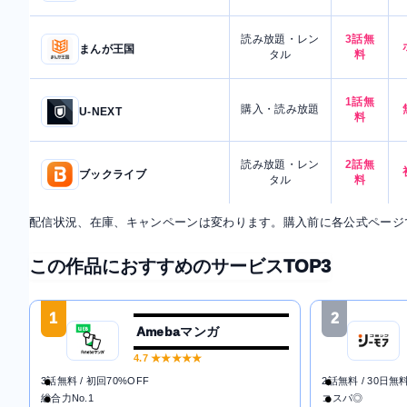
読み放題・レン
3話無
まんが王国
タル
料
1話無
購入・読み放題
U-NEXT
料
読み放題・レン
2話無
ブックライブ
タル
料
配信状況、在庫、キャンペーンは変わります。購入前に各公式ページ
この作品におすすめのサービスTOP3
1
2
Amebaマンガ
4.7
★★★★★
3話無料 / 初回70%OFF
2話無料 / 30日無
総合力No.1
コスパ◎