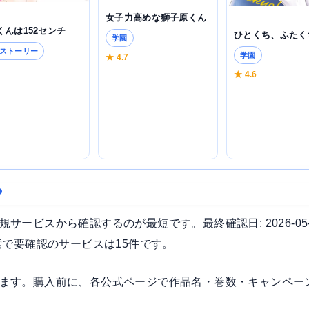
女子力高めな獅子原くん
くんは152センチ
ひとくち、ふたく
学園
ストーリー
学園
★ 4.7
4
★ 4.6
？
ービスから確認するのが最短です。最終確認日: 2026-05
索で要確認のサービスは15件です。
ます。購入前に、各公式ページで作品名・巻数・キャンペー