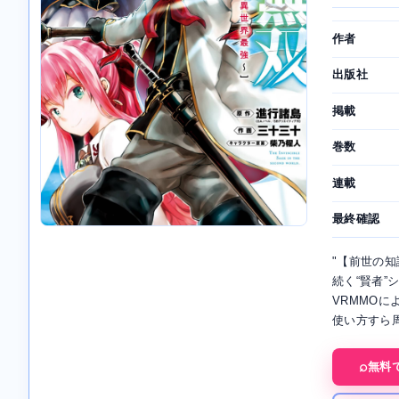
作者
出版社
掲載
巻数
連載
最終確認
"【前世の
続く“賢者
VRMMO
使い方すら
無料