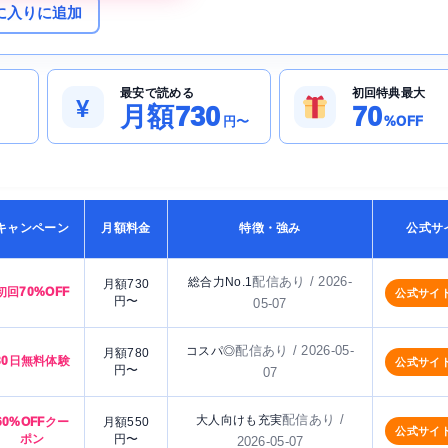
に入りに追加
最安で読める
初回特典最大
¥
月額730
70
円〜
%OFF
キャンペーン
月額料金
特徴・強み
公式サ
配信あり / 2026-
総合力No.1
月額730
初回70%OFF
公式サイ
円〜
05-07
配信あり / 2026-05-
コスパ◎
月額780
30日無料体験
公式サイ
円〜
07
配信あり /
大人向けも充実
60%OFFクー
月額550
公式サイ
ポン
円〜
2026-05-07