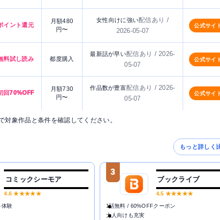
配信あり /
女性向けに強い
月額480
ポイント還元
公式サイ
円〜
2026-05-07
配信あり / 2026-
最新話が早い
無料試し読み
都度購入
公式サイ
05-07
配信あり / 2026-
作品数が豊富
月額730
初回70%OFF
公式サイ
円〜
05-07
で対象作品と条件を確認してください。
もっと詳しく
3
コミックシーモア
ブックライブ
4.6
★★★★★
4.5
★★★★★
料体験
1話無料 / 60%OFFクーポン
大人向けも充実