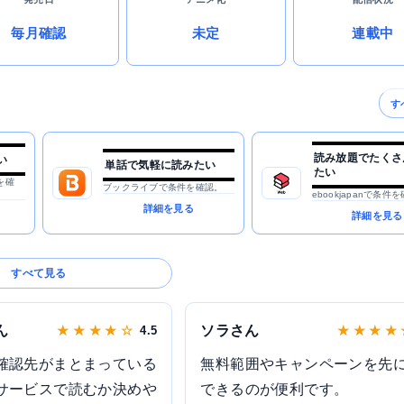
毎月確認
未定
連載中
す
読み放題でたくさ
い
単話で気軽に読みたい
たい
を確
ブックライブで条件を確認。
ebookjapanで条件
詳細を見る
詳細を見る
すべて見る
ん
ソラさん
★ ★ ★ ★ ☆
4.5
★ ★ ★ ★
確認先がまとまっている
無料範囲やキャンペーンを先
サービスで読むか決めや
できるのが便利です。