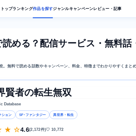
トップ
ランキング
作品を探す
ジャンル
キャンペーン
レビュー・記事
で読める？配信サービス・無料話
較。無料で読める話数やキャンペーン、料金、特徴までわかりやすくまと
界賢者の転生無双
ic Database
クション
SF･ファンタジー
異世界・転生
★ ★ ☆
4.6
(2,172件)
♡ 10,772