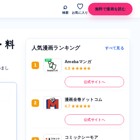
⌕
♡
無料で漫画を読む
検索
お気に入り
・料
人気漫画ランキング
すべて見る
Amebaマンガ
1
めまし
4.8 ★★★★★
公式サイトへ
漫画全巻ドットコム
2
4.7 ★★★★★
公式サイトへ
コミックシーモア