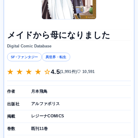
メイドから母になりました
Digital Comic Database
SF･ファンタジー
異世界・転生
★ ★ ★ ★ ☆
4.5
(1,991件)
♡ 10,591
月本飛鳥
作者
アルファポリス
出版社
レジーナCOMICS
掲載
既刊11巻
巻数