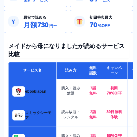
サービス
サービス
最安で読める
初回特典最大
¥
月額730
70
円〜
%OFF
メイドから母になりましたが読めるサービス
比較
無料
キャンペ
月
サービス名
読み方
話数
ーン
購入・読み
3話
初回
7
ebookjapan
放題
無料
70%OFF
読み放題・
2話
30日無料
コミックシーモ
7
レンタル
無料
体験
ア
購入・読み
1話
60%OFF