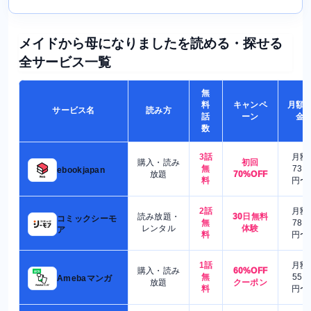
メイドから母になりましたを読める・探せる
全サービス一覧
無
料
キャンペ
月額
サービス名
読み方
話
ーン
金
数
3話
月額
購入・読み
初回
無
730
ebookjapan
放題
70%OFF
料
円〜
2話
月額
読み放題・
30日無料
コミックシーモ
無
780
レンタル
体験
ア
料
円〜
1話
月額
購入・読み
60%OFF
無
550
Amebaマンガ
放題
クーポン
料
円〜