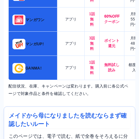
料
円〜
1話
月額
60%OFF
アプリ
無
550
マンガワン
クーポン
料
円〜
3話
月額
ポイント
アプリ
無
480
マンガUP!
還元
料
円〜
1話
無料試し
都度
アプリ
無
GANMA!
読み
入
料
配信状況、在庫、キャンペーンは変わります。購入前に各公式ペ
ージで対象作品と条件を確認してください。
メイドから母になりましたを読むならまず確
認したいルート
このページでは、電子で読む、紙で全巻をそろえるに分