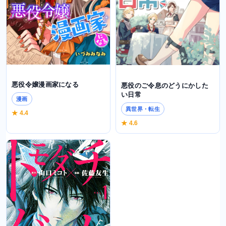
悪役令嬢漫画家になる
悪役のご令息のどうにかした
い日常
漫画
異世界・転生
★ 4.4
★ 4.6