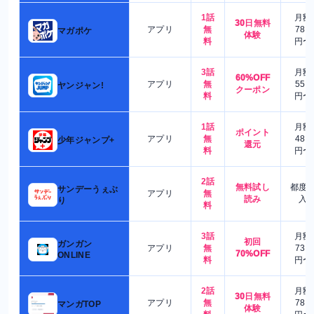
1話
月額
30日無料
アプリ
無
780
マガポケ
体験
料
円〜
3話
月額
60%OFF
アプリ
無
550
ヤンジャン!
クーポン
料
円〜
1話
月額
ポイント
アプリ
無
480
少年ジャンプ+
還元
料
円〜
2話
無料試し
都度
サンデーうぇぶ
アプリ
無
読み
入
り
料
3話
月額
初回
ガンガン
アプリ
無
730
70%OFF
ONLINE
料
円〜
2話
月額
30日無料
アプリ
無
780
マンガTOP
体験