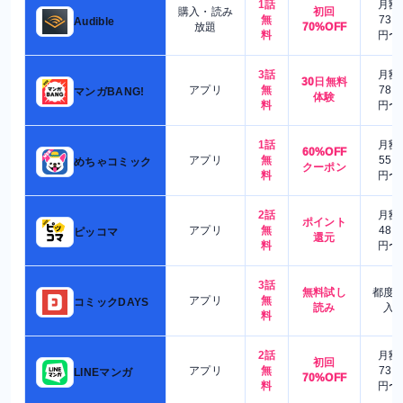
1話
月額
購入・読み
初回
無
730
Audible
放題
70%OFF
料
円〜
3話
月額
30日無料
アプリ
無
780
マンガBANG!
体験
料
円〜
1話
月額
60%OFF
アプリ
無
550
めちゃコミック
クーポン
料
円〜
2話
月額
ポイント
アプリ
無
480
ピッコマ
還元
料
円〜
3話
無料試し
都度
アプリ
無
コミックDAYS
読み
入
料
2話
月額
初回
アプリ
無
730
LINEマンガ
70%OFF
料
円〜