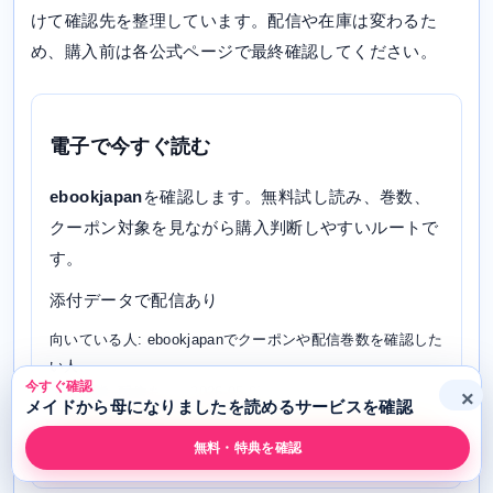
けて確認先を整理しています。配信や在庫は変わるた
め、購入前は各公式ページで最終確認してください。
電子で今すぐ読む
ebookjapan
を確認します。無料試し読み、巻数、
クーポン対象を見ながら購入判断しやすいルートで
す。
添付データで配信あり
向いている人: ebookjapanでクーポンや配信巻数を確認した
い人
今すぐ確認
確認状態: 配信あり / 2026-05-07
×
メイドから母になりましたを読めるサービスを確認
電子で確認する
無料・特典を確認