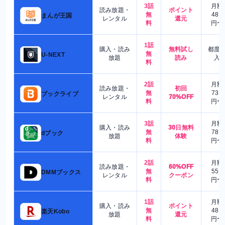
3話
月額
読み放題・
ポイント
無
480
まんが王国
レンタル
還元
料
円〜
1話
購入・読み
無料試し
都度
無
U-NEXT
放題
読み
入
料
2話
月額
読み放題・
初回
無
730
ブックライブ
レンタル
70%OFF
料
円〜
3話
月額
購入・読み
30日無料
無
780
dブック
放題
体験
料
円〜
2話
月額
読み放題・
60%OFF
無
550
DMMブックス
レンタル
クーポン
料
円〜
1話
月額
購入・読み
ポイント
無
480
楽天Kobo
放題
還元
料
円〜