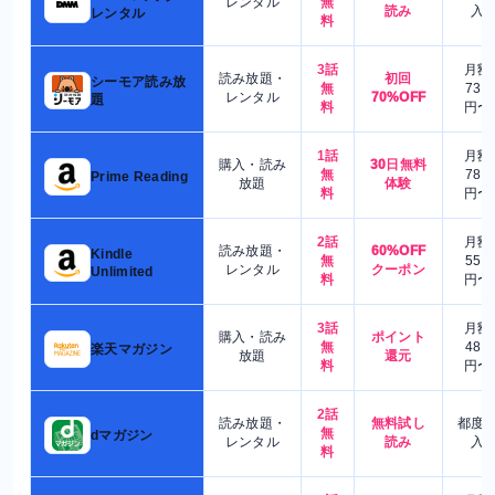
レンタル
無
読み
入
レンタル
料
3話
月額
読み放題・
初回
シーモア読み放
無
730
レンタル
70%OFF
題
料
円〜
1話
月額
購入・読み
30日無料
無
780
Prime Reading
放題
体験
料
円〜
2話
月額
読み放題・
60%OFF
Kindle
無
550
レンタル
クーポン
Unlimited
料
円〜
3話
月額
購入・読み
ポイント
無
480
楽天マガジン
放題
還元
料
円〜
2話
読み放題・
無料試し
都度
無
dマガジン
レンタル
読み
入
料