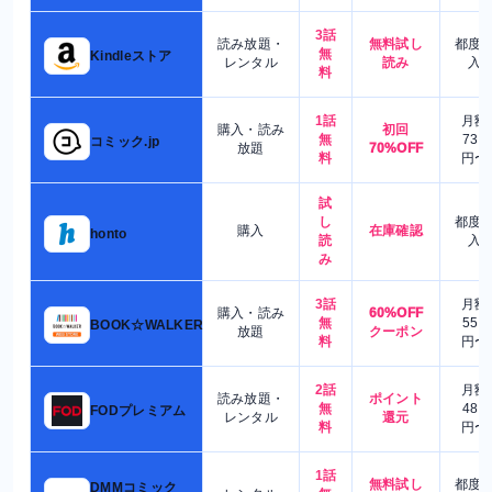
3話
読み放題・
無料試し
都度
無
Kindleストア
レンタル
読み
入
料
1話
月額
購入・読み
初回
無
730
コミック.jp
放題
70%OFF
料
円〜
試
し
都度
購入
在庫確認
honto
読
入
み
3話
月額
購入・読み
60%OFF
無
550
BOOK☆WALKER
放題
クーポン
料
円〜
2話
月額
読み放題・
ポイント
無
480
FODプレミアム
レンタル
還元
料
円〜
1話
無料試し
都度
DMMコミック