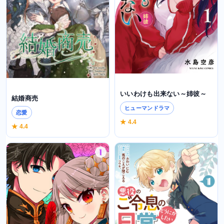
いいわけも出来ない～姉彼～
結婚商売
ヒューマンドラマ
恋愛
★ 4.4
★ 4.4