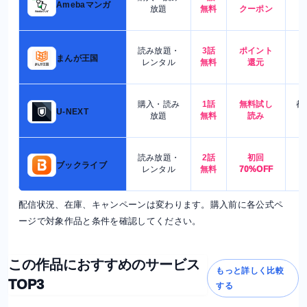
5
Amebaマンガ
放題
無料
クーポン
読み放題・
3話
ポイント
4
まんが王国
レンタル
無料
還元
購入・読み
1話
無料試し
都
U-NEXT
放題
無料
読み
読み放題・
2話
初回
7
ブックライブ
レンタル
無料
70%OFF
配信状況、在庫、キャンペーンは変わります。購入前に各公式ペ
ージで対象作品と条件を確認してください。
この作品におすすめのサービス
もっと詳しく比較
TOP3
する