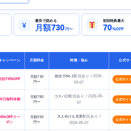
最安で読める
初回特典最大
¥
月額730
70
円〜
%OFF
キャンペーン
月額料金
特徴・強み
公式サ
配信あり / 2026-
総合力No.1
月額730
初回70%OFF
公式サイ
円〜
05-07
配信あり / 2026-05-
コスパ◎
月額780
30日無料体験
公式サイ
円〜
07
配信あり /
大人向けも充実
60%OFFクー
月額550
公式サイ
ポン
円〜
2026-05-07