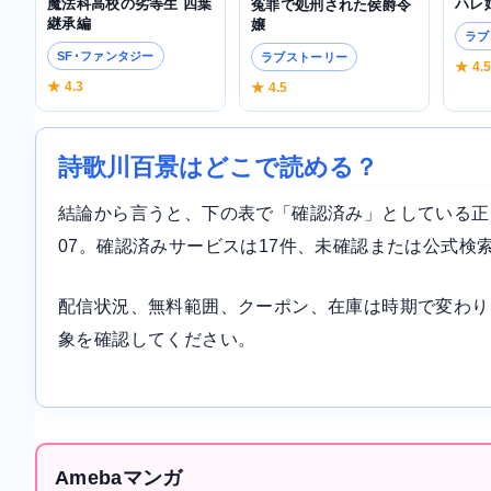
魔法科高校の劣等生 四葉
ハレ
冤罪で処刑された侯爵令
継承編
嬢
ラブ
SF･ファンタジー
ラブストーリー
★ 4.
★ 4.3
★ 4.5
詩歌川百景はどこで読める？
結論から言うと、下の表で「確認済み」としている正規サ
07。確認済みサービスは17件、未確認または公式検
配信状況、無料範囲、クーポン、在庫は時期で変わり
象を確認してください。
Amebaマンガ