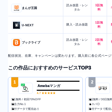
読み放題・レン
3話無
まんが王国
タル
料
1話無
購入・読み放題
U-NEXT
料
読み放題・レン
2話無
ブックライブ
タル
料
配信状況、在庫、キャンペーンは変わります。購入前に各公式ページ
この作品におすすめのサービスTOP3
1
2
Amebaマンガ
4.7
★★★★★
3話無料 / 初回70%OFF
2話無料 / 30日無
総合力No.1
コスパ◎
添付データで配信あり
添付データで配信