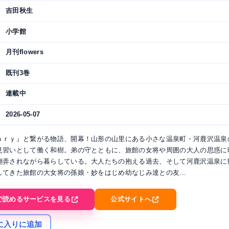
吉田秋生
小学館
月刊flowers
既刊3巻
連載中
2026-05-07
ａｒｙ』と繋がる物語、開幕！山形の山里にある小さな温泉町・河鹿沢温泉
見習いとして働く和樹。弟の守とともに、旅館の女将や周囲の大人の思惑に
翻弄されながら暮らしている。大人たちの抱える過去、そして河鹿沢温泉に
してきた旅館の大女将の孫娘・妙をはじめ幼なじみ達との友...
で読めるサービスを見る
公式サイトへ
に入りに追加