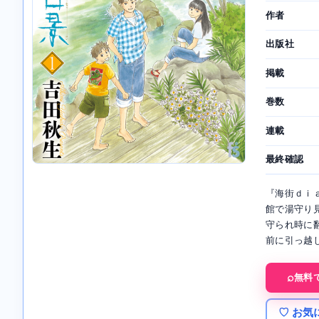
作者
出版社
掲載
巻数
連載
最終確認
『海街ｄｉ
館で湯守り
守られ時に
前に引っ越
無料
♡ お気