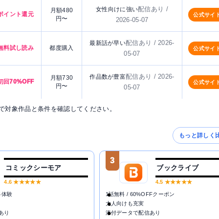
配信あり /
女性向けに強い
月額480
ポイント還元
公式サイ
円〜
2026-05-07
配信あり / 2026-
最新話が早い
無料試し読み
都度購入
公式サイ
05-07
配信あり / 2026-
作品数が豊富
月額730
初回70%OFF
公式サイ
円〜
05-07
で対象作品と条件を確認してください。
もっと詳しく
3
コミックシーモア
ブックライブ
4.6
★★★★★
4.5
★★★★★
料体験
1話無料 / 60%OFFクーポン
大人向けも充実
あり
添付データで配信あり