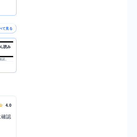
べて見る
ん読み
を確認。
 ☆
4.0
に確認