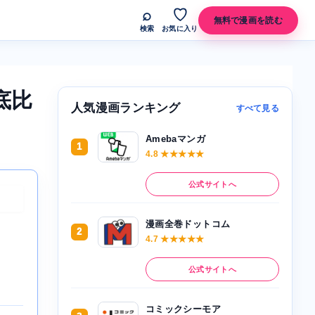
⌕
♡
無料で漫画を読む
検索
お気に入り
底比
人気漫画ランキング
すべて見る
Amebaマンガ
1
4.8 ★★★★★
公式サイトへ
漫画全巻ドットコム
2
4.7 ★★★★★
公式サイトへ
コミックシーモア