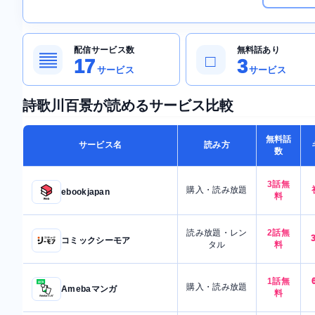
配信サービス数
無料話あり
▤
□
17
3
サービス
サービス
詩歌川百景が読めるサービス比較
無料話
サービス名
読み方
数
3話無
購入・読み放題
ebookjapan
料
読み放題・レン
2話無
コミックシーモア
タル
料
1話無
購入・読み放題
Amebaマンガ
料