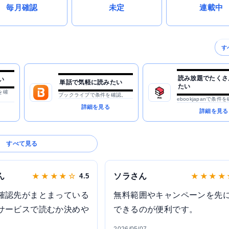
毎月確認
未定
連載中
す
読み放題でたくさ
い
単話で気軽に読みたい
たい
を確
ブックライブで条件を確認。
ebookjapanで条件
詳細を見る
詳細を見る
すべて見る
ん
ソラさん
★ ★ ★ ★ ☆
4.5
★ ★ ★ ★
確認先がまとまっている
無料範囲やキャンペーンを先
サービスで読むか決めや
できるのが便利です。