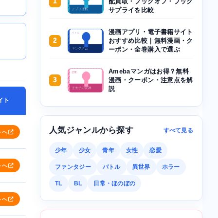
1
配買取・ブックオフ・ブック
サプライを比較
漫画アプリ・電子書籍サイト
2
おすすめ比較｜無料漫画・ク
ーポン・全巻購入で選ぶ
Amebaマンガはお得？無料
3
漫画・クーポン・注意点を解
説
イト
人気ジャンルから探す
すべて見る
トへ
少年
少女
青年
女性
恋愛
トへ
ファンタジー
バトル
異世界
ホラー
TL
BL
日常・ほのぼの
トへ