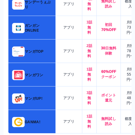
無料試し
都度
サンデーうぇぶ
アプリ
無
読み
入
り
料
3話
月額
初回
ガンガン
アプリ
無
730
70%OFF
ONLINE
料
円〜
2話
月額
30日無料
アプリ
無
780
マンガTOP
体験
料
円〜
1話
月額
60%OFF
アプリ
無
550
マンガワン
クーポン
料
円〜
3話
月額
ポイント
アプリ
無
480
マンガUP!
還元
料
円〜
1話
無料試し
都度
アプリ
無
GANMA!
読み
入
料