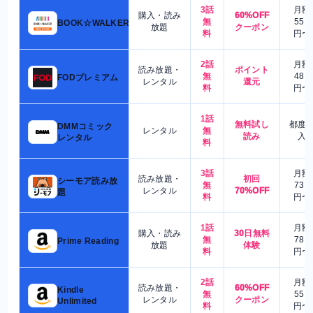
3話
月額
購入・読み
60%OFF
無
550
BOOK☆WALKER
放題
クーポン
料
円〜
2話
月額
読み放題・
ポイント
無
480
FODプレミアム
レンタル
還元
料
円〜
1話
無料試し
都度
DMMコミック
レンタル
無
読み
入
レンタル
料
3話
月額
読み放題・
初回
シーモア読み放
無
730
レンタル
70%OFF
題
料
円〜
1話
月額
購入・読み
30日無料
無
780
Prime Reading
放題
体験
料
円〜
2話
月額
読み放題・
60%OFF
Kindle
無
550
レンタル
クーポン
Unlimited
料
円〜