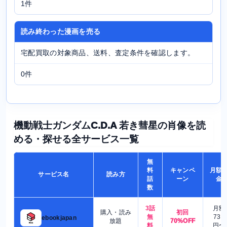
1件
読み終わった漫画を売る
宅配買取の対象商品、送料、査定条件を確認します。
0件
機動戦士ガンダムC.D.A 若き彗星の肖像を読
める・探せる全サービス一覧
無
料
キャンペ
月額
サービス名
読み方
話
ーン
金
数
3話
月額
購入・読み
初回
無
730
ebookjapan
放題
70%OFF
料
円〜