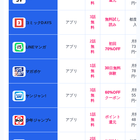
還元
料
円〜
3話
無料試し
都度
アプリ
無
コミックDAYS
読み
入
料
2話
月額
初回
アプリ
無
730
LINEマンガ
70%OFF
料
円〜
1話
月額
30日無料
アプリ
無
780
マガポケ
体験
料
円〜
3話
月額
60%OFF
アプリ
無
550
ヤンジャン!
クーポン
料
円〜
1話
月額
ポイント
アプリ
無
480
少年ジャンプ+
還元
料
円〜
2話