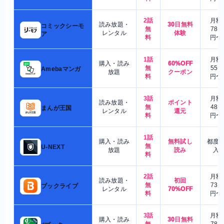
2話
月額
読み放題・
30日無料
コミックシーモ
無
780
レンタル
体験
ア
料
円〜
1話
月額
購入・読み
60%OFF
無
550
Amebaマンガ
放題
クーポン
料
円〜
3話
月額
読み放題・
ポイント
無
480
まんが王国
レンタル
還元
料
円〜
1話
購入・読み
無料試し
都度
無
U-NEXT
放題
読み
入
料
2話
月額
読み放題・
初回
無
730
ブックライブ
レンタル
70%OFF
料
円〜
3話
月額
購入・読み
30日無料
無
780