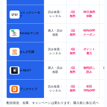
読み放題・
2話
30日無料
コミックシーモ
7
レンタル
無料
体験
ア
購入・読み
1話
60%OFF
5
Amebaマンガ
放題
無料
クーポン
読み放題・
3話
ポイント
4
まんが王国
レンタル
無料
還元
購入・読み
1話
無料試し
都
U-NEXT
放題
無料
読み
読み放題・
2話
初回
7
ブックライブ
レンタル
無料
70%OFF
配信状況、在庫、キャンペーンは変わります。購入前に各公式ペ