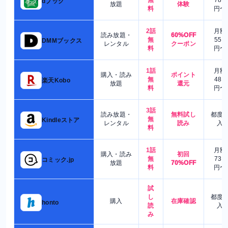
dブック
放題
体験
料
円〜
2話
月額
読み放題・
60%OFF
無
550
DMMブックス
レンタル
クーポン
料
円〜
1話
月額
購入・読み
ポイント
無
480
楽天Kobo
放題
還元
料
円〜
3話
読み放題・
無料試し
都度
無
Kindleストア
レンタル
読み
入
料
1話
月額
購入・読み
初回
無
730
コミック.jp
放題
70%OFF
料
円〜
試
し
都度
購入
在庫確認
honto
読
入
み