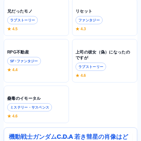
兄だったモノ
リセット
ラブストーリー
ファンタジー
★ 4.5
★ 4.3
RPG不動産
上司の彼女（偽）になったの
ですが
SF･ファンタジー
ラブストーリー
★ 4.4
★ 4.6
蠱毒のイモータル
ミステリー・サスペンス
★ 4.6
機動戦士ガンダムC.D.A 若き彗星の肖像はど