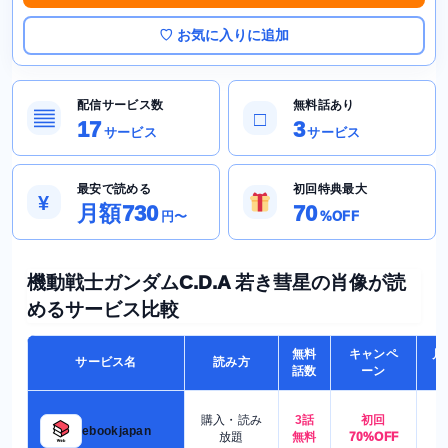
♡ お気に入りに追加
配信サービス数
無料話あり
▤
□
17
3
サービス
サービス
最安で読める
初回特典最大
¥
月額730
70
円〜
%OFF
機動戦士ガンダムC.D.A 若き彗星の肖像が読
めるサービス比較
無料
キャンペ
月
サービス名
読み方
話数
ーン
購入・読み
3話
初回
7
ebookjapan
放題
無料
70%OFF