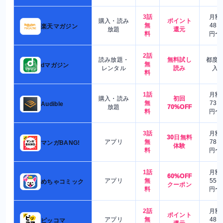
3話
月額
購入・読み
ポイント
無
480
楽天マガジン
放題
還元
料
円〜
2話
読み放題・
無料試し
都度
無
dマガジン
レンタル
読み
入
料
1話
月額
購入・読み
初回
無
730
Audible
放題
70%OFF
料
円〜
3話
月額
30日無料
アプリ
無
780
マンガBANG!
体験
料
円〜
1話
月額
60%OFF
アプリ
無
550
めちゃコミック
クーポン
料
円〜
2話
月額
ポイント
アプリ
無
480
ピッコマ