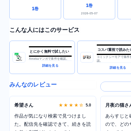
1巻
1巻
2026-05-07
こんな人にはこのサービス
コスパ重視で読みた
とにかく無料で試したい
コミックシーモアで条件
Amebaマンガで条件を確認。
認。
詳細を見る
詳細を見る
みんなのレビュー
希望さん
月夜の猫さ
★ ★ ★ ★ ☆
5.0
作品が気になり検索で見つけまし
あらすじと
た。配信先を確認できて、続きを読
ので、どの