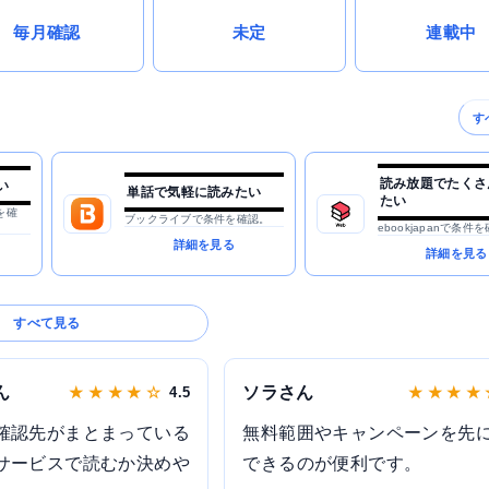
毎月確認
未定
連載中
す
読み放題でたくさ
い
単話で気軽に読みたい
たい
を確
ブックライブで条件を確認。
ebookjapanで条件
詳細を見る
詳細を見る
すべて見る
ん
ソラさん
★ ★ ★ ★ ☆
4.5
★ ★ ★ ★
確認先がまとまっている
無料範囲やキャンペーンを先
サービスで読むか決めや
できるのが便利です。