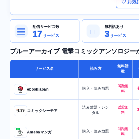
♡ お気
配信サービス数
無料話あり
▤
□
17
3
サービス
サービス
ブルーアーカイブ 電撃コミックアンソロジー
無料話
サービス名
読み方
数
3話無
購入・読み放題
ebookjapan
料
読み放題・レン
2話無
コミックシーモア
タル
料
1話無
購入・読み放題
Amebaマンガ
料