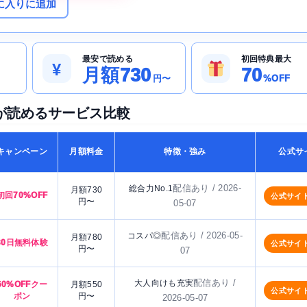
に入りに追加
最安で読める
初回特典最大
¥
月額730
70
円〜
%OFF
が読めるサービス比較
キャンペーン
月額料金
特徴・強み
公式サ
配信あり / 2026-
総合力No.1
月額730
初回70%OFF
公式サイ
円〜
05-07
配信あり / 2026-05-
コスパ◎
月額780
30日無料体験
公式サイ
円〜
07
配信あり /
大人向けも充実
60%OFFクー
月額550
公式サイ
ポン
円〜
2026-05-07