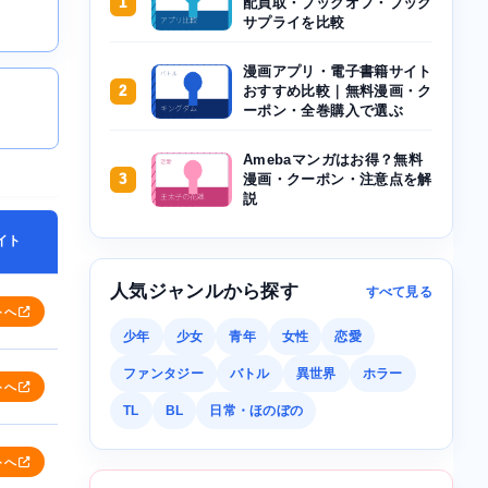
1
配買取・ブックオフ・ブック
サプライを比較
漫画アプリ・電子書籍サイト
2
おすすめ比較｜無料漫画・ク
ーポン・全巻購入で選ぶ
Amebaマンガはお得？無料
3
漫画・クーポン・注意点を解
説
イト
人気ジャンルから探す
すべて見る
トへ
少年
少女
青年
女性
恋愛
ファンタジー
バトル
異世界
ホラー
トへ
TL
BL
日常・ほのぼの
トへ