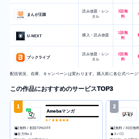
読み放題・レン
3話無
まんが王国
タル
料
1話無
購入・読み放題
U-NEXT
料
読み放題・レン
2話無
ブックライブ
タル
料
配信状況、在庫、キャンペーンは変わります。購入前に各公式ページ
この作品におすすめのサービスTOP3
1
2
Amebaマンガ
4.7
★★★★★
3話無料 / 初回70%OFF
2話無料 / 30日無
総合力No.1
コスパ◎