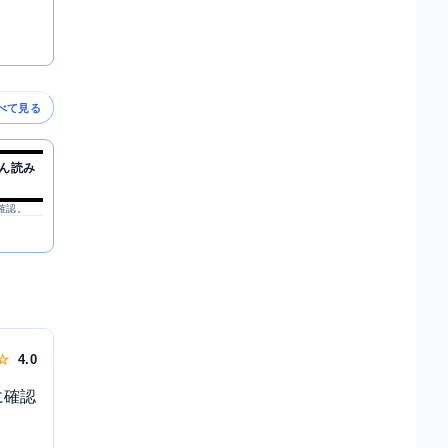
べて見る
ん読み
を確認。
 ☆
4.0
に確認