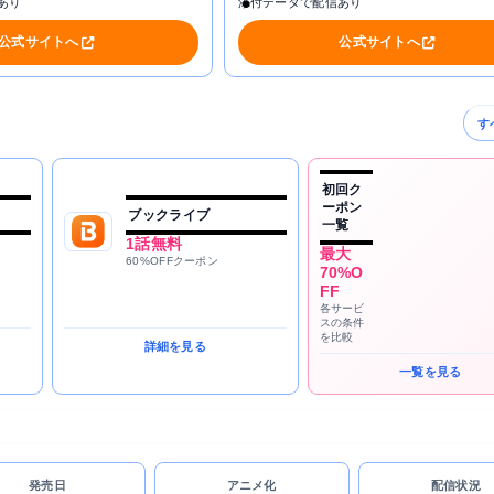
あり
添付データで配信あり
公式サイトへ
公式サイトへ
す
初回ク
ーポン
ブックライブ
一覧
1話無料
最大
60%OFFクーポン
70%O
FF
各サービ
スの条件
を比較
詳細を見る
一覧を見る
発売日
アニメ化
配信状況