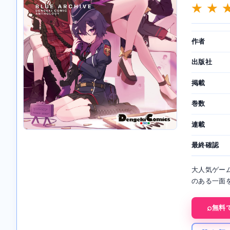
★ ★ 
作者
出版社
掲載
巻数
連載
最終確認
大人気ゲー
のある一面
無料