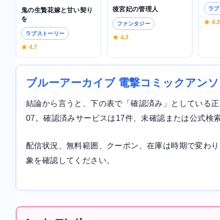
後宮妃の管理人
ラブ
鬼の生贄花嫁と甘い契り
を
★ 4.
ファンタジー
ラブストーリー
★ 4.3
★ 4.7
ブルーアーカイブ 電撃コミックアン
結論から言うと、下の表で「確認済み」としている正規サ
07。確認済みサービスは17件、未確認または公式検
配信状況、無料範囲、クーポン、在庫は時期で変わり
象を確認してください。