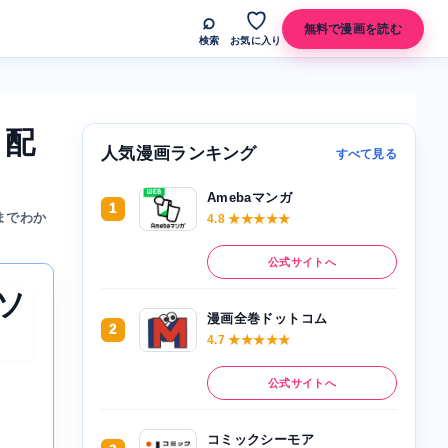
⌕
♡
無料で漫画を読む
検索
お気に入り
？配
人気漫画ランキング
すべて見る
Amebaマンガ
1
までわか
4.8 ★★★★★
公式サイトへ
ソ
漫画全巻ドットコム
2
4.7 ★★★★★
公式サイトへ
コミックシーモア