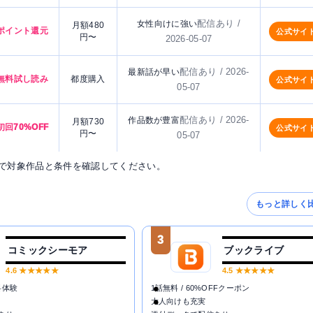
配信あり /
女性向けに強い
月額480
ポイント還元
公式サイ
円〜
2026-05-07
配信あり / 2026-
最新話が早い
無料試し読み
都度購入
公式サイ
05-07
配信あり / 2026-
作品数が豊富
月額730
初回70%OFF
公式サイ
円〜
05-07
で対象作品と条件を確認してください。
もっと詳しく
3
コミックシーモア
ブックライブ
4.6
★★★★★
4.5
★★★★★
料体験
1話無料 / 60%OFFクーポン
大人向けも充実