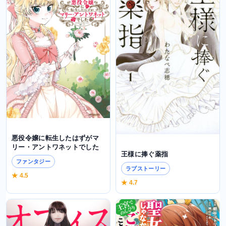
悪役令嬢に転生したはずがマ
リー・アントワネットでした
王様に捧ぐ薬指
ファンタジー
ラブストーリー
★ 4.5
★ 4.7