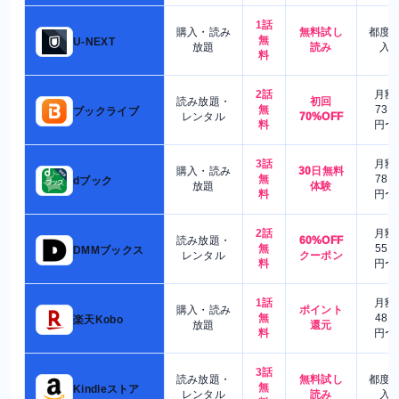
1話
購入・読み
無料試し
都度
無
U-NEXT
放題
読み
入
料
2話
月額
読み放題・
初回
無
730
ブックライブ
レンタル
70%OFF
料
円〜
3話
月額
購入・読み
30日無料
無
780
dブック
放題
体験
料
円〜
2話
月額
読み放題・
60%OFF
無
550
DMMブックス
レンタル
クーポン
料
円〜
1話
月額
購入・読み
ポイント
無
480
楽天Kobo
放題
還元
料
円〜
3話
読み放題・
無料試し
都度
無
Kindleストア
レンタル
読み
入