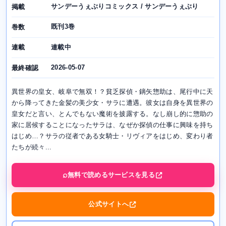
サンデーうぇぶりコミックス / サンデーうぇぶり
掲載
既刊3巻
巻数
連載中
連載
2026-05-07
最終確認
異世界の皇女、岐阜で無双！？貧乏探偵・鏑矢惣助は、尾行中に天
から降ってきた金髪の美少女・サラに遭遇。彼女は自身を異世界の
皇女だと言い、とんでもない魔術を披露する。なし崩し的に惣助の
家に居候することになったサラは、なぜか探偵の仕事に興味を持ち
はじめ…？サラの従者である女騎士・リヴィアをはじめ、変わり者
たちが続々...
無料で読めるサービスを見る
公式サイトへ