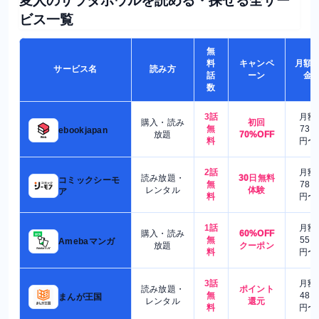
変人のサラダボウルを読める・探せる全サー
ビス一覧
無
料
キャンペ
月額
サービス名
読み方
話
ーン
金
数
3話
月額
購入・読み
初回
無
730
ebookjapan
放題
70%OFF
料
円〜
2話
月額
読み放題・
30日無料
コミックシーモ
無
780
レンタル
体験
ア
料
円〜
1話
月額
購入・読み
60%OFF
無
550
Amebaマンガ
放題
クーポン
料
円〜
3話
月額
読み放題・
ポイント
無
480
まんが王国
レンタル
還元
料
円〜