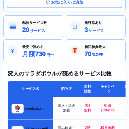
♡ お気に入りに追加
配信サービス数
無料話あり
▤
□
20
3
サービス
サービス
最安で読める
初回特典最大
¥
月額730
70
円〜
%OFF
変人のサラダボウルが読めるサービス比較
無料
キャンペ
月
サービス名
読み方
話数
ーン
購入・読み
3話
初回
7
ebookjapan
放題
無料
70%OFF
読み放題・
2話
30日無料
コミックシーモ