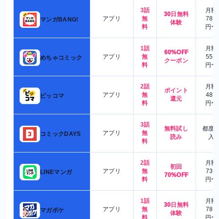
3話
月額
30日無料
アプリ
無
780
マンガBANG!
体験
料
円〜
1話
月額
60%OFF
アプリ
無
550
めちゃコミック
クーポン
料
円〜
2話
月額
ポイント
アプリ
無
480
ピッコマ
還元
料
円〜
3話
無料試し
都度
アプリ
無
コミックDAYS
読み
入
料
2話
月額
初回
アプリ
無
730
LINEマンガ
70%OFF
料
円〜
1話
月額
30日無料
アプリ
無
780
マガポケ
体験
料
円〜