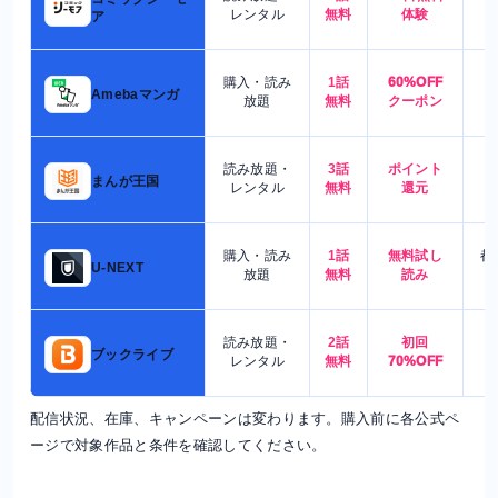
7
レンタル
無料
体験
ア
購入・読み
1話
60%OFF
5
Amebaマンガ
放題
無料
クーポン
読み放題・
3話
ポイント
4
まんが王国
レンタル
無料
還元
購入・読み
1話
無料試し
都
U-NEXT
放題
無料
読み
読み放題・
2話
初回
7
ブックライブ
レンタル
無料
70%OFF
配信状況、在庫、キャンペーンは変わります。購入前に各公式ペ
ージで対象作品と条件を確認してください。