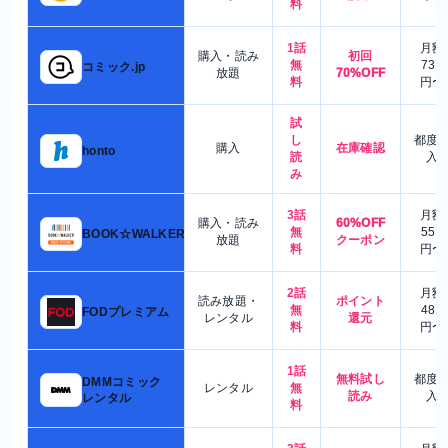
料
1話
月額
購入・読み
初回
無
730
コミック.jp
放題
70%OFF
料
円〜
試
し
都度
購入
在庫確認
honto
読
入
み
3話
月額
購入・読み
60%OFF
無
550
BOOK☆WALKER
放題
クーポン
料
円〜
2話
月額
読み放題・
ポイント
無
480
FODプレミアム
レンタル
還元
料
円〜
1話
無料試し
都度
DMMコミック
レンタル
無
読み
入
レンタル
料