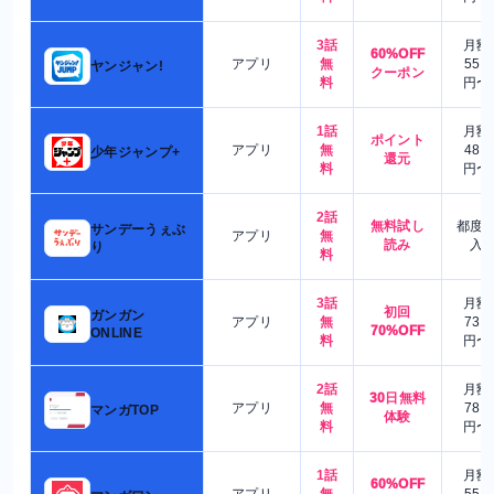
3話
月額
60%OFF
アプリ
無
550
ヤンジャン!
クーポン
料
円〜
1話
月額
ポイント
アプリ
無
480
少年ジャンプ+
還元
料
円〜
2話
無料試し
都度
サンデーうぇぶ
アプリ
無
読み
入
り
料
3話
月額
初回
ガンガン
アプリ
無
730
70%OFF
ONLINE
料
円〜
2話
月額
30日無料
アプリ
無
780
マンガTOP
体験
料
円〜
1話
月額
60%OFF
アプリ
無
550