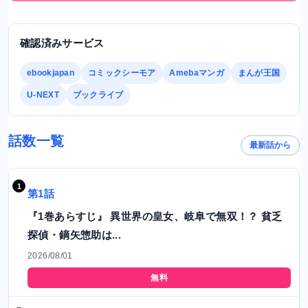
確認済みサービス
ebookjapan
コミックシーモア
Amebaマンガ
まんが王国
U-NEXT
ブックライブ
話数一覧
最新話から
第1話
『1巻あらすじ』 異世界の皇女、岐阜で無双！？ 貧乏
探偵・鏑矢惣助は...
2026/08/01
無料