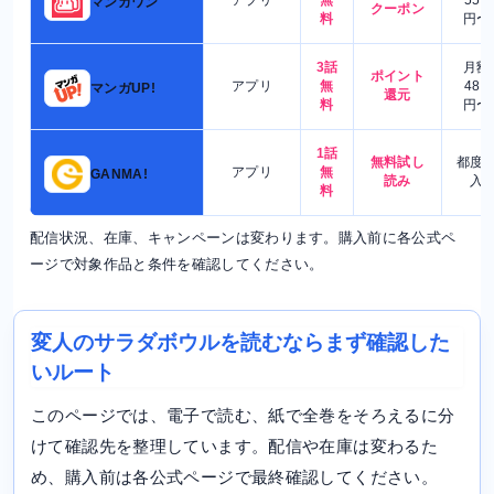
マンガワン
クーポン
料
円〜
3話
月額
ポイント
アプリ
無
480
マンガUP!
還元
料
円〜
1話
無料試し
都度
アプリ
無
GANMA!
読み
入
料
配信状況、在庫、キャンペーンは変わります。購入前に各公式ペ
ージで対象作品と条件を確認してください。
変人のサラダボウルを読むならまず確認した
いルート
このページでは、電子で読む、紙で全巻をそろえるに分
けて確認先を整理しています。配信や在庫は変わるた
め、購入前は各公式ページで最終確認してください。