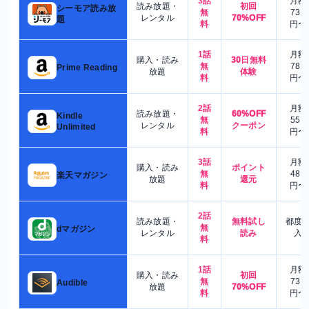
3話
月額
読み放題・
初回
シーモア読み放
無
730
レンタル
70%OFF
題
料
円〜
1話
月額
購入・読み
30日無料
無
780
Prime Reading
放題
体験
料
円〜
2話
月額
読み放題・
60%OFF
Kindle
無
550
レンタル
クーポン
Unlimited
料
円〜
3話
月額
購入・読み
ポイント
無
480
楽天マガジン
放題
還元
料
円〜
2話
読み放題・
無料試し
都度
無
dマガジン
レンタル
読み
入
料
1話
月額
購入・読み
初回
無
730
Audible
放題
70%OFF
料
円〜