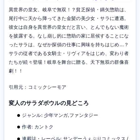
異世界の皇女、岐阜で無双！？貧乏探偵・鏑矢惣助は、
尾行中に天から降ってきた金髪の美少女・サラに遭遇。
彼女は自身を異世界の皇女だと言い、とんでもない魔術
を披露する。なし崩し的に惣助の家に居候することにな
ったサラは、なぜか探偵の仕事に興味を持ちはじめ…？
サラの従者である女騎士・リヴィアをはじめ、変わり者
たちが続々登場！岐阜を舞台に贈る、天下無双の群像喜
劇！！
引用元：コミックシーモア
変人のサラダボウルの見どころ
ジャンル: 少年マンガ,ファンタジー
作者: カントク
連載誌・レーベル: サンデーうぇぶりコミックス /