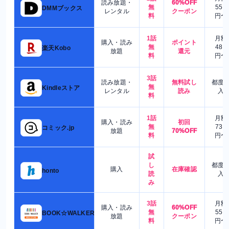
読み放題・
60%OFF
無
550
DMMブックス
レンタル
クーポン
料
円〜
1話
月額
購入・読み
ポイント
無
480
楽天Kobo
放題
還元
料
円〜
3話
読み放題・
無料試し
都度
無
Kindleストア
レンタル
読み
入
料
1話
月額
購入・読み
初回
無
730
コミック.jp
放題
70%OFF
料
円〜
試
し
都度
購入
在庫確認
honto
読
入
み
3話
月額
購入・読み
60%OFF
無
550
BOOK☆WALKER
放題
クーポン
料
円〜