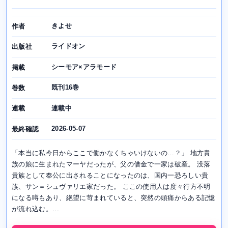
きよせ
作者
ライドオン
出版社
シーモア×アラモード
掲載
既刊16巻
巻数
連載中
連載
2026-05-07
最終確認
「本当に私今日からここで働かなくちゃいけないの…？」 地方貴
族の娘に生まれたマーヤだったが、父の借金で一家は破産。 没落
貴族として奉公に出されることになったのは、国内一恐ろしい貴
族、サン＝シュヴァリエ家だった。 ここの使用人は度々行方不明
になる噂もあり、絶望に苛まれていると、突然の頭痛からある記憶
が流れ込む。...