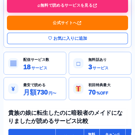
無料で読めるサービスを見る
公式サイトへ
♡ お気に入りに追加
配信サービス数
無料話あり
▤
□
18
3
サービス
サービス
最安で読める
初回特典最大
¥
月額730
70
円〜
%OFF
貴族の娘に転生したのに暗殺者のメイドにな
りましたが読めるサービス比較
無料
キャンペ
月