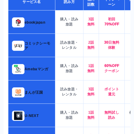
サービス名
読み方
話数
ーン
購入・読み
3話
初回
7
ebookjapan
放題
無料
70%OFF
読み放題・
2話
30日無料
コミックシーモ
7
レンタル
無料
体験
ア
購入・読み
1話
60%OFF
5
Amebaマンガ
放題
無料
クーポン
読み放題・
3話
ポイント
4
まんが王国
レンタル
無料
還元
購入・読み
1話
無料試し
都
U-NEXT
放題
無料
読み