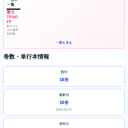
ーポン
一覧
最大
70%O
FF
各サービ
スの条件
を比較
一覧を見る
巻数・単行本情報
既刊
16巻
最新刊
16巻
2026-05-07
発売日