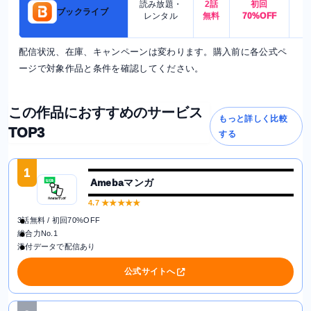
読み放題・
2話
初回
7
ブックライブ
レンタル
無料
70%OFF
配信状況、在庫、キャンペーンは変わります。購入前に各公式ペ
ージで対象作品と条件を確認してください。
この作品におすすめのサービス
もっと詳しく比較
TOP3
する
1
Amebaマンガ
4.7
★★★★★
3話無料 / 初回70%OFF
総合力No.1
添付データで配信あり
公式サイトへ