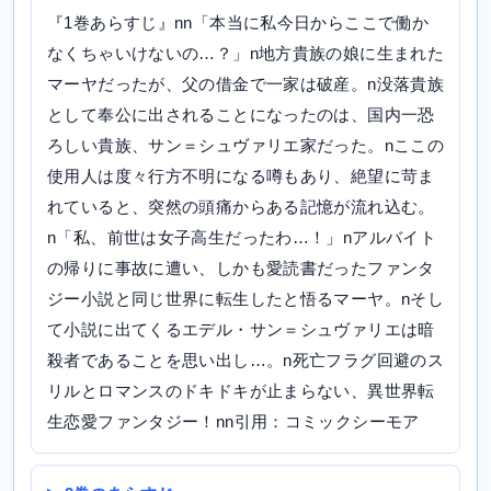
『1巻あらすじ』nn「本当に私今日からここで働か
なくちゃいけないの…？」n地方貴族の娘に生まれた
マーヤだったが、父の借金で一家は破産。n没落貴族
として奉公に出されることになったのは、国内一恐
ろしい貴族、サン＝シュヴァリエ家だった。nここの
使用人は度々行方不明になる噂もあり、絶望に苛ま
れていると、突然の頭痛からある記憶が流れ込む。
n「私、前世は女子高生だったわ…！」nアルバイト
の帰りに事故に遭い、しかも愛読書だったファンタ
ジー小説と同じ世界に転生したと悟るマーヤ。nそし
て小説に出てくるエデル・サン＝シュヴァリエは暗
殺者であることを思い出し…。n死亡フラグ回避のス
リルとロマンスのドキドキが止まらない、異世界転
生恋愛ファンタジー！nn引用：コミックシーモア