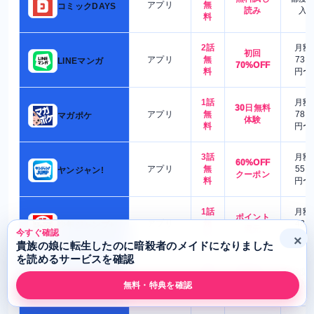
アプリ
無
コミックDAYS
読み
入
料
2話
月額
初回
アプリ
無
730
LINEマンガ
70%OFF
料
円〜
1話
月額
30日無料
アプリ
無
780
マガポケ
体験
料
円〜
3話
月額
60%OFF
アプリ
無
550
ヤンジャン!
クーポン
料
円〜
1話
月額
ポイント
アプリ
無
480
少年ジャンプ+
還元
今すぐ確認
料
円〜
×
貴族の娘に転生したのに暗殺者のメイドになりました
を読めるサービスを確認
2話
無料試し
都度
サンデーうぇぶ
アプリ
無
読み
入
り
無料・特典を確認
料