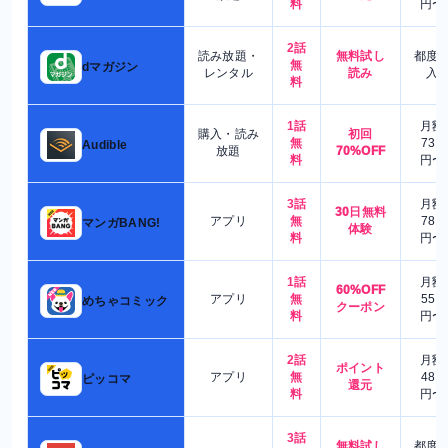
料
円〜
2話
読み放題・
無料試し
都度
無
dマガジン
レンタル
読み
入
料
1話
月額
購入・読み
初回
無
730
Audible
放題
70%OFF
料
円〜
3話
月額
30日無料
アプリ
無
780
マンガBANG!
体験
料
円〜
1話
月額
60%OFF
アプリ
無
550
めちゃコミック
クーポン
料
円〜
2話
月額
ポイント
アプリ
無
480
ピッコマ
還元
料
円〜
3話
無料試し
都度