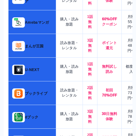
レンタル
体験
ア
料
円〜
1話
月額
購入・読み
60%OFF
無
550
Amebaマンガ
放題
クーポン
料
円〜
3話
月額
読み放題・
ポイント
無
480
まんが王国
レンタル
還元
料
円〜
1話
購入・読み
無料試し
都度
無
U-NEXT
放題
読み
入
料
2話
月額
読み放題・
初回
無
730
ブックライブ
レンタル
70%OFF
料
円〜
3話
月額
購入・読み
30日無料
無
780
dブック
放題
体験
料
円〜
2話
月額