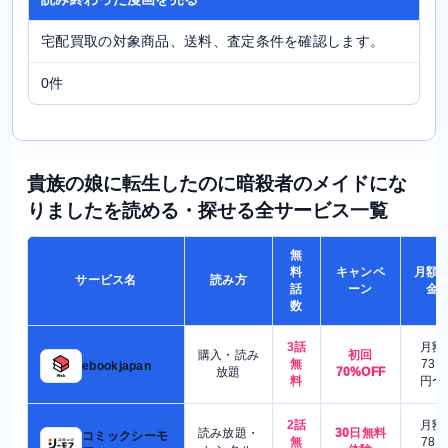
宅配買取の対象商品、送料、査定条件を確認します。
0件
貴族の娘に転生したのに暗殺者のメイドにな
りましたを読める・探せる全サービス一覧
無
料
キャンペ
月額
サービス名
読み方
話
ーン
金
数
3話
月額
購入・読み
初回
無
730
ebookjapan
放題
70%OFF
料
円〜
2話
月額
読み放題・
30日無料
コミックシーモ
無
780