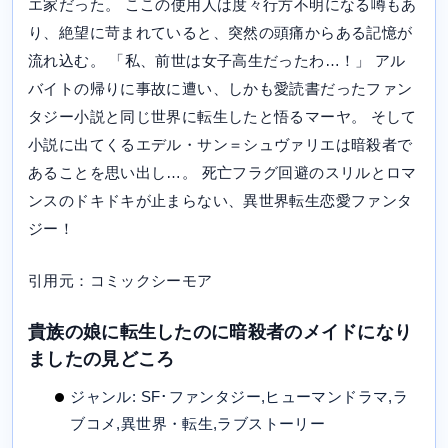
エ家だった。 ここの使用人は度々行方不明になる噂もあ
り、絶望に苛まれていると、突然の頭痛からある記憶が
流れ込む。 「私、前世は女子高生だったわ…！」 アル
バイトの帰りに事故に遭い、しかも愛読書だったファン
タジー小説と同じ世界に転生したと悟るマーヤ。 そして
小説に出てくるエデル・サン＝シュヴァリエは暗殺者で
あることを思い出し…。 死亡フラグ回避のスリルとロマ
ンスのドキドキが止まらない、異世界転生恋愛ファンタ
ジー！
引用元：コミックシーモア
貴族の娘に転生したのに暗殺者のメイドになり
ましたの見どころ
ジャンル: SF･ファンタジー,ヒューマンドラマ,ラ
ブコメ,異世界・転生,ラブストーリー