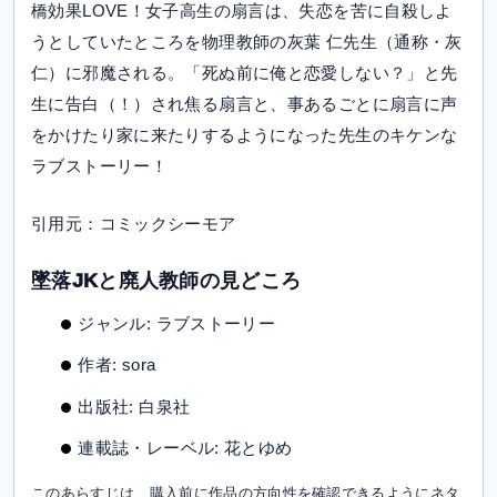
橋効果LOVE！女子高生の扇言は、失恋を苦に自殺しよ
うとしていたところを物理教師の灰葉 仁先生（通称・灰
仁）に邪魔される。「死ぬ前に俺と恋愛しない？」と先
生に告白（！）され焦る扇言と、事あるごとに扇言に声
をかけたり家に来たりするようになった先生のキケンな
ラブストーリー！
引用元：コミックシーモア
墜落JKと廃人教師の見どころ
ジャンル: ラブストーリー
作者: sora
出版社: 白泉社
連載誌・レーベル: 花とゆめ
このあらすじは、購入前に作品の方向性を確認できるようにネタ