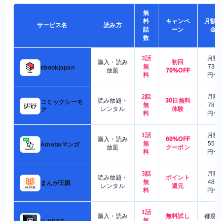
無
料
キャンペ
月額
サービス名
読み方
話
ーン
金
数
3話
月額
購入・読み
初回
無
730
ebookjapan
放題
70%OFF
料
円〜
2話
月額
読み放題・
30日無料
コミックシーモ
無
780
レンタル
体験
ア
料
円〜
1話
月額
購入・読み
60%OFF
無
550
Amebaマンガ
放題
クーポン
料
円〜
3話
月額
読み放題・
ポイント
無
480
まんが王国
レンタル
還元
料
円〜
1話
購入・読み
無料試し
都度
無