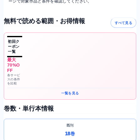
ージで対象作品と条件を確認してください。
無料で読める範囲・お得情報
すべて見る
初回ク
ーポン
一覧
最大
70%O
FF
各サービ
スの条件
を比較
一覧を見る
巻数・単行本情報
既刊
18巻