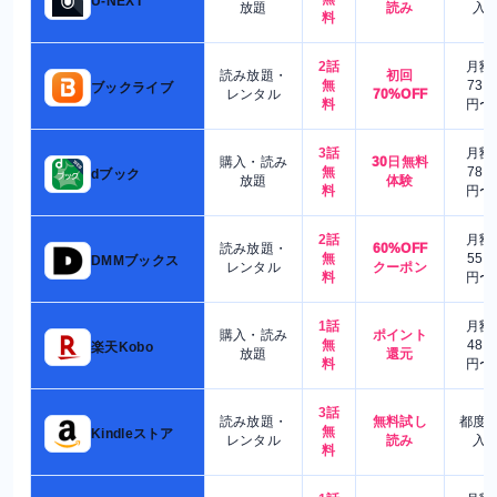
U-NEXT
放題
読み
入
料
2話
月額
読み放題・
初回
無
730
ブックライブ
レンタル
70%OFF
料
円〜
3話
月額
購入・読み
30日無料
無
780
dブック
放題
体験
料
円〜
2話
月額
読み放題・
60%OFF
無
550
DMMブックス
レンタル
クーポン
料
円〜
1話
月額
購入・読み
ポイント
無
480
楽天Kobo
放題
還元
料
円〜
3話
読み放題・
無料試し
都度
無
Kindleストア
レンタル
読み
入
料