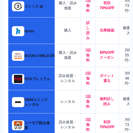
1話
月額
購入・読み
初回
無
730
コミック.jp
放題
70%OFF
料
円〜
試
し
都度
購入
在庫確認
honto
読
入
み
3話
月額
購入・読み
60%OFF
無
550
BOOK☆WALKER
放題
クーポン
料
円〜
2話
月額
読み放題・
ポイント
無
480
FODプレミアム
レンタル
還元
料
円〜
1話
無料試し
都度
DMMコミック
レンタル
無
読み
入
レンタル
料
3話
月額
読み放題・
初回
シーモア読み放
無
730
レンタル
70%OFF
題
料
円〜