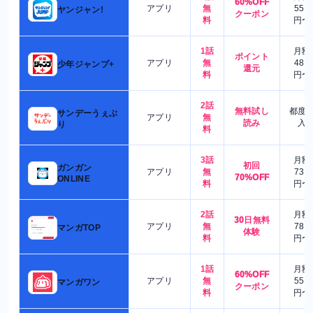
60%OFF
アプリ
無
550
ヤンジャン!
クーポン
料
円〜
1話
月額
ポイント
アプリ
無
480
少年ジャンプ+
還元
料
円〜
2話
無料試し
都度
サンデーうぇぶ
アプリ
無
読み
入
り
料
3話
月額
初回
ガンガン
アプリ
無
730
70%OFF
ONLINE
料
円〜
2話
月額
30日無料
アプリ
無
780
マンガTOP
体験
料
円〜
1話
月額
60%OFF
アプリ
無
550
マンガワン
クーポン
料
円〜