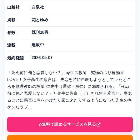
白泉社
出版社
花とゆめ
掲載
既刊18巻
巻数
連載中
連載
2026-05-07
最終確認
「死ぬ前に俺と恋愛しない？」byクズ教師 究極のつり橋効果
LOVE！女子高生の扇言は、失恋を苦に自殺しようとしていたとこ
ろを物理教師の灰葉 仁先生（通称・灰仁）に邪魔される。「死ぬ
前に俺と恋愛しない？」と先生に告白（！）され焦る扇言と、事あ
るごとに扇言に声をかけたり家に来たりするようになった先生のキ
ケンなラブ...
無料で読めるサービスを見る