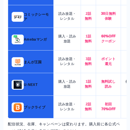
読み放題・
2話
30日無料
コミックシーモ
7
レンタル
無料
体験
ア
購入・読み
1話
60%OFF
5
Amebaマンガ
放題
無料
クーポン
読み放題・
3話
ポイント
4
まんが王国
レンタル
無料
還元
購入・読み
1話
無料試し
都
U-NEXT
放題
無料
読み
読み放題・
2話
初回
7
ブックライブ
レンタル
無料
70%OFF
配信状況、在庫、キャンペーンは変わります。購入前に各公式ペ