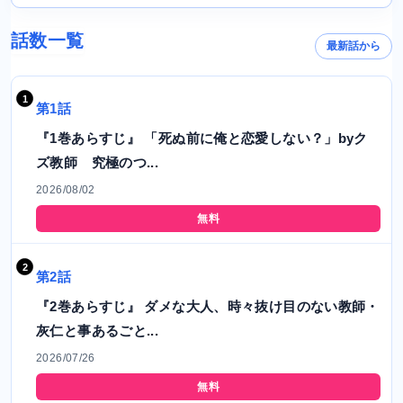
話数一覧
最新話から
第1話
『1巻あらすじ』 「死ぬ前に俺と恋愛しない？」byク
ズ教師 究極のつ...
2026/08/02
無料
第2話
『2巻あらすじ』 ダメな大人、時々抜け目のない教師・
灰仁と事あるごと...
2026/07/26
無料