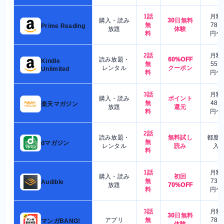
1話
月額
購入・読み
30日無料
無
780
Prime Reading
放題
体験
料
円〜
2話
月額
読み放題・
60%OFF
Kindle
無
550
レンタル
クーポン
Unlimited
料
円〜
3話
月額
購入・読み
ポイント
無
480
楽天マガジン
放題
還元
料
円〜
2話
読み放題・
無料試し
都度
無
dマガジン
レンタル
読み
入
料
1話
月額
購入・読み
初回
無
730
Audible
放題
70%OFF
料
円〜
3話
月額
30日無料
アプリ
無
780
マンガBANG!