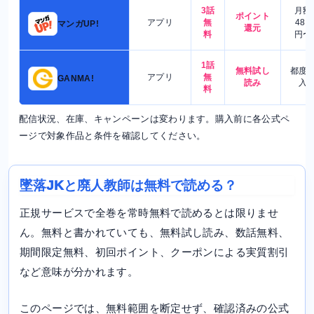
3話
月額
ポイント
アプリ
無
480
マンガUP!
還元
料
円〜
1話
無料試し
都度
アプリ
無
GANMA!
読み
入
料
配信状況、在庫、キャンペーンは変わります。購入前に各公式ペ
ージで対象作品と条件を確認してください。
墜落JKと廃人教師は無料で読める？
正規サービスで全巻を常時無料で読めるとは限りませ
ん。無料と書かれていても、無料試し読み、数話無料、
期間限定無料、初回ポイント、クーポンによる実質割引
など意味が分かれます。
このページでは、無料範囲を断定せず、確認済みの公式