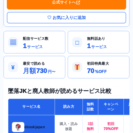
公式サイトへ
♡ お気に入りに追加
配信サービス数
無料話あり
▤
□
1
1
サービス
サービス
最安で読める
初回特典最大
¥
月額730
70
円〜
%OFF
墜落JKと廃人教師が読めるサービス比較
無料
キャンペ
月
サービス名
読み方
話数
ーン
購入・読み
3話
初回
7
ebookjapan
放題
無料
70%OFF