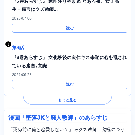
『5巻あらすじ』 豪雨降りやまぬ とある夜、女子高
生・扇言はクズ教師...
2026/07/05
読む
第6話
『6巻あらすじ』 文化祭後の灰仁キス未遂に心を乱され
ている扇言｡意識...
2026/06/28
読む
もっと見る
漫画「墜落JKと廃人教師」のあらすじ
「死ぬ前に俺と恋愛しない？」byクズ教師 究極のつり