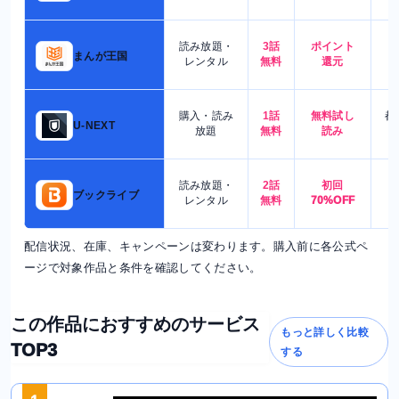
読み放題・
3話
ポイント
4
まんが王国
レンタル
無料
還元
購入・読み
1話
無料試し
都
U-NEXT
放題
無料
読み
読み放題・
2話
初回
7
ブックライブ
レンタル
無料
70%OFF
配信状況、在庫、キャンペーンは変わります。購入前に各公式ペ
ージで対象作品と条件を確認してください。
この作品におすすめのサービス
もっと詳しく比較
TOP3
する