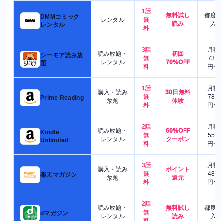
1話
無料試し
都度
DMMコミック
レンタル
無
読み
入
レンタル
料
3話
月額
読み放題・
初回
シーモア読み放
無
730
レンタル
70%OFF
題
料
円〜
1話
月額
購入・読み
30日無料
無
780
Prime Reading
放題
体験
料
円〜
2話
月額
読み放題・
60%OFF
Kindle
無
550
レンタル
クーポン
Unlimited
料
円〜
3話
月額
購入・読み
ポイント
無
480
楽天マガジン
放題
還元
料
円〜
2話
読み放題・
無料試し
都度
無
dマガジン
レンタル
読み
入
料