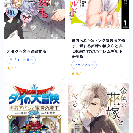
裏切られたSランク冒険者の俺
は、愛する奴隷の彼女らと共
に奴隷だけのハーレムギルド
オタクも恋も連鎖する
を作る
ラブストーリー
ファンタジー
★ 4.4
★ 4.7