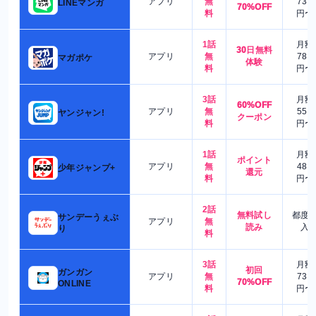
アプリ
無
730
LINEマンガ
70%OFF
料
円〜
1話
月額
30日無料
アプリ
無
780
マガポケ
体験
料
円〜
3話
月額
60%OFF
アプリ
無
550
ヤンジャン!
クーポン
料
円〜
1話
月額
ポイント
アプリ
無
480
少年ジャンプ+
還元
料
円〜
2話
無料試し
都度
サンデーうぇぶ
アプリ
無
読み
入
り
料
3話
月額
初回
ガンガン
アプリ
無
730
70%OFF
ONLINE
料
円〜