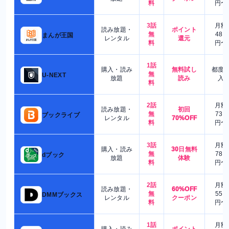
料
円〜
3話
月額
読み放題・
ポイント
無
480
まんが王国
レンタル
還元
料
円〜
1話
購入・読み
無料試し
都度
無
U-NEXT
放題
読み
入
料
2話
月額
読み放題・
初回
無
730
ブックライブ
レンタル
70%OFF
料
円〜
3話
月額
購入・読み
30日無料
無
780
dブック
放題
体験
料
円〜
2話
月額
読み放題・
60%OFF
無
550
DMMブックス
レンタル
クーポン
料
円〜
1話
月額