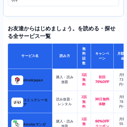
0件
お友達からはじめましょう。を読める・探せ
る全サービス一覧
無
料
キャンペ
月額
サービス名
読み方
話
ーン
金
数
3話
月額
購入・読み
初回
無
730
ebookjapan
放題
70%OFF
料
円〜
2話
月額
読み放題・
30日無料
コミックシーモ
無
780
レンタル
体験
ア
料
円〜
1話
月額
購入・読み
60%OFF
無
550
Amebaマンガ
放題
クーポン