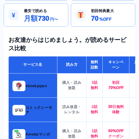
最安で読める
初回特典最大
¥
月額730
70
円〜
%OFF
お友達からはじめましょう。が読めるサービ
ス比較
無料
キャンペ
月
サービス名
読み方
話数
ーン
購入・読み
3話
初回
7
ebookjapan
放題
無料
70%OFF
読み放題・
2話
30日無料
コミックシーモ
7
レンタル
無料
体験
ア
購入・読み
1話
60%OFF
5
Amebaマンガ
放題
無料
クーポン