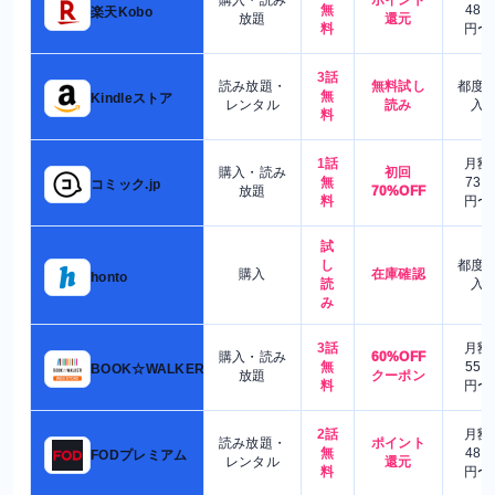
購入・読み
ポイント
無
480
楽天Kobo
放題
還元
料
円〜
3話
読み放題・
無料試し
都度
無
Kindleストア
レンタル
読み
入
料
1話
月額
購入・読み
初回
無
730
コミック.jp
放題
70%OFF
料
円〜
試
し
都度
購入
在庫確認
honto
読
入
み
3話
月額
購入・読み
60%OFF
無
550
BOOK☆WALKER
放題
クーポン
料
円〜
2話
月額
読み放題・
ポイント
無
480
FODプレミアム
レンタル
還元
料
円〜