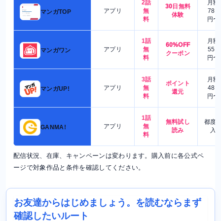
2話
月額
30日無料
アプリ
無
780
マンガTOP
体験
料
円〜
1話
月額
60%OFF
アプリ
無
550
マンガワン
クーポン
料
円〜
3話
月額
ポイント
アプリ
無
480
マンガUP!
還元
料
円〜
1話
無料試し
都度
アプリ
無
GANMA!
読み
入
料
配信状況、在庫、キャンペーンは変わります。購入前に各公式ペ
ージで対象作品と条件を確認してください。
お友達からはじめましょう。を読むならまず
確認したいルート