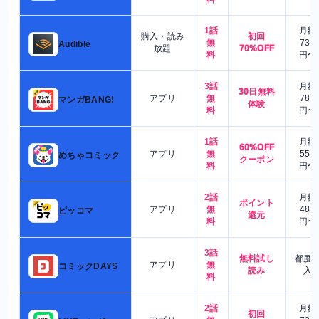
1話
月額
購入・読み
初回
無
730
Audible
放題
70%OFF
料
円〜
3話
月額
30日無料
アプリ
無
780
マンガBANG!
体験
料
円〜
1話
月額
60%OFF
アプリ
無
550
めちゃコミック
クーポン
料
円〜
2話
月額
ポイント
アプリ
無
480
ピッコマ
還元
料
円〜
3話
無料試し
都度
アプリ
無
コミックDAYS
読み
入
料
2話
月額
初回