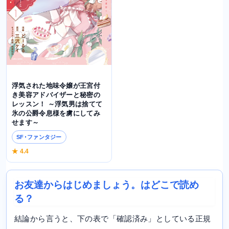
浮気された地味令嬢が王宮付
き美容アドバイザーと秘密の
レッスン！ ～浮気男は捨てて
氷の公爵令息様を虜にしてみ
せます～
SF･ファンタジー
★ 4.4
お友達からはじめましょう。はどこで読め
る？
結論から言うと、下の表で「確認済み」としている正規