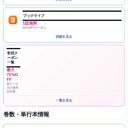
ブックライブ
1話無料
60%OFFクーポン
詳細を見る
初回ク
ーポン
一覧
最大
70%O
FF
各サービ
スの条件
を比較
一覧を見る
巻数・単行本情報