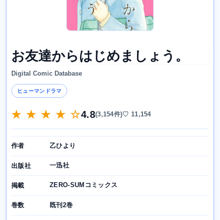
お友達からはじめましょう。
Digital Comic Database
ヒューマンドラマ
★ ★ ★ ★ ☆
4.8
(3,154件)
♡ 11,154
乙ひより
作者
一迅社
出版社
ZERO-SUMコミックス
掲載
既刊2巻
巻数