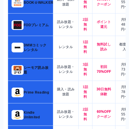
無
550
BOOK☆WALKER
放題
クーポン
料
円〜
2話
月額
読み放題・
ポイント
無
480
FODプレミアム
レンタル
還元
料
円〜
1話
無料試し
都度
DMMコミック
レンタル
無
読み
入
レンタル
料
3話
月額
読み放題・
初回
シーモア読み放
無
730
レンタル
70%OFF
題
料
円〜
1話
月額
購入・読み
30日無料
無
780
Prime Reading
放題
体験
料
円〜
2話
月額
読み放題・
60%OFF
Kindle
無
550
レンタル
クーポン
Unlimited
料
円〜