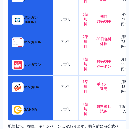
料
3話
月額
初回
ガンガン
アプリ
無
730
70%OFF
ONLINE
料
円〜
2話
月額
30日無料
アプリ
無
780
マンガTOP
体験
料
円〜
1話
月額
60%OFF
アプリ
無
550
マンガワン
クーポン
料
円〜
3話
月額
ポイント
アプリ
無
480
マンガUP!
還元
料
円〜
1話
無料試し
都度
アプリ
無
GANMA!
読み
入
料
配信状況、在庫、キャンペーンは変わります。購入前に各公式ペ