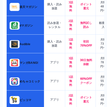
3話
月額
購入・読み
ポイント
無
480
楽天マガジン
放題
還元
料
円〜
2話
読み放題・
無料試し
都度
無
dマガジン
レンタル
読み
入
料
1話
月額
購入・読み
初回
無
730
Audible
放題
70%OFF
料
円〜
3話
月額
30日無料
アプリ
無
780
マンガBANG!
体験
料
円〜
1話
月額
60%OFF
アプリ
無
550
めちゃコミック
クーポン
料
円〜
2話
月額
ポイント
アプリ
無
480
ピッコマ
還元
料
円〜