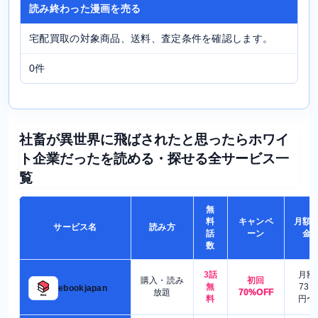
読み終わった漫画を売る
宅配買取の対象商品、送料、査定条件を確認します。
0件
社畜が異世界に飛ばされたと思ったらホワイ
ト企業だったを読める・探せる全サービス一
覧
無
料
キャンペ
月額
サービス名
読み方
話
ーン
金
数
3話
月額
購入・読み
初回
無
730
ebookjapan
放題
70%OFF
料
円〜