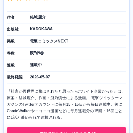
結城鹿介
作者
KADOKAWA
出版社
電撃コミックスNEXT
掲載
既刊9巻
巻数
連載中
連載
2026-05-07
最終確認
『社畜が異世界に飛ばされたと思ったらホワイト企業だった』は、
原案：結城鹿介、作画：髭乃慎士による漫画。 電撃ツイッターマ
ガジンのTwitterアカウントに毎月15・16日から毎日連載中。後に
ComicWalkerやニコニコ漫画などに毎月連載分の15回・16回ごと
に1話と纏められて連載される。