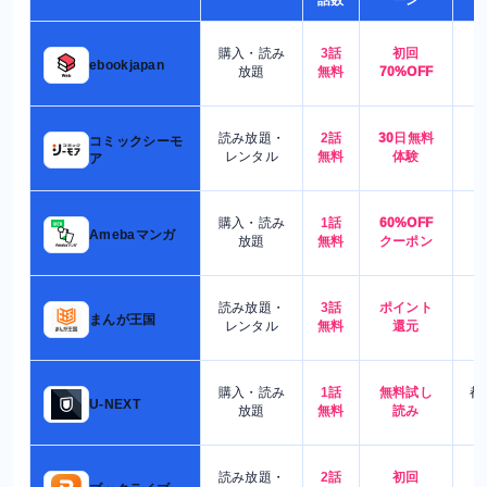
購入・読み
3話
初回
7
ebookjapan
放題
無料
70%OFF
読み放題・
2話
30日無料
コミックシーモ
7
レンタル
無料
体験
ア
購入・読み
1話
60%OFF
5
Amebaマンガ
放題
無料
クーポン
読み放題・
3話
ポイント
4
まんが王国
レンタル
無料
還元
購入・読み
1話
無料試し
都
U-NEXT
放題
無料
読み
読み放題・
2話
初回
7