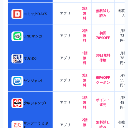
3話
無料試し
都度
アプリ
無
コミックDAYS
読み
入
料
2話
月額
初回
アプリ
無
730
LINEマンガ
70%OFF
料
円〜
1話
月額
30日無料
アプリ
無
780
マガポケ
体験
料
円〜
3話
月額
60%OFF
アプリ
無
550
ヤンジャン!
クーポン
料
円〜
1話
月額
ポイント
アプリ
無
480
少年ジャンプ+
還元
料
円〜
2話
無料試し
都度
サンデーうぇぶ
アプリ
無
読み
入
り