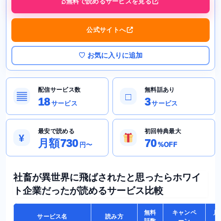
無料で読めるサービスを見る
公式サイトへ
♡ お気に入りに追加
配信サービス数
無料話あり
▤
□
18
3
サービス
サービス
最安で読める
初回特典最大
¥
月額730
70
円〜
%OFF
社畜が異世界に飛ばされたと思ったらホワイ
ト企業だったが読めるサービス比較
無料
キャンペ
月
サービス名
読み方
話数
ーン