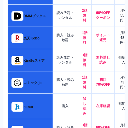
2話
月額
読み放題・
60%OFF
無
550
DMMブックス
レンタル
クーポン
料
円〜
1話
月額
購入・読み
ポイント
無
480
楽天Kobo
放題
還元
料
円〜
3話
読み放題・
無料試し
都度
無
Kindleストア
レンタル
読み
入
料
1話
月額
購入・読み
初回
無
730
コミック.jp
放題
70%OFF
料
円〜
試
し
都度
購入
在庫確認
honto
読
入
み
3話
月額
購入・読み
60%OFF