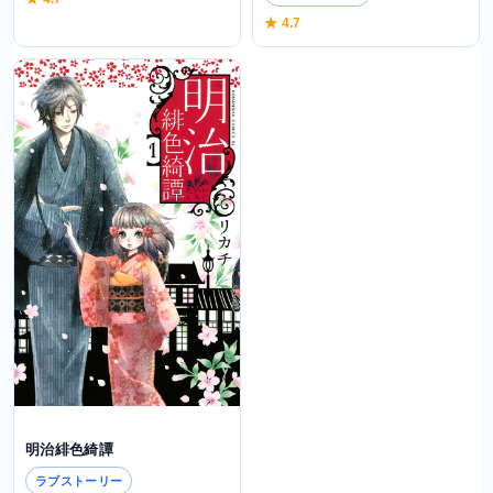
★ 4.7
明治緋色綺譚
ラブストーリー