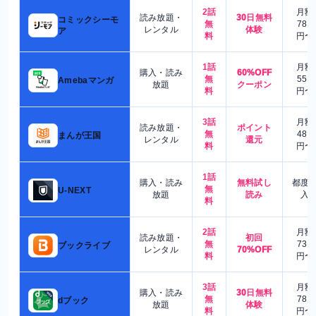
2話
月額
読み放題・
30日無料
コミックシーモ
無
780
レンタル
体験
ア
料
円〜
1話
月額
購入・読み
60%OFF
無
550
Amebaマンガ
放題
クーポン
料
円〜
3話
月額
読み放題・
ポイント
無
480
まんが王国
レンタル
還元
料
円〜
1話
購入・読み
無料試し
都度
無
U-NEXT
放題
読み
入
料
2話
月額
読み放題・
初回
無
730
ブックライブ
レンタル
70%OFF
料
円〜
3話
月額
購入・読み
30日無料
無
780
dブック
放題
体験
料
円〜