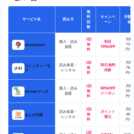
無
料
キャンペ
月額
サービス名
読み方
話
ーン
金
数
3話
月額
購入・読み
初回
無
730
ebookjapan
放題
70%OFF
料
円〜
2話
月額
読み放題・
30日無料
コミックシーモ
無
780
レンタル
体験
ア
料
円〜
1話
月額
購入・読み
60%OFF
無
550
Amebaマンガ
放題
クーポン
料
円〜
3話
月額
読み放題・
ポイント
無
480
まんが王国
レンタル
還元
料
円〜
1話