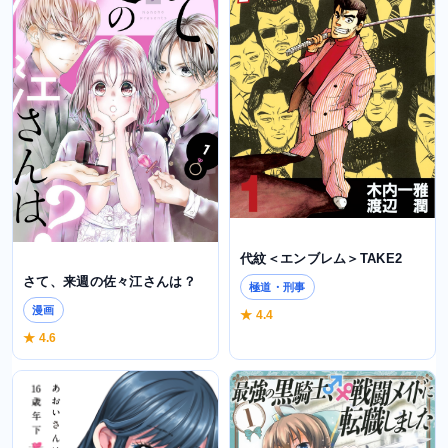
代紋＜エンブレム＞TAKE2
さて、来週の佐々江さんは？
極道・刑事
漫画
★ 4.4
★ 4.6