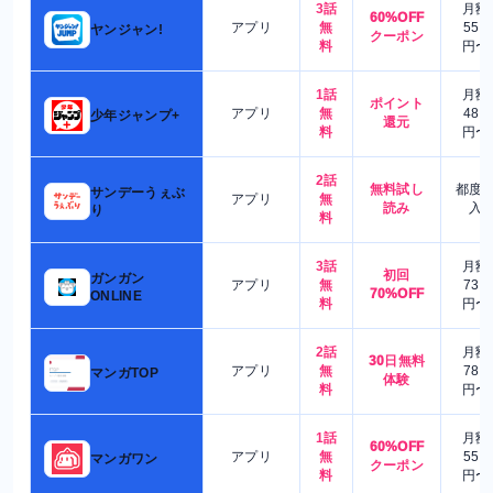
3話
月額
60%OFF
アプリ
無
550
ヤンジャン!
クーポン
料
円〜
1話
月額
ポイント
アプリ
無
480
少年ジャンプ+
還元
料
円〜
2話
無料試し
都度
サンデーうぇぶ
アプリ
無
読み
入
り
料
3話
月額
初回
ガンガン
アプリ
無
730
70%OFF
ONLINE
料
円〜
2話
月額
30日無料
アプリ
無
780
マンガTOP
体験
料
円〜
1話
月額
60%OFF
アプリ
無
550
マンガワン
クーポン
料
円〜