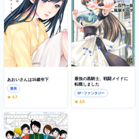
最強の黒騎士、戦闘メイドに
あおいさんは16歳年下
転職しました
漫画
SF･ファンタジー
★ 4.7
★ 4.5