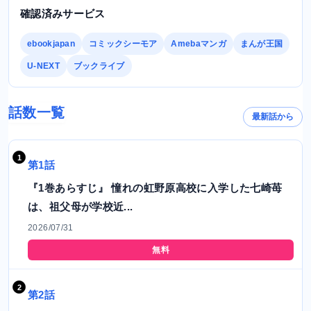
確認済みサービス
ebookjapan
コミックシーモア
Amebaマンガ
まんが王国
U-NEXT
ブックライブ
話数一覧
最新話から
第1話
『1巻あらすじ』 憧れの虹野原高校に入学した七崎苺
は、祖父母が学校近...
2026/07/31
無料
第2話