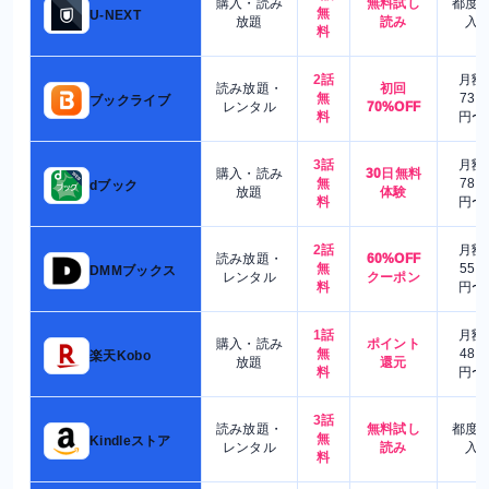
購入・読み
無料試し
都度
無
U-NEXT
放題
読み
入
料
2話
月額
読み放題・
初回
無
730
ブックライブ
レンタル
70%OFF
料
円〜
3話
月額
購入・読み
30日無料
無
780
dブック
放題
体験
料
円〜
2話
月額
読み放題・
60%OFF
無
550
DMMブックス
レンタル
クーポン
料
円〜
1話
月額
購入・読み
ポイント
無
480
楽天Kobo
放題
還元
料
円〜
3話
読み放題・
無料試し
都度
無
Kindleストア
レンタル
読み
入
料