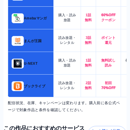
購入・読み
1話
60%OFF
5
Amebaマンガ
放題
無料
クーポン
読み放題・
3話
ポイント
4
まんが王国
レンタル
無料
還元
購入・読み
1話
無料試し
都
U-NEXT
放題
無料
読み
読み放題・
2話
初回
7
ブックライブ
レンタル
無料
70%OFF
配信状況、在庫、キャンペーンは変わります。購入前に各公式ペ
ージで対象作品と条件を確認してください。
この作品におすすめのサービス