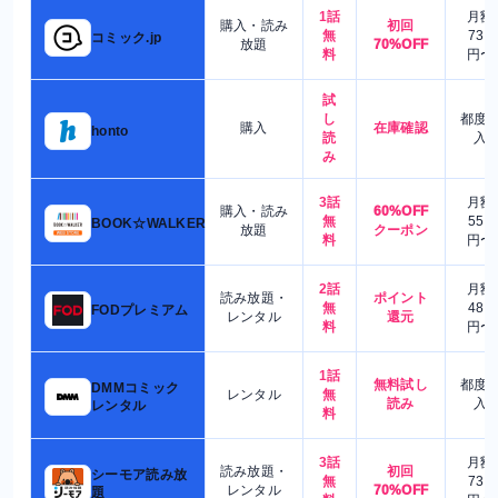
1話
月額
購入・読み
初回
無
730
コミック.jp
放題
70%OFF
料
円〜
試
し
都度
購入
在庫確認
honto
読
入
み
3話
月額
購入・読み
60%OFF
無
550
BOOK☆WALKER
放題
クーポン
料
円〜
2話
月額
読み放題・
ポイント
無
480
FODプレミアム
レンタル
還元
料
円〜
1話
無料試し
都度
DMMコミック
レンタル
無
読み
入
レンタル
料
3話
月額
読み放題・
初回
シーモア読み放
無
730
レンタル
70%OFF
題