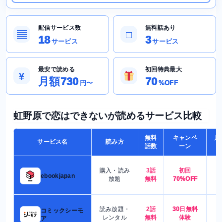
配信サービス数
無料話あり
▤
□
18
3
サービス
サービス
最安で読める
初回特典最大
¥
月額730
70
円〜
%OFF
虹野原で恋はできないが読めるサービス比較
無料
キャンペ
月
サービス名
読み方
話数
ーン
購入・読み
3話
初回
7
ebookjapan
放題
無料
70%OFF
読み放題・
2話
30日無料
コミックシーモ
7
レンタル
無料
体験
ア