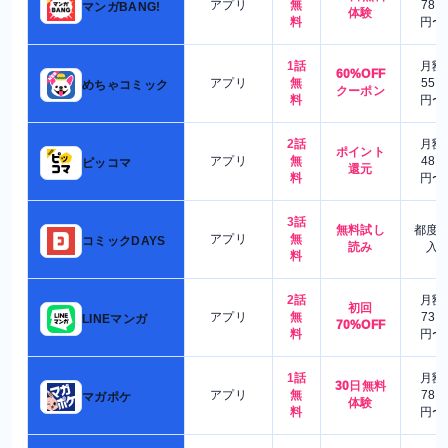
アプリ
無
780
マンガBANG!
体験
料
円〜
1話
月額
60%OFF
アプリ
無
550
めちゃコミック
クーポン
料
円〜
2話
月額
ポイント
アプリ
無
480
ピッコマ
還元
料
円〜
3話
無料試し
都度
アプリ
無
コミックDAYS
読み
入
料
2話
月額
初回
アプリ
無
730
LINEマンガ
70%OFF
料
円〜
1話
月額
30日無料
アプリ
無
780
マガポケ
体験
料
円〜