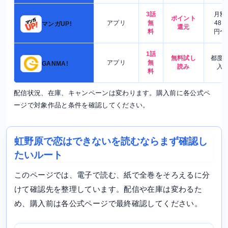
3話
月額
ポイント
アプリ
無
480
マンガUP!
還元
料
円〜
1話
無料試し
都度
アプリ
無
GANMA!
読み
入
料
配信状況、在庫、キャンペーンは変わります。購入前に各公式ペ
ージで対象作品と条件を確認してください。
虹野原で恋はできないを読むならまず確認し
たいルート
このページでは、電子で読む、紙で全巻をそろえるに分
けて確認先を整理しています。配信や在庫は変わるた
め、購入前は各公式ページで最終確認してください。