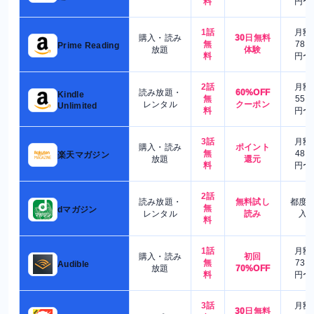
料
円〜
1話
月額
購入・読み
30日無料
無
780
Prime Reading
放題
体験
料
円〜
2話
月額
読み放題・
60%OFF
Kindle
無
550
レンタル
クーポン
Unlimited
料
円〜
3話
月額
購入・読み
ポイント
無
480
楽天マガジン
放題
還元
料
円〜
2話
読み放題・
無料試し
都度
無
dマガジン
レンタル
読み
入
料
1話
月額
購入・読み
初回
無
730
Audible
放題
70%OFF
料
円〜
3話
月額
30日無料