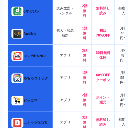
2話
読み放題・
無料試し
都度
無
dマガジン
レンタル
読み
入
料
1話
月額
購入・読み
初回
無
730
Audible
放題
70%OFF
料
円〜
3話
月額
30日無料
アプリ
無
780
マンガBANG!
体験
料
円〜
1話
月額
60%OFF
アプリ
無
550
めちゃコミック
クーポン
料
円〜
2話
月額
ポイント
アプリ
無
480
ピッコマ
還元
料
円〜
3話
無料試し
都度
アプリ
無
コミックDAYS
読み
入
料