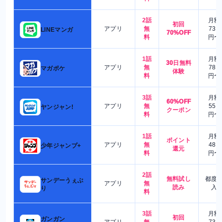
2話
月額
初回
アプリ
無
730
LINEマンガ
70%OFF
料
円〜
1話
月額
30日無料
アプリ
無
780
マガポケ
体験
料
円〜
3話
月額
60%OFF
アプリ
無
550
ヤンジャン!
クーポン
料
円〜
1話
月額
ポイント
アプリ
無
480
少年ジャンプ+
還元
料
円〜
2話
無料試し
都度
サンデーうぇぶ
アプリ
無
読み
入
り
料
3話
月額
初回
ガンガン
アプリ
無
730