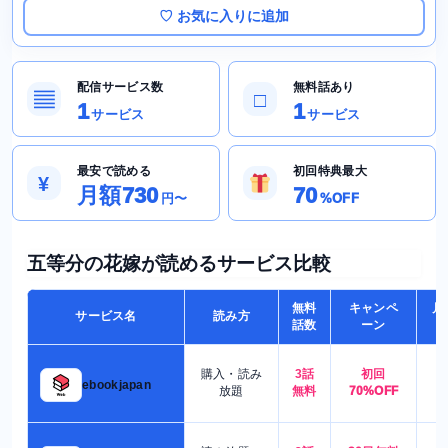
♡ お気に入りに追加
配信サービス数
無料話あり
▤
□
1
1
サービス
サービス
最安で読める
初回特典最大
¥
月額730
70
円〜
%OFF
五等分の花嫁が読めるサービス比較
無料
キャンペ
月
サービス名
読み方
話数
ーン
購入・読み
3話
初回
7
ebookjapan
放題
無料
70%OFF