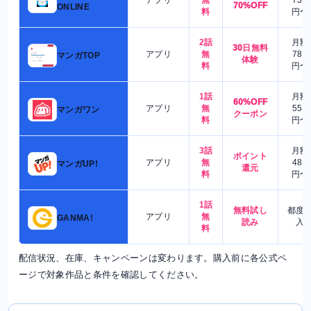
70%OFF
ONLINE
料
円〜
2話
月額
30日無料
アプリ
無
780
マンガTOP
体験
料
円〜
1話
月額
60%OFF
アプリ
無
550
マンガワン
クーポン
料
円〜
3話
月額
ポイント
アプリ
無
480
マンガUP!
還元
料
円〜
1話
無料試し
都度
アプリ
無
GANMA!
読み
入
料
配信状況、在庫、キャンペーンは変わります。購入前に各公式ペ
ージで対象作品と条件を確認してください。