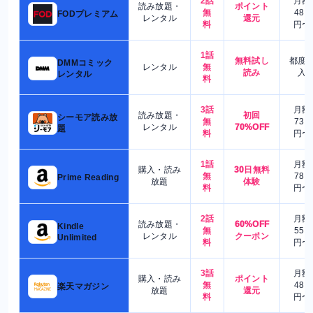
2話
月額
読み放題・
ポイント
無
480
FODプレミアム
レンタル
還元
料
円〜
1話
無料試し
都度
DMMコミック
レンタル
無
読み
入
レンタル
料
3話
月額
読み放題・
初回
シーモア読み放
無
730
レンタル
70%OFF
題
料
円〜
1話
月額
購入・読み
30日無料
無
780
Prime Reading
放題
体験
料
円〜
2話
月額
読み放題・
60%OFF
Kindle
無
550
レンタル
クーポン
Unlimited
料
円〜
3話
月額
購入・読み
ポイント
無
480
楽天マガジン
放題
還元
料
円〜