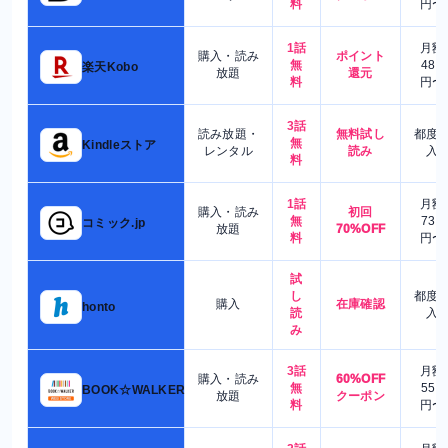
料
円〜
1話
月額
購入・読み
ポイント
無
480
楽天Kobo
放題
還元
料
円〜
3話
読み放題・
無料試し
都度
無
Kindleストア
レンタル
読み
入
料
1話
月額
購入・読み
初回
無
730
コミック.jp
放題
70%OFF
料
円〜
試
し
都度
購入
在庫確認
honto
読
入
み
3話
月額
購入・読み
60%OFF
無
550
BOOK☆WALKER
放題
クーポン
料
円〜