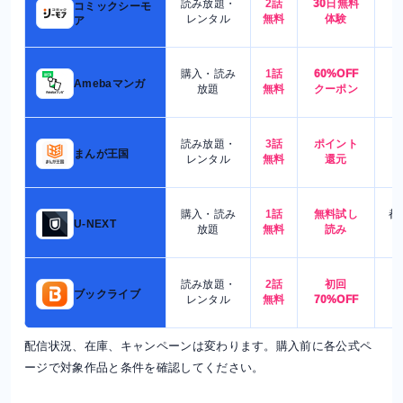
読み放題・
2話
30日無料
コミックシーモ
7
レンタル
無料
体験
ア
購入・読み
1話
60%OFF
5
Amebaマンガ
放題
無料
クーポン
読み放題・
3話
ポイント
4
まんが王国
レンタル
無料
還元
購入・読み
1話
無料試し
都
U-NEXT
放題
無料
読み
読み放題・
2話
初回
7
ブックライブ
レンタル
無料
70%OFF
配信状況、在庫、キャンペーンは変わります。購入前に各公式ペ
ージで対象作品と条件を確認してください。