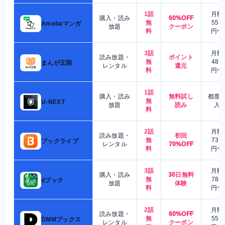
1話
月額
購入・読み
60%OFF
無
550
Amebaマンガ
放題
クーポン
料
円〜
3話
月額
読み放題・
ポイント
無
480
まんが王国
レンタル
還元
料
円〜
1話
購入・読み
無料試し
都度
無
U-NEXT
放題
読み
入
料
2話
月額
読み放題・
初回
無
730
ブックライブ
レンタル
70%OFF
料
円〜
3話
月額
購入・読み
30日無料
無
780
dブック
放題
体験
料
円〜
2話
月額
読み放題・
60%OFF
無
550
DMMブックス
レンタル
クーポン