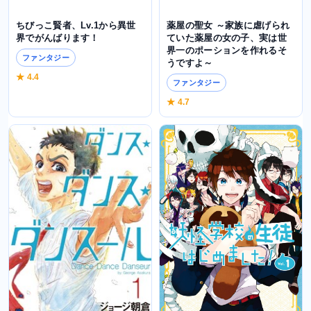
薬屋の聖女 ～家族に虐げられ
ちびっこ賢者、Lv.1から異世
ていた薬屋の女の子、実は世
界でがんばります！
界一のポーションを作れるそ
ファンタジー
うですよ～
★ 4.4
ファンタジー
★ 4.7