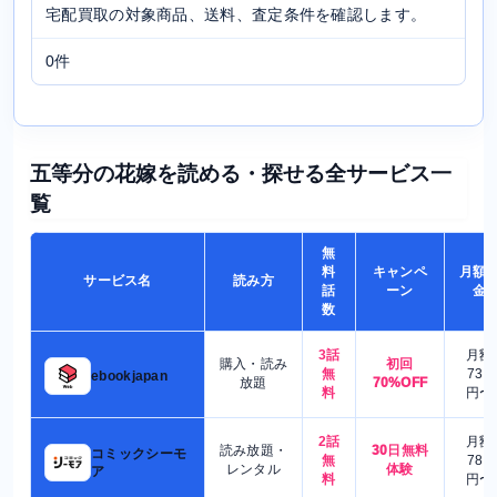
宅配買取の対象商品、送料、査定条件を確認します。
0件
五等分の花嫁を読める・探せる全サービス一
覧
無
料
キャンペ
月額
サービス名
読み方
話
ーン
金
数
3話
月額
購入・読み
初回
無
730
ebookjapan
放題
70%OFF
料
円〜
2話
月額
読み放題・
30日無料
コミックシーモ
無
780
レンタル
体験
ア
料
円〜