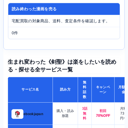
読み終わった漫画を売る
宅配買取の対象商品、送料、査定条件を確認します。
0件
生まれ変わった《剣聖》は楽をしたいを読め
る・探せる全サービス一覧
無
料
キャンペ
月額
サービス名
読み方
話
ーン
金
数
3話
月額
購入・読み
初回
無
730
ebookjapan
放題
70%OFF
料
円〜