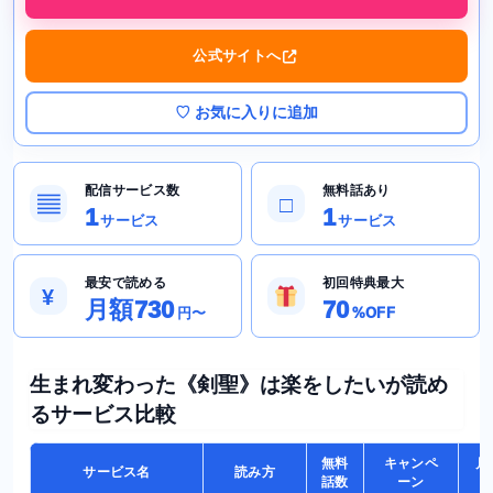
公式サイトへ
♡ お気に入りに追加
配信サービス数
無料話あり
▤
□
1
1
サービス
サービス
最安で読める
初回特典最大
¥
月額730
70
円〜
%OFF
生まれ変わった《剣聖》は楽をしたいが読め
るサービス比較
無料
キャンペ
月
サービス名
読み方
話数
ーン