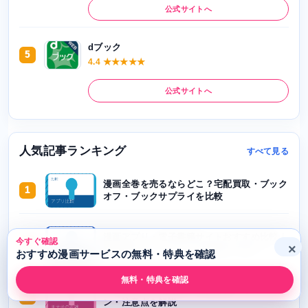
公式サイトへ
dブック
5
4.4 ★★★★★
公式サイトへ
人気記事ランキング
すべて見る
漫画全巻を売るならどこ？宅配買取・ブック
1
オフ・ブックサプライを比較
漫画アプリ・電子書籍サイトおすすめ比較｜
今すぐ確認
2
×
無料漫画・クーポン・全巻購入で選ぶ
おすすめ漫画サービスの無料・特典を確認
無料・特典を確認
Amebaマンガはお得？無料漫画・クーポ
3
ン・注意点を解説