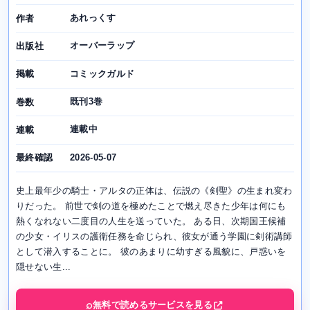
あれっくす
作者
オーバーラップ
出版社
コミックガルド
掲載
既刊3巻
巻数
連載中
連載
2026-05-07
最終確認
史上最年少の騎士・アルタの正体は、伝説の《剣聖》の生まれ変わ
りだった。 前世で剣の道を極めたことで燃え尽きた少年は何にも
熱くなれない二度目の人生を送っていた。 ある日、次期国王候補
の少女・イリスの護衛任務を命じられ、彼女が通う学園に剣術講師
として潜入することに。 彼のあまりに幼すぎる風貌に、戸惑いを
隠せない生...
無料で読めるサービスを見る