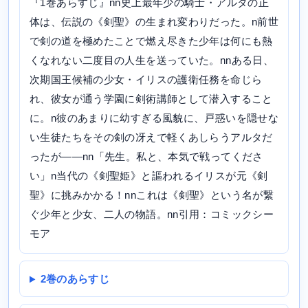
『1巻あらすじ』nn史上最年少の騎士・アルタの正
体は、伝説の《剣聖》の生まれ変わりだった。n前世
で剣の道を極めたことで燃え尽きた少年は何にも熱
くなれない二度目の人生を送っていた。nnある日、
次期国王候補の少女・イリスの護衛任務を命じら
れ、彼女が通う学園に剣術講師として潜入すること
に。n彼のあまりに幼すぎる風貌に、戸惑いを隠せな
い生徒たちをその剣の冴えで軽くあしらうアルタだ
ったが――nn「先生。私と、本気で戦ってくださ
い」n当代の《剣聖姫》と謳われるイリスが元《剣
聖》に挑みかかる！nnこれは《剣聖》という名が繋
ぐ少年と少女、二人の物語。nn引用：コミックシー
モア
2巻のあらすじ