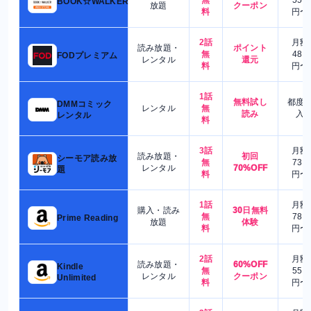
BOOK☆WALKER
放題
クーポン
料
円〜
2話
月額
読み放題・
ポイント
無
480
FODプレミアム
レンタル
還元
料
円〜
1話
無料試し
都度
DMMコミック
レンタル
無
読み
入
レンタル
料
3話
月額
読み放題・
初回
シーモア読み放
無
730
レンタル
70%OFF
題
料
円〜
1話
月額
購入・読み
30日無料
無
780
Prime Reading
放題
体験
料
円〜
2話
月額
読み放題・
60%OFF
Kindle
無
550
レンタル
クーポン
Unlimited
料
円〜