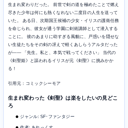
生まれ変わりだった。 前世で剣の道を極めたことで燃え
尽きた少年は何にも熱くなれない二度目の人生を送って
いた。 ある日、次期国王候補の少女・イリスの護衛任務
を命じられ、彼女が通う学園に剣術講師として潜入する
ことに。 彼のあまりに幼すぎる風貌に、戸惑いを隠せな
い生徒たちをその剣の冴えで軽くあしらうアルタだった
が―― 「先生。私と、本気で戦ってください」 当代の
《剣聖姫》と謳われるイリスが元《剣聖》に挑みかか
る！
引用元：コミックシーモア
生まれ変わった《剣聖》は楽をしたいの見どこ
ろ
ジャンル: SF･ファンタジー
作者: あれっくす