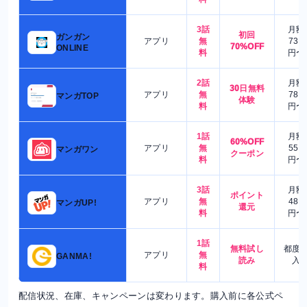
3話
月額
初回
ガンガン
アプリ
無
730
70%OFF
ONLINE
料
円〜
2話
月額
30日無料
アプリ
無
780
マンガTOP
体験
料
円〜
1話
月額
60%OFF
アプリ
無
550
マンガワン
クーポン
料
円〜
3話
月額
ポイント
アプリ
無
480
マンガUP!
還元
料
円〜
1話
無料試し
都度
アプリ
無
GANMA!
読み
入
料
配信状況、在庫、キャンペーンは変わります。購入前に各公式ペ