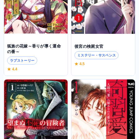
狐族の花嫁～香りが導く運命
後宮の検屍女官
の番～
ミステリー・サスペンス
ラブストーリー
★ 4.5
★ 4.4