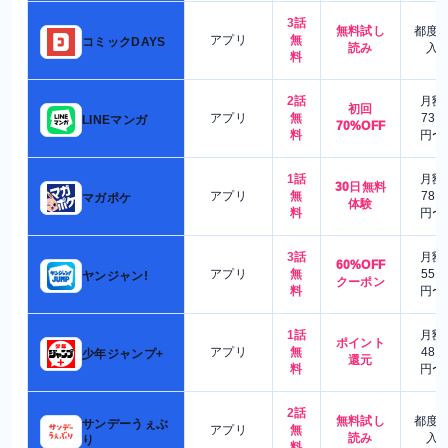
3話
無料試し
都度
アプリ
無
コミックDAYS
読み
入
料
2話
月額
初回
アプリ
無
730
LINEマンガ
70%OFF
料
円〜
1話
月額
30日無料
アプリ
無
780
マガポケ
体験
料
円〜
3話
月額
60%OFF
アプリ
無
550
ヤンジャン!
クーポン
料
円〜
1話
月額
ポイント
アプリ
無
480
少年ジャンプ+
還元
料
円〜
2話
無料試し
都度
サンデーうぇぶ
アプリ
無
読み
入
り
料