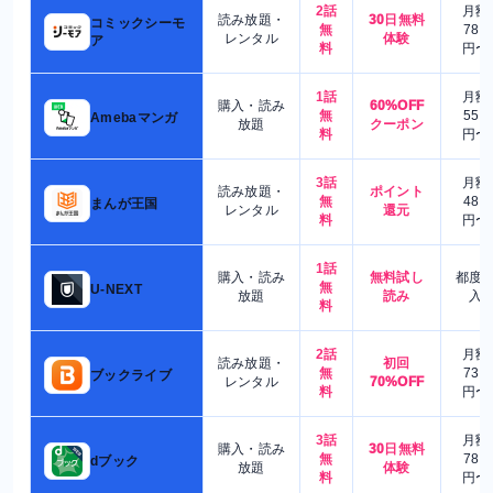
2話
月額
読み放題・
30日無料
コミックシーモ
無
780
レンタル
体験
ア
料
円〜
1話
月額
購入・読み
60%OFF
無
550
Amebaマンガ
放題
クーポン
料
円〜
3話
月額
読み放題・
ポイント
無
480
まんが王国
レンタル
還元
料
円〜
1話
購入・読み
無料試し
都度
無
U-NEXT
放題
読み
入
料
2話
月額
読み放題・
初回
無
730
ブックライブ
レンタル
70%OFF
料
円〜
3話
月額
購入・読み
30日無料
無
780
dブック
放題
体験
料
円〜