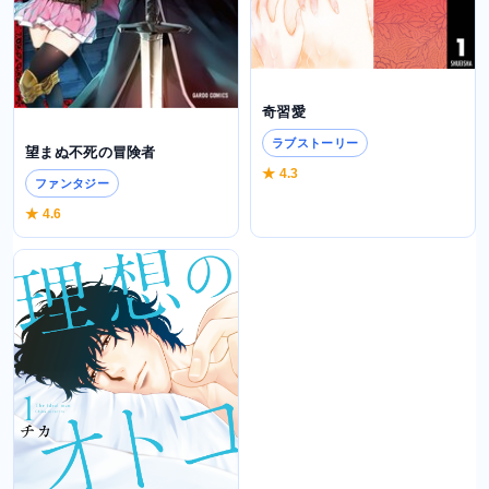
奇習愛
ラブストーリー
望まぬ不死の冒険者
★ 4.3
ファンタジー
★ 4.6