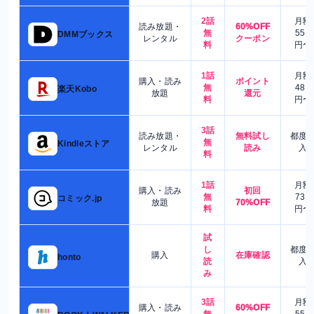
2話
月額
読み放題・
60%OFF
無
550
DMMブックス
レンタル
クーポン
料
円〜
1話
月額
購入・読み
ポイント
無
480
楽天Kobo
放題
還元
料
円〜
3話
読み放題・
無料試し
都度
無
Kindleストア
レンタル
読み
入
料
1話
月額
購入・読み
初回
無
730
コミック.jp
放題
70%OFF
料
円〜
試
し
都度
購入
在庫確認
honto
読
入
み
3話
月額
購入・読み
60%OFF
無
550