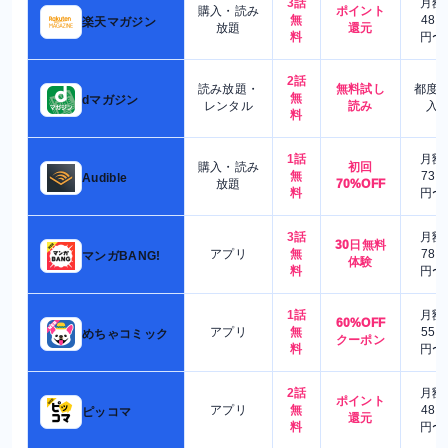
3話
月額
購入・読み
ポイント
無
480
楽天マガジン
放題
還元
料
円〜
2話
読み放題・
無料試し
都度
無
dマガジン
レンタル
読み
入
料
1話
月額
購入・読み
初回
無
730
Audible
放題
70%OFF
料
円〜
3話
月額
30日無料
アプリ
無
780
マンガBANG!
体験
料
円〜
1話
月額
60%OFF
アプリ
無
550
めちゃコミック
クーポン
料
円〜
2話
月額
ポイント
アプリ
無
480
ピッコマ
還元
料
円〜