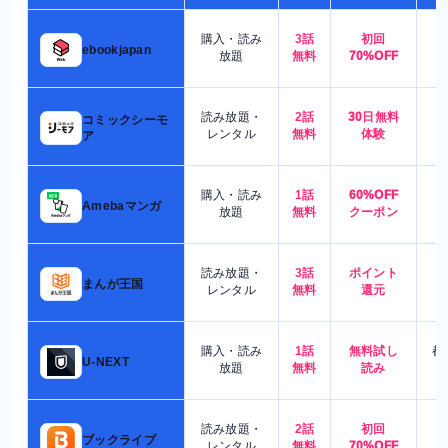
購入・読み
3話
初回
7
ebookjapan
放題
無料
70%OFF
読み放題・
2話
30日無料
コミックシーモ
7
レンタル
無料
体験
ア
購入・読み
1話
60%OFF
5
Amebaマンガ
放題
無料
クーポン
読み放題・
3話
ポイント
4
まんが王国
レンタル
無料
還元
購入・読み
1話
無料試し
都
U-NEXT
放題
無料
読み
読み放題・
2話
初回
7
ブックライブ
レンタル
無料
70%OFF