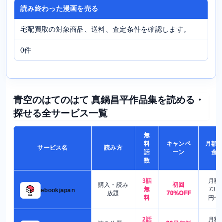
読み終わった漫画を売る
宅配買取の対象商品、送料、査定条件を確認します。
0件
青空のはてのはて 真鍋昌平作品集を読める・
探せる全サービス一覧
無
料
キャンペ
月額
サービス名
読み方
話
ーン
金
数
3話
月額
購入・読み
初回
無
730
ebookjapan
放題
70%OFF
料
円〜
2話
月額