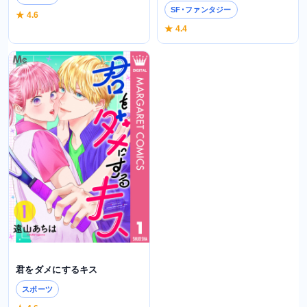
SF･ファンタジー
★ 4.6
★ 4.4
君をダメにするキス
スポーツ