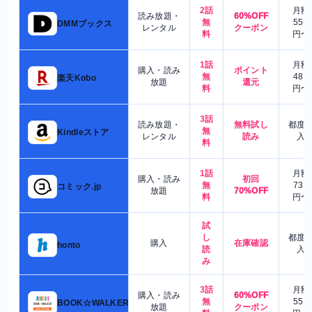
2話
月額
読み放題・
60%OFF
無
550
DMMブックス
レンタル
クーポン
料
円〜
1話
月額
購入・読み
ポイント
無
480
楽天Kobo
放題
還元
料
円〜
3話
読み放題・
無料試し
都度
無
Kindleストア
レンタル
読み
入
料
1話
月額
購入・読み
初回
無
730
コミック.jp
放題
70%OFF
料
円〜
試
し
都度
購入
在庫確認
honto
読
入
み
3話
月額
購入・読み
60%OFF
無
550
BOOK☆WALKER
放題
クーポン