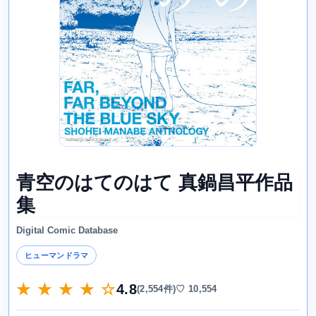
青空のはてのはて 真鍋昌平作品
集
Digital Comic Database
ヒューマンドラマ
★ ★ ★ ★ ☆
4.8
(2,554件)
♡ 10,554