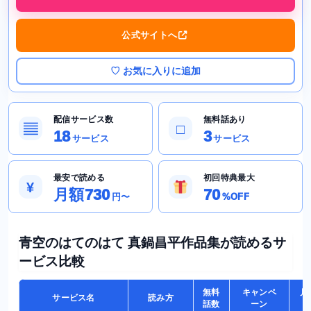
公式サイトへ
♡ お気に入りに追加
配信サービス数
無料話あり
▤
□
18
3
サービス
サービス
最安で読める
初回特典最大
¥
月額730
70
円〜
%OFF
青空のはてのはて 真鍋昌平作品集が読めるサ
ービス比較
無料
キャンペ
月
サービス名
読み方
話数
ーン