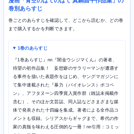
漫画「青空のはてのはて 真鍋昌平作品集」の
巻別あらすじ
巻ごとのあらすじを確認して、どこから読むか、どの巻
まで購入するかを判断できます。
1巻のあらすじ
『1巻あらすじ』nn『闇金ウシジマくん』の著者、
待望の初作品集！ 妄想癖のサラリーマンが遭遇す
る事件を描いた表題作をはじめ、ヤングマガジンに
て集中連載された『暴力（バイオレンス）ポコペ
ン』、アフタヌーン四季賞入賞作群（雑誌未掲載作
含む）、そのほか文芸誌、同人誌などさまざまな媒
体で発表された十四編を集成。著者による全作品コ
メントも収録。シリアスからギャグまで、希代の作
家の真髄を味わえる圧倒的な一冊！nn引用：コミッ