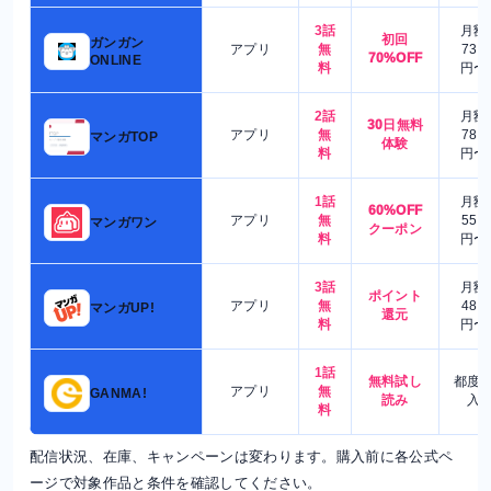
3話
月額
初回
ガンガン
アプリ
無
730
70%OFF
ONLINE
料
円〜
2話
月額
30日無料
アプリ
無
780
マンガTOP
体験
料
円〜
1話
月額
60%OFF
アプリ
無
550
マンガワン
クーポン
料
円〜
3話
月額
ポイント
アプリ
無
480
マンガUP!
還元
料
円〜
1話
無料試し
都度
アプリ
無
GANMA!
読み
入
料
配信状況、在庫、キャンペーンは変わります。購入前に各公式ペ
ージで対象作品と条件を確認してください。