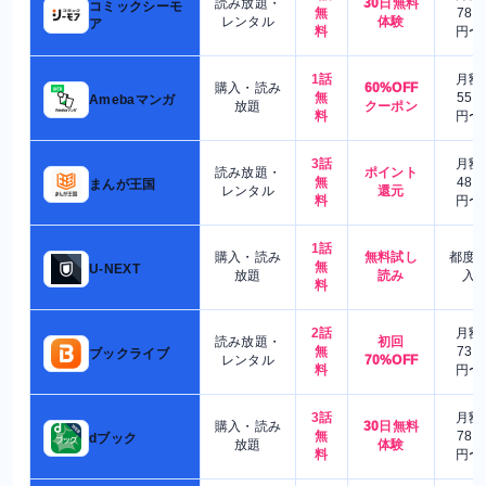
読み放題・
30日無料
コミックシーモ
無
780
レンタル
体験
ア
料
円〜
1話
月額
購入・読み
60%OFF
無
550
Amebaマンガ
放題
クーポン
料
円〜
3話
月額
読み放題・
ポイント
無
480
まんが王国
レンタル
還元
料
円〜
1話
購入・読み
無料試し
都度
無
U-NEXT
放題
読み
入
料
2話
月額
読み放題・
初回
無
730
ブックライブ
レンタル
70%OFF
料
円〜
3話
月額
購入・読み
30日無料
無
780
dブック
放題
体験
料
円〜