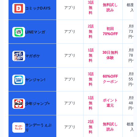
3話
無料試し
都度
アプリ
無
コミックDAYS
読み
入
料
2話
月額
初回
アプリ
無
730
LINEマンガ
70%OFF
料
円〜
1話
月額
30日無料
アプリ
無
780
マガポケ
体験
料
円〜
3話
月額
60%OFF
アプリ
無
550
ヤンジャン!
クーポン
料
円〜
1話
月額
ポイント
アプリ
無
480
少年ジャンプ+
還元
料
円〜
2話
無料試し
都度
サンデーうぇぶ
アプリ
無
読み
入
り
料