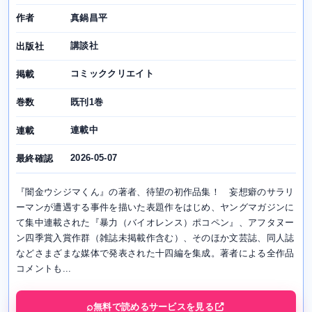
真鍋昌平
作者
講談社
出版社
コミッククリエイト
掲載
既刊1巻
巻数
連載中
連載
2026-05-07
最終確認
『闇金ウシジマくん』の著者、待望の初作品集！ 妄想癖のサラリ
ーマンが遭遇する事件を描いた表題作をはじめ、ヤングマガジンに
て集中連載された『暴力（バイオレンス）ポコペン』、アフタヌー
ン四季賞入賞作群（雑誌未掲載作含む）、そのほか文芸誌、同人誌
などさまざまな媒体で発表された十四編を集成。著者による全作品
コメントも...
無料で読めるサービスを見る