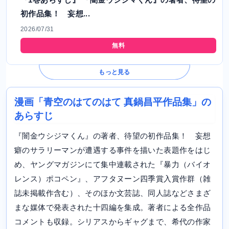
初作品集！ 妄想...
2026/07/31
無料
もっと見る
漫画「青空のはてのはて 真鍋昌平作品集」の
あらすじ
『闇金ウシジマくん』の著者、待望の初作品集！ 妄想
癖のサラリーマンが遭遇する事件を描いた表題作をはじ
め、ヤングマガジンにて集中連載された『暴力（バイオ
レンス）ポコペン』、アフタヌーン四季賞入賞作群（雑
誌未掲載作含む）、そのほか文芸誌、同人誌などさまざ
まな媒体で発表された十四編を集成。著者による全作品
コメントも収録。シリアスからギャグまで、希代の作家