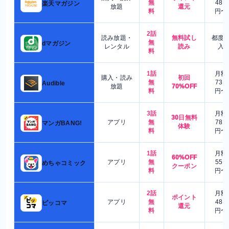
無
480
楽天マガジン
放題
還元
料
円〜
2話
読み放題・
無料試し
都度
無
dマガジン
レンタル
読み
入
料
1話
月額
購入・読み
初回
無
730
Audible
放題
70%OFF
料
円〜
3話
月額
30日無料
アプリ
無
780
マンガBANG!
体験
料
円〜
1話
月額
60%OFF
アプリ
無
550
めちゃコミック
クーポン
料
円〜
2話
月額
ポイント
アプリ
無
480
ピッコマ
還元
料
円〜