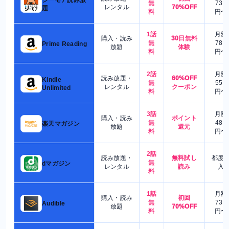
シーモア読み放
無
730
レンタル
70%OFF
題
料
円〜
1話
月額
購入・読み
30日無料
無
780
Prime Reading
放題
体験
料
円〜
2話
月額
読み放題・
60%OFF
Kindle
無
550
レンタル
クーポン
Unlimited
料
円〜
3話
月額
購入・読み
ポイント
無
480
楽天マガジン
放題
還元
料
円〜
2話
読み放題・
無料試し
都度
無
dマガジン
レンタル
読み
入
料
1話
月額
購入・読み
初回
無
730
Audible
放題
70%OFF
料
円〜