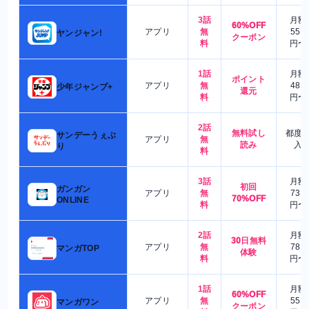
3話
月額
60%OFF
アプリ
無
550
ヤンジャン!
クーポン
料
円〜
1話
月額
ポイント
アプリ
無
480
少年ジャンプ+
還元
料
円〜
2話
無料試し
都度
サンデーうぇぶ
アプリ
無
読み
入
り
料
3話
月額
初回
ガンガン
アプリ
無
730
70%OFF
ONLINE
料
円〜
2話
月額
30日無料
アプリ
無
780
マンガTOP
体験
料
円〜
1話
月額
60%OFF
アプリ
無
550
マンガワン
クーポン