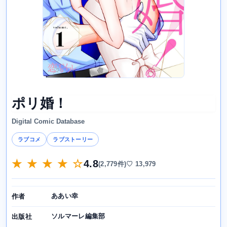
ポリ婚！
Digital Comic Database
ラブコメ
ラブストーリー
★ ★ ★ ★ ☆
4.8
(2,779件)
♡ 13,979
ああい幸
作者
ソルマーレ編集部
出版社