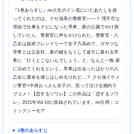
『1巻あらすじ』nn人生のドン底にいたあたしを拾
ってくれたのは、クセ強系の警察官――？ 理不尽な
理由で仕事をクビになった早希。夜の公園でやけ酒
していたら、警察官に声をかけられた。警察官・八
乙女は超絶フレンドリーで女子力高めで、ガサツな
早希とは正反対。家の鍵をなくして途方に暮れる早
希に「行くとこないんでしょう」と、なんと一晩 家
に泊めてくれるという。早希は出会ったばかりの八
乙女に運命を感じはじめるけれど…？ クセ強イケメ
ン警官×中身おっさん女子の、笑って泣ける婚約ラ
ブコメ！【恋するソワレ】この作品は「恋するソワ
レ」2021年Vol.10に収録されています。nn引用：コ
ミックシーモア
2巻のあらすじ