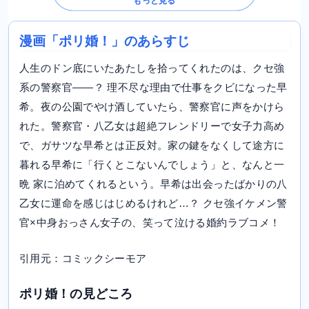
もっと見る
漫画「ポリ婚！」のあらすじ
人生のドン底にいたあたしを拾ってくれたのは、クセ強
系の警察官――？ 理不尽な理由で仕事をクビになった早
希。夜の公園でやけ酒していたら、警察官に声をかけら
れた。警察官・八乙女は超絶フレンドリーで女子力高め
で、ガサツな早希とは正反対。家の鍵をなくして途方に
暮れる早希に「行くとこないんでしょう」と、なんと一
晩 家に泊めてくれるという。早希は出会ったばかりの八
乙女に運命を感じはじめるけれど…？ クセ強イケメン警
官×中身おっさん女子の、笑って泣ける婚約ラブコメ！
引用元：コミックシーモア
ポリ婚！の見どころ