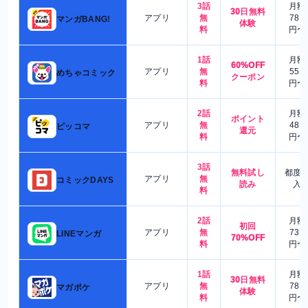
3話
月額
30日無料
アプリ
無
780
マンガBANG!
体験
料
円〜
1話
月額
60%OFF
アプリ
無
550
めちゃコミック
クーポン
料
円〜
2話
月額
ポイント
アプリ
無
480
ピッコマ
還元
料
円〜
3話
無料試し
都度
アプリ
無
コミックDAYS
読み
入
料
2話
月額
初回
アプリ
無
730
LINEマンガ
70%OFF
料
円〜
1話
月額
30日無料
アプリ
無
780
マガポケ
体験
料
円〜