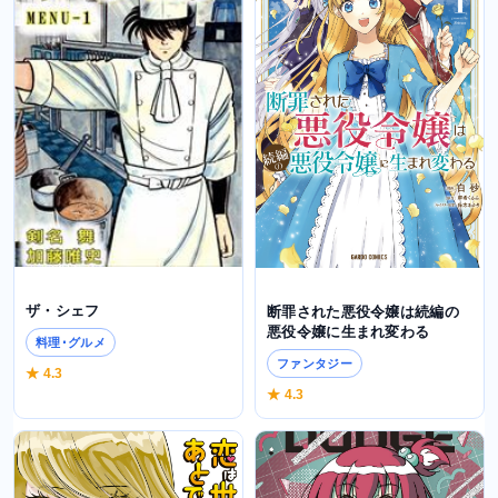
ザ・シェフ
断罪された悪役令嬢は続編の
悪役令嬢に生まれ変わる
料理･グルメ
ファンタジー
★ 4.3
★ 4.3