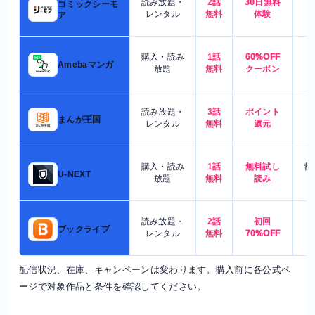
読み放題・
2話
30日無料
コミックシーモ
7
レンタル
無料
体験
ア
購入・読み
1話
60%OFF
5
Amebaマンガ
放題
無料
クーポン
読み放題・
3話
ポイント
4
まんが王国
レンタル
無料
還元
購入・読み
1話
無料試し
都
U-NEXT
放題
無料
読み
読み放題・
2話
初回
7
ブックライブ
レンタル
無料
70%OFF
配信状況、在庫、キャンペーンは変わります。購入前に各公式ペ
ージで対象作品と条件を確認してください。