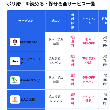
ポリ婚！を読める・探せる全サービス一覧
無
料
キャンペ
月額
サービス名
読み方
話
ーン
金
数
3話
月額
購入・読み
初回
無
730
ebookjapan
放題
70%OFF
料
円〜
2話
月額
読み放題・
30日無料
コミックシーモ
無
780
レンタル
体験
ア
料
円〜
1話
月額
購入・読み
60%OFF
無
550
Amebaマンガ
放題
クーポン
料
円〜
3話
月額
読み放題・
ポイント
無
480
まんが王国
レンタル
還元
料
円〜