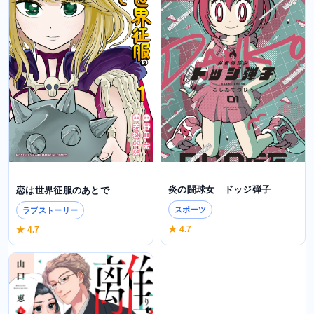
炎の闘球女 ドッジ弾子
恋は世界征服のあとで
スポーツ
ラブストーリー
★ 4.7
★ 4.7