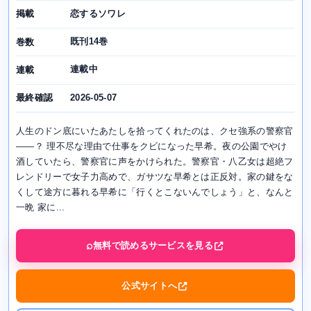
恋するソワレ
掲載
既刊14巻
巻数
連載中
連載
2026-05-07
最終確認
人生のドン底にいたあたしを拾ってくれたのは、クセ強系の警察官
――？ 理不尽な理由で仕事をクビになった早希。夜の公園でやけ
酒していたら、警察官に声をかけられた。警察官・八乙女は超絶フ
レンドリーで女子力高めで、ガサツな早希とは正反対。家の鍵をな
くして途方に暮れる早希に「行くとこないんでしょう」と、なんと
一晩 家に...
無料で読めるサービスを見る
公式サイトへ