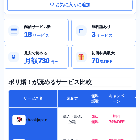
♡ お気に入りに追加
配信サービス数
無料話あり
▤
□
18
3
サービス
サービス
最安で読める
初回特典最大
¥
月額730
70
円〜
%OFF
ポリ婚！が読めるサービス比較
無料
キャンペ
月
サービス名
読み方
話数
ーン
購入・読み
3話
初回
7
ebookjapan
放題
無料
70%OFF