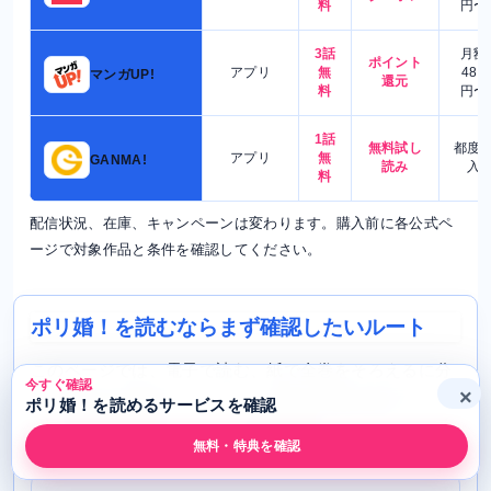
料
円〜
3話
月額
ポイント
アプリ
無
480
マンガUP!
還元
料
円〜
1話
無料試し
都度
アプリ
無
GANMA!
読み
入
料
配信状況、在庫、キャンペーンは変わります。購入前に各公式ペ
ージで対象作品と条件を確認してください。
ポリ婚！を読むならまず確認したいルート
このページでは、電子で読む、紙で全巻をそろえるに分
今すぐ確認
×
けて確認先を整理しています。配信や在庫は変わるた
ポリ婚！を読めるサービスを確認
め、購入前は各公式ページで最終確認してください。
無料・特典を確認