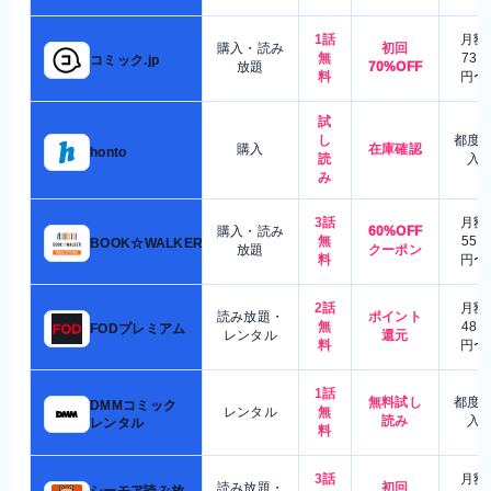
1話
月額
購入・読み
初回
無
730
コミック.jp
放題
70%OFF
料
円〜
試
し
都度
購入
在庫確認
honto
読
入
み
3話
月額
購入・読み
60%OFF
無
550
BOOK☆WALKER
放題
クーポン
料
円〜
2話
月額
読み放題・
ポイント
無
480
FODプレミアム
レンタル
還元
料
円〜
1話
無料試し
都度
DMMコミック
レンタル
無
読み
入
レンタル
料
3話
月額
読み放題・
初回