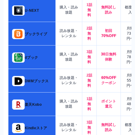
1話
購入・読み
無料試し
都度
無
U-NEXT
放題
読み
入
料
2話
月額
読み放題・
初回
無
730
ブックライブ
レンタル
70%OFF
料
円〜
3話
月額
購入・読み
30日無料
無
780
dブック
放題
体験
料
円〜
2話
月額
読み放題・
60%OFF
無
550
DMMブックス
レンタル
クーポン
料
円〜
1話
月額
購入・読み
ポイント
無
480
楽天Kobo
放題
還元
料
円〜
3話
読み放題・
無料試し
都度
無
Kindleストア
レンタル
読み
入
料