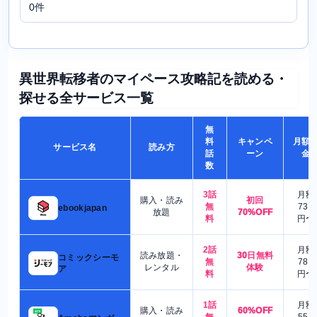
0件
異世界転移者のマイペース攻略記を読める・
探せる全サービス一覧
無
料
キャンペ
月額
サービス名
読み方
話
ーン
金
数
3話
月額
購入・読み
初回
無
730
ebookjapan
放題
70%OFF
料
円〜
2話
月額
読み放題・
30日無料
コミックシーモ
無
780
レンタル
体験
ア
料
円〜
1話
月額
購入・読み
60%OFF
無
550