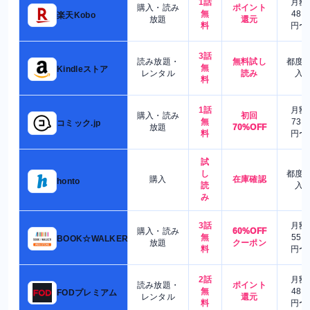
1話
月額
購入・読み
ポイント
無
480
楽天Kobo
放題
還元
料
円〜
3話
読み放題・
無料試し
都度
無
Kindleストア
レンタル
読み
入
料
1話
月額
購入・読み
初回
無
730
コミック.jp
放題
70%OFF
料
円〜
試
し
都度
購入
在庫確認
honto
読
入
み
3話
月額
購入・読み
60%OFF
無
550
BOOK☆WALKER
放題
クーポン
料
円〜
2話
月額
読み放題・
ポイント
無
480
FODプレミアム
レンタル
還元
料
円〜