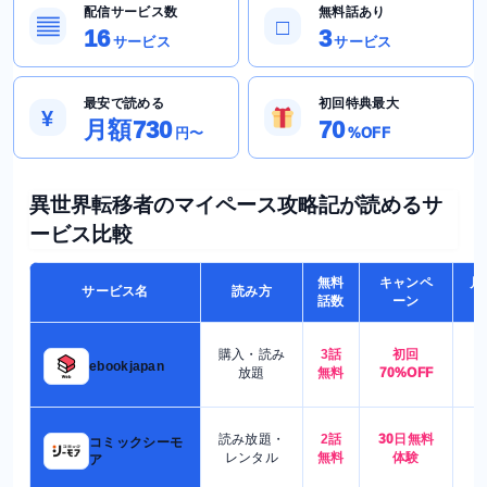
配信サービス数
無料話あり
▤
□
16
3
サービス
サービス
最安で読める
初回特典最大
¥
月額730
70
円〜
%OFF
異世界転移者のマイペース攻略記が読めるサ
ービス比較
無料
キャンペ
月
サービス名
読み方
話数
ーン
購入・読み
3話
初回
7
ebookjapan
放題
無料
70%OFF
読み放題・
2話
30日無料
コミックシーモ
7
レンタル
無料
体験
ア