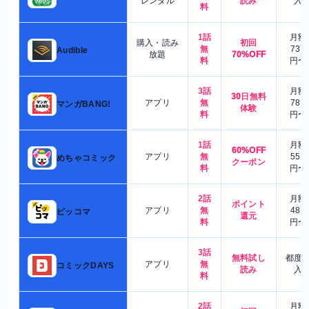
レンタル
読み
入
料
1話
月額
購入・読み
初回
無
730
Audible
放題
70%OFF
料
円〜
3話
月額
30日無料
アプリ
無
780
マンガBANG!
体験
料
円〜
1話
月額
60%OFF
アプリ
無
550
めちゃコミック
クーポン
料
円〜
2話
月額
ポイント
アプリ
無
480
ピッコマ
還元
料
円〜
3話
無料試し
都度
アプリ
無
コミックDAYS
読み
入
料
2話
月額