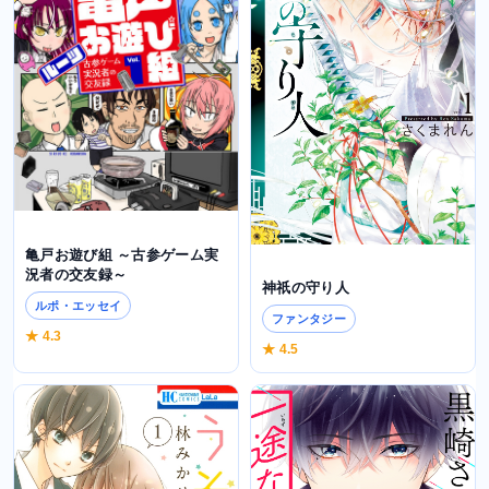
亀戸お遊び組 ～古参ゲーム実
況者の交友録～
神祇の守り人
ルポ・エッセイ
ファンタジー
★ 4.3
★ 4.5