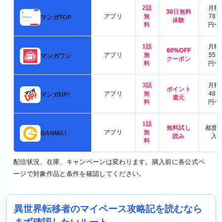
2話
月額
30日無料
アプリ
無
780
マンガTOP
体験
料
円〜
1話
月額
60%OFF
アプリ
無
550
マンガワン
クーポン
料
円〜
3話
月額
ポイント
アプリ
無
480
マンガUP!
還元
料
円〜
1話
無料試し
都度
アプリ
無
GANMA!
読み
入
料
配信状況、在庫、キャンペーンは変わります。購入前に各公式ペ
ージで対象作品と条件を確認してください。
異世界転移者のマイペース攻略記を読むなら