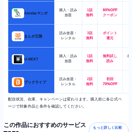
購入・読み
1話
60%OFF
5
Amebaマンガ
放題
無料
クーポン
読み放題・
3話
ポイント
4
まんが王国
レンタル
無料
還元
購入・読み
1話
無料試し
都
U-NEXT
放題
無料
読み
読み放題・
2話
初回
7
ブックライブ
レンタル
無料
70%OFF
配信状況、在庫、キャンペーンは変わります。購入前に各公式ペ
ージで対象作品と条件を確認してください。
この作品におすすめのサービス
もっと詳しく比較