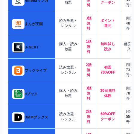
Amebaマンガ
放題
クーポン
料
円〜
3話
月額
読み放題・
ポイント
無
480
まんが王国
レンタル
還元
料
円〜
1話
購入・読み
無料試し
都度
無
U-NEXT
放題
読み
入
料
2話
月額
読み放題・
初回
無
730
ブックライブ
レンタル
70%OFF
料
円〜
3話
月額
購入・読み
30日無料
無
780
dブック
放題
体験
料
円〜
2話
月額
読み放題・
60%OFF
無
550
DMMブックス
レンタル
クーポン
料
円〜