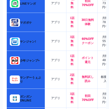
初回
アプリ
無
730
LINEマンガ
70%OFF
料
円〜
1話
月額
30日無料
アプリ
無
780
マガポケ
体験
料
円〜
3話
月額
60%OFF
アプリ
無
550
ヤンジャン!
クーポン
料
円〜
1話
月額
ポイント
アプリ
無
480
少年ジャンプ+
還元
料
円〜
2話
無料試し
都度
サンデーうぇぶ
アプリ
無
読み
入
り
料
3話
月額
初回
ガンガン
アプリ
無
730
70%OFF
ONLINE
料
円〜