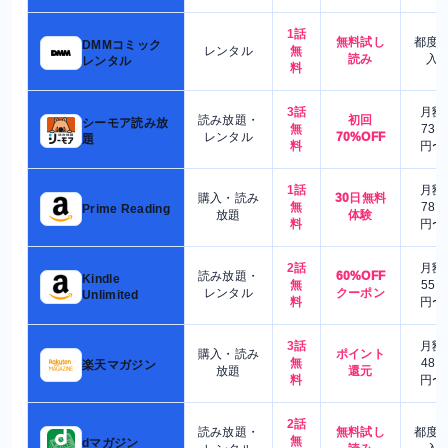
1話
無料試し
都度
DMMコミック
レンタル
無
読み
入
レンタル
料
3話
月額
読み放題・
初回
シーモア読み放
無
730
レンタル
70%OFF
題
料
円〜
1話
月額
購入・読み
30日無料
無
780
Prime Reading
放題
体験
料
円〜
2話
月額
読み放題・
60%OFF
Kindle
無
550
レンタル
クーポン
Unlimited
料
円〜
3話
月額
購入・読み
ポイント
無
480
楽天マガジン
放題
還元
料
円〜
2話
読み放題・
無料試し
都度
無
dマガジン